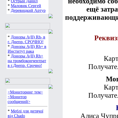
необходимо соб
*
Острый Данил
*
Маловик Сергей
ещё затр
*
Деревицкий Артур
поддерживающие
Реквиз
*
Доноры А(ІІ) Rh- в
г. Днепр. СРОЧНО!
*
Доноры А(ІІ) Rh+ в
Институт рака
*
Доноры А(ІІ) Rh+
Карт
на тромбокончентрат
Получате
в г.Днепр. Срочно!
Mon
Карт
<Мониторинг тем>
Получате
<Монитор
сообщений>
*
Меблі для дитячої
Алиса Чупри
від Chado