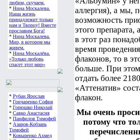
«Альбумин» у нег
любим, скучаем.
*
Нина Москалева.
аллергия), а мы, 
Наша жизнь
возможность при
принадлежит только
нам и Творцу! Вместе
этого препарата, 
прославим Бога!
*
Нина Москалева.
в этот раз понадо
Мир, в котором мы
время проведения
живем.
*
Нина Москалёва.
флаконов, то в эт
«Только любовь
спасет этот мир»
больше. При этом
отдать более 2180
«Аттенатив» соста
флакон.
*
Рубан Ярослав
*
Гончаренко София
*
Горюшко Николай
Мы очень проси
*
Савко Анастасия
*
Панфилов Тимофей
потому что то
*
Азаров-Кобзарь
перечисленн
Тимофей
*
Ковыренко Ахмед