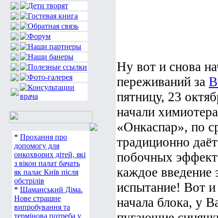
Ну вот и снова н
переживаний за
В
пятницу, 23 октя
начали химиотера
«Онкаспар», по с
*
Прохання про
традиционно даёт
допомогу для
побочных эффект
онкохворих дітей, які
з вікон палат бачать
каждое введение 
як палає Київ після
обстрілів
испытание! Вот и 
*
Шаманський Діма.
Нове страшне
начала блока, у В
випробування та
пугающие синячки
термінова потреба у