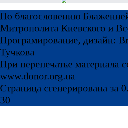
По благословению Блаженне
Митрополита Киевского и Вс
Програмирование, дизайн: Br
Тучкова
При перепечатке материала с
www.donor.org.ua
Страница сгенерирована за 0.
30