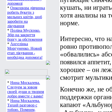
допомозі
кушать, ни играт
*
Онкохвора дівчинка
робить букети з
хотя анализы на 
мильних квітів, щоб
заробити на
норме.
лікування
*
Поліна Мусієнко.
Збір на закриття
Интересно, что н
боргу за обстеження
*
Ангелінка
ровно противопо
Моргуненко. Новий
«обвалились» абс
етап лікування -
необхідна допомога!
появился аппетит,
хорошее – он леж
смотрит мультики,
*
Нина Москалева.
Следуем за зовом
Конечно же, не о
своей души и творим
поддержки органи
добро вместе с вами!
*
Нина Москалева.
капают «Альбунор
Тихий разговор с
тобою. Помним,