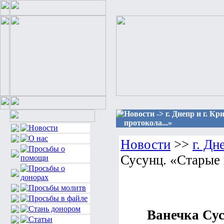
Новости -> г. Днепр и г. К
протокола...»
Новости
>>
г. Дн
Сусунц. «Старые 
Ванечка Сус