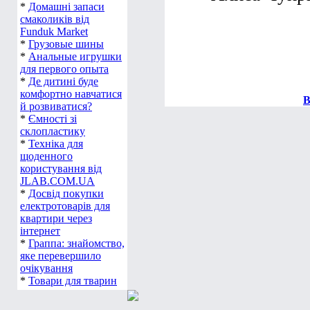
*
Домашні запаси
смаколиків від
Funduk Market
*
Грузовые шины
*
Анальные игрушки
для первого опыта
*
Де дитині буде
комфортно навчатися
В
й розвиватися?
*
Ємності зі
склопластику
*
Техніка для
щоденного
користування від
JLAB.COM.UA
*
Досвід покупки
електротоварів для
квартири через
інтернет
*
Граппа: знайомство,
яке перевершило
очікування
*
Товари для тварин