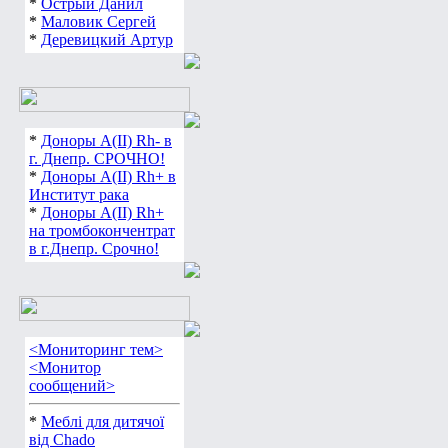
*
Острый Данил
*
Маловик Сергей
*
Деревицкий Артур
*
Доноры А(ІІ) Rh- в
г. Днепр. СРОЧНО!
*
Доноры А(ІІ) Rh+ в
Институт рака
*
Доноры А(ІІ) Rh+
на тромбокончентрат
в г.Днепр. Срочно!
<Мониторинг тем>
<Монитор
сообщений>
*
Меблі для дитячої
від Chado