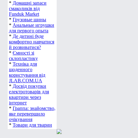
*
Домашні запаси
смаколиків від
Funduk Market
*
Грузовые шины
*
Анальные игрушки
для первого опыта
*
Де дитині буде
комфортно навчатися
й розвиватися?
*
Ємності зі
склопластику
*
Техніка для
щоденного
користування від
JLAB.COM.UA
*
Досвід покупки
електротоварів для
квартири через
інтернет
*
Граппа: знайомство,
яке перевершило
очікування
*
Товари для тварин