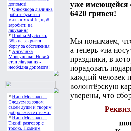
уже имеющейся 
допомозі
*
Онкохвора дівчинка
6420 гривен!
робить букети з
мильних квітів, щоб
заробити на
лікування
*
Поліна Мусієнко.
Мы понимаем, что
Збір на закриття
боргу за обстеження
а теперь «на нос
*
Ангелінка
Моргуненко. Новий
праздники, в кото
етап лікування -
порадовать подар
необхідна допомога!
каждый человек н
волонтёрскую карт
уверены, что сбор
*
Нина Москалева.
Следуем за зовом
своей души и творим
Реквиз
добро вместе с вами!
*
Нина Москалева.
mo
Тихий разговор с
тобою. Помним,