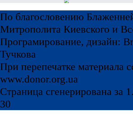
По благословению Блаженне
Митрополита Киевского и Вс
Програмирование, дизайн: Br
Тучкова
При перепечатке материала с
www.donor.org.ua
Страница сгенерирована за 1.
30