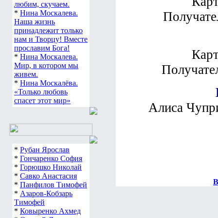
Карт
любим, скучаем.
*
Нина Москалева.
Получате
Наша жизнь
принадлежит только
нам и Творцу! Вместе
прославим Бога!
Карт
*
Нина Москалева.
Мир, в котором мы
Получател
живем.
*
Нина Москалёва.
«Только любовь
спасет этот мир»
Алиса Чупри
*
Рубан Ярослав
*
Гончаренко София
*
Горюшко Николай
*
Савко Анастасия
В
*
Панфилов Тимофей
*
Азаров-Кобзарь
Тимофей
*
Ковыренко Ахмед