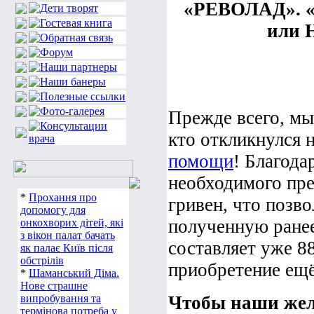
«РЕВОЛАД». «А
или Н
Прежде всего, мы
кто откликнулся 
помощи
! Благода
необходимого пре
*
Прохання про
гривен, что позво
допомогу для
полученную ранее
онкохворих дітей, які
з вікон палат бачать
составляет уже 88
як палає Київ після
обстрілів
приобретение ещ
*
Шаманський Діма.
Нове страшне
випробування та
Чтобы наши жела
термінова потреба у