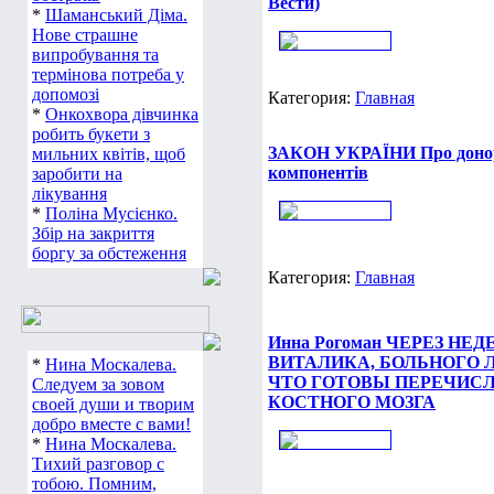
Вести)
*
Шаманський Діма.
Нове страшне
випробування та
термінова потреба у
допомозі
Категория:
Главная
*
Онкохвора дівчинка
робить букети з
ЗАКОН УКРАЇНИ Про донорс
мильних квітів, щоб
компонентів
заробити на
лікування
*
Поліна Мусієнко.
Збір на закриття
боргу за обстеження
Категория:
Главная
Инна Рогоман ЧЕРЕЗ Н
ВИТАЛИКА, БОЛЬНОГО 
*
Нина Москалева.
ЧТО ГОТОВЫ ПЕРЕЧИС
Следуем за зовом
КОСТНОГО МОЗГА
своей души и творим
добро вместе с вами!
*
Нина Москалева.
Тихий разговор с
тобою. Помним,