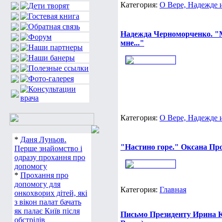
Категория:
О Вере, Надежде
Надежда Черноморченко. "М
мне..."
Категория:
О Вере, Надежде
*
Даня Луньов.
"Настино горе." Оксана Пр
Перше знайомство і
одразу прохання про
допомогу
*
Прохання про
допомогу для
Категория:
Главная
онкохворих дітей, які
з вікон палат бачать
як палає Київ після
Письмо Президенту Ирина 
обстрілів