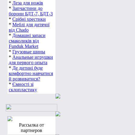
*
Леза для ножів
*
Запчастини до
борони БДТ-7, БДТ-3
*
Срібні хрестики
*
Меблі для дитячої
від Chado
*
Домашні запаси
смаколиків від
Funduk Market
*
Грузовые шины
*
Анальные игрушки
для первого опыта
*
Де дитині буде
комфортно навчатися
й розвиватися?
*
Ємності зі
склопластику
Рассылка от
партнеров