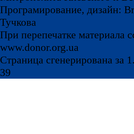
Програмирование, дизайн: Br
Тучкова
При перепечатке материала с
www.donor.org.ua
Страница сгенерирована за 1.
39