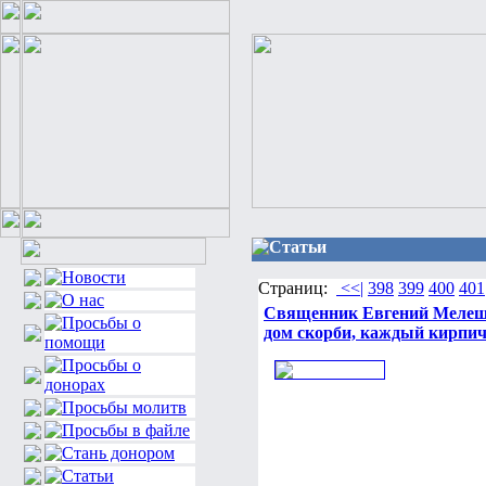
Статьи
Страниц:
<<|
398
399
400
401
Священник Евгений Мелешк
дом скорби, каждый кирпич