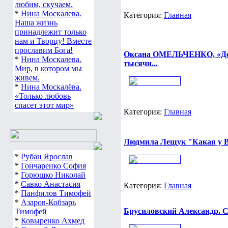
любим, скучаем.
*
Нина Москалева.
Категория:
Главная
Наша жизнь
принадлежит только
нам и Творцу! Вместе
прославим Бога!
Оксана ОМЕЛЬЧЕНКО, «День
*
Нина Москалева.
тысячи...
Мир, в котором мы
живем.
*
Нина Москалёва.
«Только любовь
спасет этот мир»
Категория:
Главная
Людмила Лещук "Какая у В
*
Рубан Ярослав
*
Гончаренко София
*
Горюшко Николай
*
Савко Анастасия
Категория:
Главная
*
Панфилов Тимофей
*
Азаров-Кобзарь
Брусиловский Александр. Ск
Тимофей
*
Ковыренко Ахмед