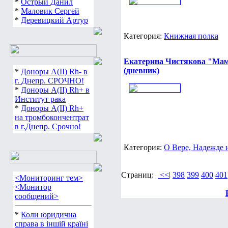
*
Острый Данил
*
Маловик Сергей
*
Деревицкий Артур
Категория:
Книжная полка
Екатерина Чистякова "Мама
(дневник)
*
Доноры А(ІІ) Rh- в
г. Днепр. СРОЧНО!
*
Доноры А(ІІ) Rh+ в
Институт рака
*
Доноры А(ІІ) Rh+
на тромбокончентрат
в г.Днепр. Срочно!
Категория:
О Вере, Надежде
Страниц:
<<|
398
399
400
401
<Мониторинг тем>
<Монитор
сообщений>
*
Коли юридична
справа в іншій країні