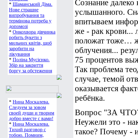
Сознание далеко 
*
Шаманський Діма.
Нове страшне
услышанного. Сн
випробування та
впитываем информ
термінова потреба у
допомозі
же - рак крови...
*
Онкохвора дівчинка
робить букети з
положат тоже… ж
мильних квітів, щоб
облучения... рез
заробити на
лікування
75 процентов выж
*
Поліна Мусієнко.
Збір на закриття
Так проблема тео
боргу за обстеження
случае, темой от
оказывается факт
ребёнка.
*
Нина Москалева.
Следуем за зовом
Вопрос "ЗА ЧТО?"
своей души и творим
добро вместе с вами!
Неужели это - на
*
Нина Москалева.
Тихий разговор с
такое? Почему - 
тобою. Помним,