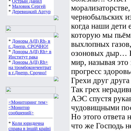
*
Острый Данил
морализаторстве,
*
Маловик Сергей
*
Деревицкий Артур
чернобыльских из
когда наши дети 
которую мы пьём 
*
Доноры А(ІІ) Rh- в
выхлопных газов,
г. Днепр. СРОЧНО!
озоновых дыр… В
*
Доноры А(ІІ) Rh+ в
Институт рака
мир, называя это 
*
Доноры А(ІІ) Rh+
на тромбокончентрат
прогресс здоровь
в г.Днепр. Срочно!
Грехи друг друга
Так грех неради
АЭС спустя рука
<Мониторинг тем>
чудовищными по
<Монитор
сообщений>
Но этого ответа 
*
Коли юридична
что же Господь н
справа в іншій країні