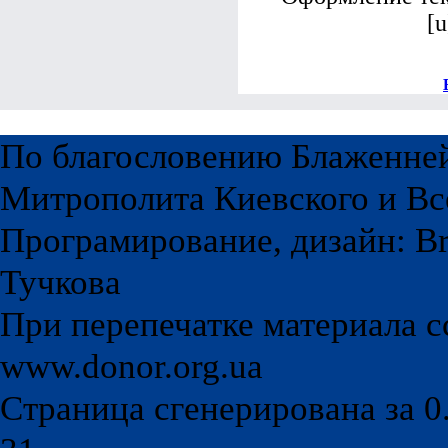
[u
По благословению Блаженне
Митрополита Киевского и Вс
Програмирование, дизайн: Br
Тучкова
При перепечатке материала с
www.donor.org.ua
Страница сгенерирована за 0.