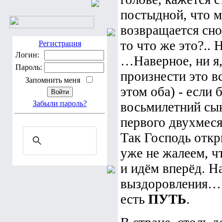
постыдной, что м
возвращается снов
то что же это?.. 
Регистрация
Логин:
…Наверное, ни я,
Пароль:
произнести это вс
Запомнить меня
этом оба) - если 
Забыли пароль?
восьмилетний сы
первого двухмеся
Так Господь откр
уже не жалеем, ч
и идём вперёд. Н
выздоровления… Г
есть
ПУТЬ
.