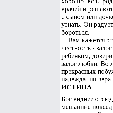
хорошо, если род
врачей и решаютс
с сыном или дочк
узнать. Он радуе
бороться.
…Вам кажется эт
честность - зало
ребёнком, довери
залог любви. Во 
прекрасных побуж
надежда, ни вера
ИСТИНА
.
Бог виднее отсюд
мешанине повсед