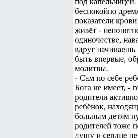
под капельницей.
беспокойно дремл
показатели крови 
живёт - непонятн
одиночестве, на
вдруг начинаешь
быть впервые, о
молитвы.
- Сам по себе ре
Бога не имеет, - 
родители активно
ребёнок, находящ
больным детям н
родителей тоже п
душу и сердце пе