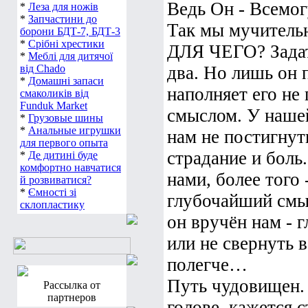
Ведь Он - Всемог
*
Леза для ножів
*
Запчастини до
Так мы мучительн
борони БДТ-7, БДТ-3
*
Срібні хрестики
ДЛЯ ЧЕГО? Задать
*
Меблі для дитячої
від Chado
два. Но лишь он 
*
Домашні запаси
наполняет его не
смаколиків від
Funduk Market
смыслом. У нашей
*
Грузовые шины
*
Анальные игрушки
нам не постигнут
для первого опыта
страдание и боль
*
Де дитині буде
комфортно навчатися
нами, более того
й розвиватися?
*
Ємності зі
глубочайший смыс
склопластику
он вручён нам - г
или не свернуть в
полегче…
Путь чудовищен. 
Рассылка от
партнеров
голове, кажется 