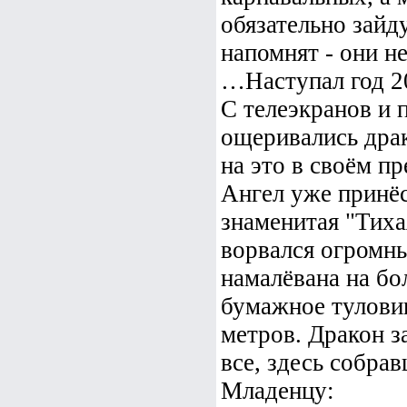
обязательно зайду
напомнят - они не
…Наступал год 2
С телеэкранов и 
ощеривались дра
на это в своём п
Ангел уже принёс
знаменитая "Тиха
ворвался огромны
намалёвана на б
бумажное туловищ
метров. Дракон за
все, здесь собрав
Младенцу: