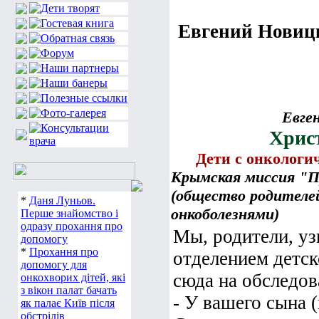
Евгений Нов
Евге
Христ
Дети с онкологи
Крымская миссия "П
(общество родителей
*
Даня Луньов.
онкоболезнями)
Перше знайомство і
одразу прохання про
Мы, родители, уз
допомогу
*
Прохання про
отделением детск
допомогу для
сюда на обследова
онкохворих дітей, які
з вікон палат бачать
- У вашего сына (
як палає Київ після
обстрілів