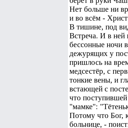
берёт в руки Ча
Нет больше ни вра
и во всём - Христ
В тишине, под ви
Встреча. И в ней
бессонные ночи в
дежурящих у пос
пришлось на врем
медсестёр, с пе
тонкие вены, и гл
встающей с посте
что поступившей 
"мамке": "Тётень
Потому что Бог, 
больнице, - поист