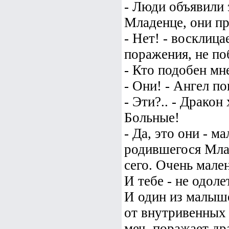
- Люди объявили 
Младенце, они пр
- Нет! - восклица
поражения, не по
- Кто подобен мн
- Они! - Ангел п
- Эти?.. - Дракон
Больные!
- Да, это они - 
родившегося Мла
сего. Очень мален
И тебе - не одоле
И один из малыше
от внутривенных 
меч, поражает др