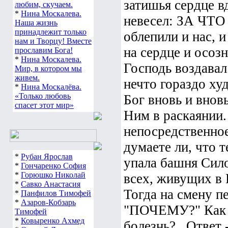
затишья сердце в
любим, скучаем.
*
Нина Москалева.
невесел: ЗА ЧТО 
Наша жизнь
принадлежит только
облепили и нас, 
нам и Творцу! Вместе
на сердце и осоз
прославим Бога!
*
Нина Москалева.
Господь воздавал
Мир, в котором мы
живем.
нечто гораздо ху
*
Нина Москалёва.
«Только любовь
Бог вновь и внов
спасет этот мир»
Ним в раскаянии. 
непосредственное
думаете ли, что 
*
Рубан Ярослав
упала башня Сило
*
Гончаренко София
*
Горюшко Николай
всех, живущих в 
*
Савко Анастасия
Тогда на смену п
*
Панфилов Тимофей
*
Азаров-Кобзарь
"ПОЧЕМУ?" Как т
Тимофей
*
Ковыренко Ахмед
болезнь?.. Ответ 