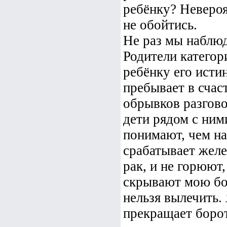
ребёнку? Невероя
не обойтись.
Не раз мы наблюд
Родители катего
ребёнку его исти
пребывает в счас
обрывков разгово
дети рядом с ним
понимают, чем на
срабатывает желе
рак, и не горюют,
скрывают мою бол
нельзя вылечить.
прекращает борот