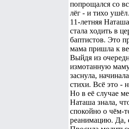
попрощался со вс
лёг - и тихо ушё
11-летняя Наташа
стала ходить в ц
баптистов. Это п
мама пришла к ве
Выйдя из очередн
измотанную маму 
заснула, начинала
стихи. Всё это -
Но в её случае м
Наташа знала, чт
спокойно о чём-т
реанимацию. Да, 