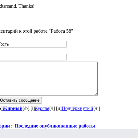
ndtsreand. Thanks!
нтарий к этой работе "Работа 58"
b]
Жирный
[/b] [i]
Курсив
[/i] [u]
Подчёркнутый
[/u]
ории
::
Последние опубликованные работы