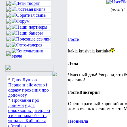
(хуже) 1
Гость
kakja krasivaja kartinka
Лена
Чудесный дом! Уверена, что б
*
Даня Луньов.
красиво!
Перше знайомство і
одразу прохання про
ГостьВиктория
допомогу
*
Прохання про
Очень красивый хороший дом 
допомогу для
дом в очень красивом месте 
онкохворих дітей, які
з вікон палат бачать
як палає Київ після
Неонилла
обстрілів