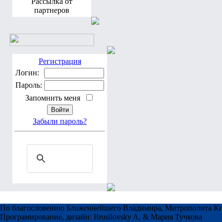
Рассылка от
партнеров
Регистрация
Логин:
Пароль:
Запомнить меня
Забыли пароль?
По благословению Блаженнейшего Владимира, Митрополита Ки
Програмирование, дизайн: Brusilovsky A. & Мария Тучкова