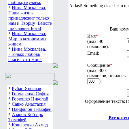
любим, скучаем.
At last! Something clear I can u
*
Нина Москалева.
Наша жизнь
принадлежит только
нам и Творцу! Вместе
прославим Бога!
Ваш комме
*
Нина Москалева.
Имя
*
Мир, в котором мы
(max. 40
живем.
символов):
*
Нина Москалёва.
Email:
«Только любовь
спасет этот мир»
Сообщение
*
(max. 300
символов, осталось
):
*
Рубан Ярослав
*
Гончаренко София
*
Горюшко Николай
Оформление текста: [
*
Савко Анастасия
*
Панфилов Тимофей
*
Азаров-Кобзарь
Все катег
Тимофей
*
Ковыренко Ахмед