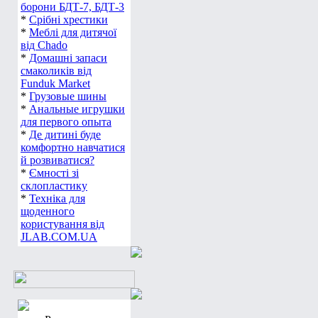
борони БДТ-7, БДТ-3
*
Срібні хрестики
*
Меблі для дитячої
від Chado
*
Домашні запаси
смаколиків від
Funduk Market
*
Грузовые шины
*
Анальные игрушки
для первого опыта
*
Де дитині буде
комфортно навчатися
й розвиватися?
*
Ємності зі
склопластику
*
Техніка для
щоденного
користування від
JLAB.COM.UA