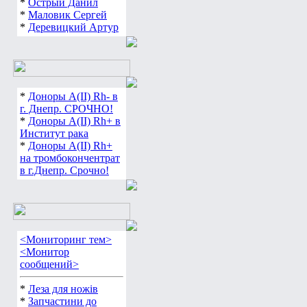
*
Острый Данил
*
Маловик Сергей
*
Деревицкий Артур
*
Доноры А(ІІ) Rh- в
г. Днепр. СРОЧНО!
*
Доноры А(ІІ) Rh+ в
Институт рака
*
Доноры А(ІІ) Rh+
на тромбокончентрат
в г.Днепр. Срочно!
<Мониторинг тем>
<Монитор
сообщений>
*
Леза для ножів
*
Запчастини до