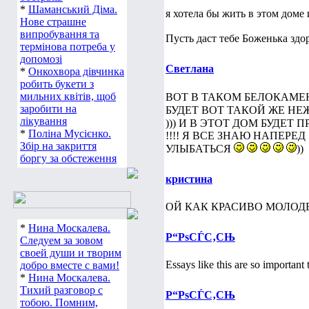
*
Шаманський Діма.
я хотела бы жить в этом доме 
Нове страшне
випробування та
Пусть даст тебе Боженька здо
термінова потреба у
допомозі
Светлана
*
Онкохвора дівчинка
робить букети з
мильних квітів, щоб
ВОТ В ТАКОМ БЕЛОКАМЕ
заробити на
БУДЕТ ВОТ ТАКОЙ ЖЕ Н
лікування
))) И В ЭТОТ ДОМ БУДЕТ
*
Поліна Мусієнко.
!!!! Я ВСЕ ЗНАЮ НАПЕРЕД
Збір на закриття
УЛЫБАТЬСЯ
))
боргу за обстеження
кристина
ОЙ КАК КРАСИВО МОЛОДЕ
*
Нина Москалева.
Р“РѕСЃС‚СЊ
Следуем за зовом
своей души и творим
Essays like this are so important
добро вместе с вами!
*
Нина Москалева.
Тихий разговор с
Р“РѕСЃС‚СЊ
тобою. Помним,