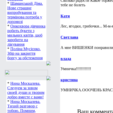
Сколько радости Какое торже
*
Шаманський Діма.
тебе не болеть
Нове страшне
випробування та
Катя
термінова потреба у
допомозі
*
Онкохвора дівчинка
Лес, ягодки, грибочки... М-м
робить букети з
мильних квітів, щоб
Светлана
заробити на
лікування
А мне ВИШЕНКИ понравил
*
Поліна Мусієнко.
Збір на закриття
боргу за обстеження
влада
Умничка!!!!!!!!!!!!
кристина
*
Нина Москалева.
Следуем за зовом
УМНИЧКА.ОООЧЕНЬ КРАС
своей души и творим
добро вместе с вами!
*
Нина Москалева.
Тихий разговор с
Ваш коммента
тобою. Помним,