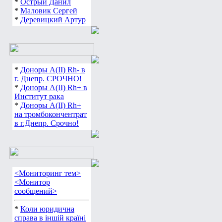
*
Острый Данил
*
Маловик Сергей
*
Деревицкий Артур
*
Доноры А(ІІ) Rh- в
г. Днепр. СРОЧНО!
*
Доноры А(ІІ) Rh+ в
Институт рака
*
Доноры А(ІІ) Rh+
на тромбокончентрат
в г.Днепр. Срочно!
<Мониторинг тем>
<Монитор
сообщений>
*
Коли юридична
справа в іншій країні