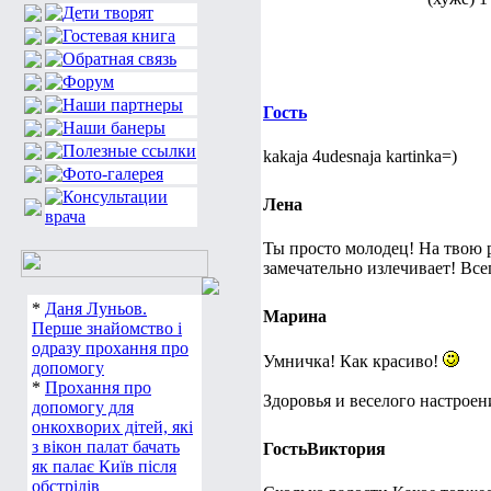
Гость
kakaja 4udesnaja kartinka=)
Лена
Ты просто молодец! На твою 
замечательно излечивает! Все
*
Даня Луньов.
Марина
Перше знайомство і
одразу прохання про
Умничка! Как красиво!
допомогу
*
Прохання про
Здоровья и веселого настроен
допомогу для
онкохворих дітей, які
з вікон палат бачать
ГостьВиктория
як палає Київ після
обстрілів