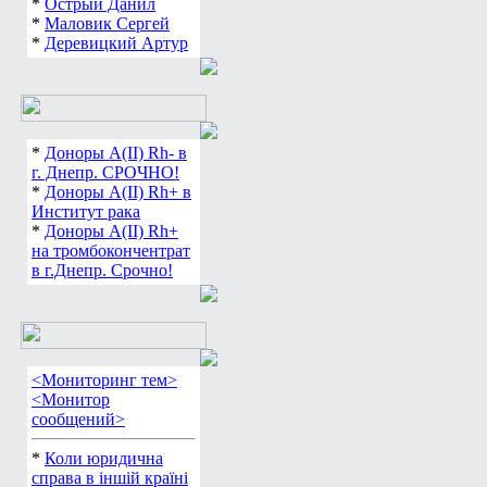
*
Острый Данил
*
Маловик Сергей
*
Деревицкий Артур
*
Доноры А(ІІ) Rh- в
г. Днепр. СРОЧНО!
*
Доноры А(ІІ) Rh+ в
Институт рака
*
Доноры А(ІІ) Rh+
на тромбокончентрат
в г.Днепр. Срочно!
<Мониторинг тем>
<Монитор
сообщений>
*
Коли юридична
справа в іншій країні