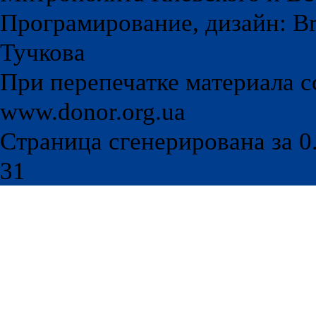
Програмирование, дизайн: Br
Тучкова
При перепечатке материала с
www.donor.org.ua
Страница сгенерирована за 0.
31