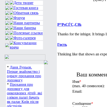
Р“РѕСЃС‚СЊ
Thanks for the inhigst. It brings l
Гость
Thnkiing like that shows an expe
*
Даня Луньов.
Перше знайомство і
Ваш коммент
одразу прохання про
допомогу
Имя
*
*
Прохання про
(max. 40 символов):
допомогу для
Email:
онкохворих дітей, які
з вікон палат бачать
як палає Київ після
Сообщение
*
обстрілів