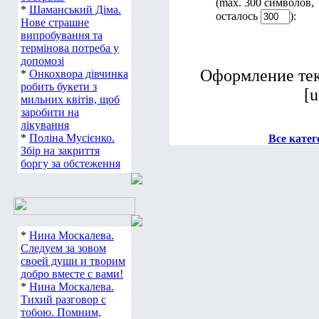
(max. 300 символов,
*
Шаманський Діма.
осталось
):
Нове страшне
випробування та
термінова потреба у
допомозі
Оформление текс
*
Онкохвора дівчинка
робить букети з
[u
мильних квітів, щоб
заробити на
лікування
*
Поліна Мусієнко.
Все катег
Збір на закриття
боргу за обстеження
*
Нина Москалева.
Следуем за зовом
своей души и творим
добро вместе с вами!
*
Нина Москалева.
Тихий разговор с
тобою. Помним,