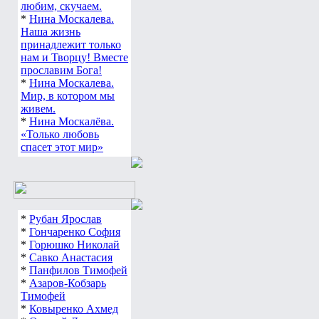
любим, скучаем.
*
Нина Москалева.
Наша жизнь
принадлежит только
нам и Творцу! Вместе
прославим Бога!
*
Нина Москалева.
Мир, в котором мы
живем.
*
Нина Москалёва.
«Только любовь
спасет этот мир»
*
Рубан Ярослав
*
Гончаренко София
*
Горюшко Николай
*
Савко Анастасия
*
Панфилов Тимофей
*
Азаров-Кобзарь
Тимофей
*
Ковыренко Ахмед