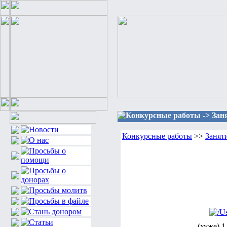
Конкурсные работы -> Заня
Конкурсные работы
>>
Занят
(хуже) 1