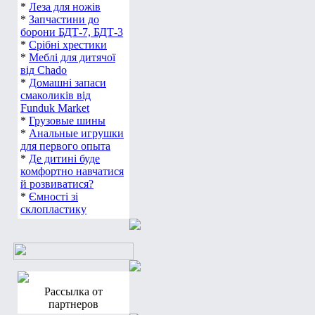
*
Леза для ножів
*
Запчастини до
борони БДТ-7, БДТ-3
*
Срібні хрестики
*
Меблі для дитячої
від Chado
*
Домашні запаси
смаколиків від
Funduk Market
*
Грузовые шины
*
Анальные игрушки
для первого опыта
*
Де дитині буде
комфортно навчатися
й розвиватися?
*
Ємності зі
склопластику
Рассылка от
партнеров