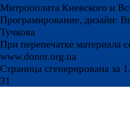
Митрополита Киевского и Вс
Програмирование, дизайн: Br
Тучкова
При перепечатке материала с
www.donor.org.ua
Страница сгенерирована за 1.
31