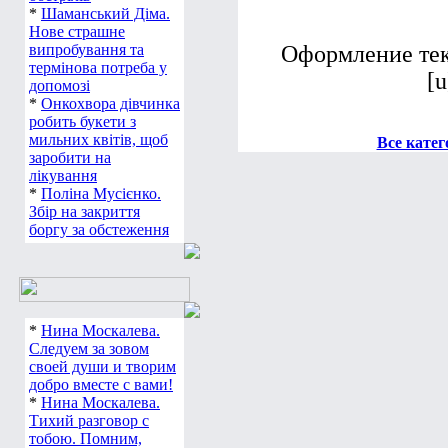
*
Шаманський Діма.
Нове страшне
випробування та
Оформление текс
термінова потреба у
[u
допомозі
*
Онкохвора дівчинка
робить букети з
мильних квітів, щоб
Все катег
заробити на
лікування
*
Поліна Мусієнко.
Збір на закриття
боргу за обстеження
*
Нина Москалева.
Следуем за зовом
своей души и творим
добро вместе с вами!
*
Нина Москалева.
Тихий разговор с
тобою. Помним,