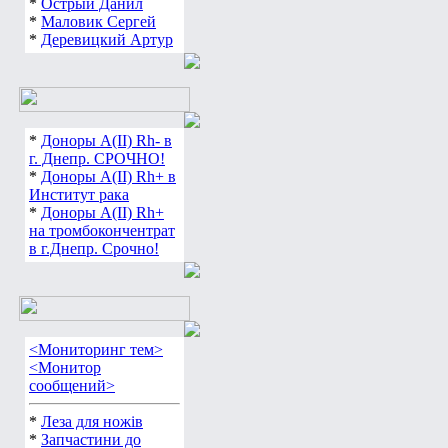
*
Острый Данил
*
Маловик Сергей
*
Деревицкий Артур
*
Доноры А(ІІ) Rh- в
г. Днепр. СРОЧНО!
*
Доноры А(ІІ) Rh+ в
Институт рака
*
Доноры А(ІІ) Rh+
на тромбокончентрат
в г.Днепр. Срочно!
<Мониторинг тем>
<Монитор
сообщений>
*
Леза для ножів
*
Запчастини до