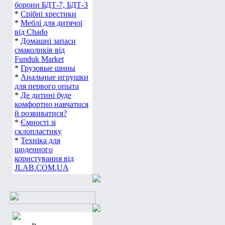
борони БДТ-7, БДТ-3
*
Срібні хрестики
*
Меблі для дитячої
від Chado
*
Домашні запаси
смаколиків від
Funduk Market
*
Грузовые шины
*
Анальные игрушки
для первого опыта
*
Де дитині буде
комфортно навчатися
й розвиватися?
*
Ємності зі
склопластику
*
Техніка для
щоденного
користування від
JLAB.COM.UA