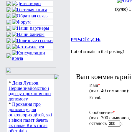
(хуже) 1
Р“РѕСЃС‚СЊ
Lot of srmats in that posting!
Ваш комментарий 
*
Даня Луньов.
Имя
*
Перше знайомство і
(max. 40 символов):
одразу прохання про
Email:
допомогу
*
Прохання про
допомогу для
Сообщение
*
онкохворих дітей, які
(max. 300 символов,
з вікон палат бачать
осталось
):
як палає Київ після
обстрілів