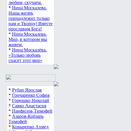
любим, скучаем.
*
Нина Москалева.
Наша жизнь
принадлежит только
нам и Творцу! Вместе
прославим Бога!
*
Нина Москалева.
Мир, в котором мы
живем.
*
Нина Москалёва.
«Только любовь
спасет этот мир»
*
Рубан Ярослав
*
Гончаренко София
*
Горюшко Николай
*
Савко Анастасия
*
Панфилов Тимофей
*
Азаров-Кобзарь
Тимофей
*
Ковыренко Ахмед