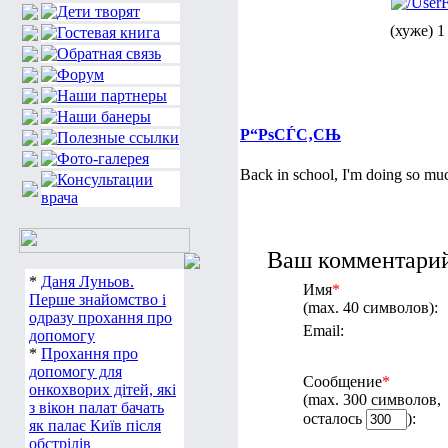
(хуже) 1
Р“РѕСЃС‚СЊ
Back in school, I'm doing so muc
Ваш комментарий
*
Даня Луньов.
Имя
*
Перше знайомство і
(max. 40 символов):
одразу прохання про
Email:
допомогу
*
Прохання про
допомогу для
Сообщение
*
онкохворих дітей, які
(max. 300 символов,
з вікон палат бачать
осталось
):
як палає Київ після
обстрілів