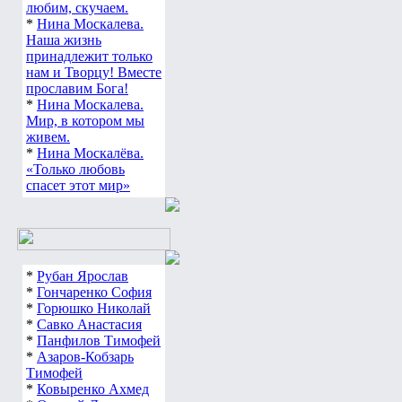
любим, скучаем.
*
Нина Москалева.
Наша жизнь
принадлежит только
нам и Творцу! Вместе
прославим Бога!
*
Нина Москалева.
Мир, в котором мы
живем.
*
Нина Москалёва.
«Только любовь
спасет этот мир»
*
Рубан Ярослав
*
Гончаренко София
*
Горюшко Николай
*
Савко Анастасия
*
Панфилов Тимофей
*
Азаров-Кобзарь
Тимофей
*
Ковыренко Ахмед