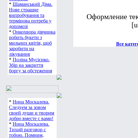
*
Шаманський Діма.
Нове страшне
випробування та
Оформление текс
термінова потреба у
[u
допомозі
*
Онкохвора дівчинка
робить букети з
мильних квітів, щоб
Все катег
заробити на
лікування
*
Поліна Мусієнко.
Збір на закриття
боргу за обстеження
*
Нина Москалева.
Следуем за зовом
своей души и творим
добро вместе с вами!
*
Нина Москалева.
Тихий разговор с
тобою. Помним,