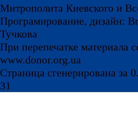
Митрополита Киевского и Вс
Програмирование, дизайн: Br
Тучкова
При перепечатке материала с
www.donor.org.ua
Страница сгенерирована за 0.
31