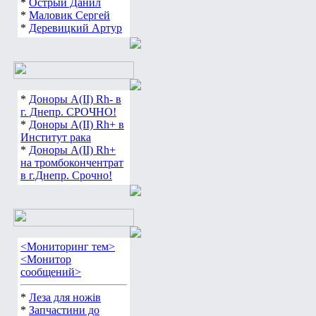
*
Острый Данил
*
Маловик Сергей
*
Деревицкий Артур
*
Доноры А(ІІ) Rh- в
г. Днепр. СРОЧНО!
*
Доноры А(ІІ) Rh+ в
Институт рака
*
Доноры А(ІІ) Rh+
на тромбокончентрат
в г.Днепр. Срочно!
<Мониторинг тем>
<Монитор
сообщений>
*
Леза для ножів
*
Запчастини до