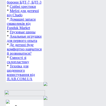
борони БДТ-7, БДТ-3
*
Срібні хрестики
*
Меблі для дитячої
від Chado
*
Домашні запаси
смаколиків від
Funduk Market
*
Грузовые шины
*
Анальные игрушки
для первого опыта
*
Де дитині буде
комфортно навчатися
й розвиватися?
*
Ємності зі
склопластику
*
Техніка для
щоденного
користування від
JLAB.COM.UA