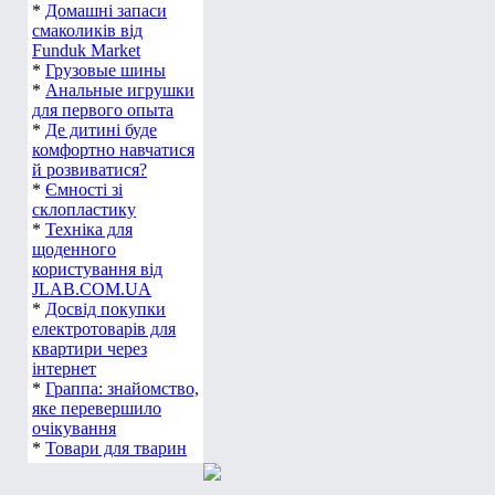
*
Домашні запаси
смаколиків від
Funduk Market
*
Грузовые шины
*
Анальные игрушки
для первого опыта
*
Де дитині буде
комфортно навчатися
й розвиватися?
*
Ємності зі
склопластику
*
Техніка для
щоденного
користування від
JLAB.COM.UA
*
Досвід покупки
електротоварів для
квартири через
інтернет
*
Граппа: знайомство,
яке перевершило
очікування
*
Товари для тварин