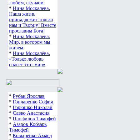
любим, скучаем.
*
Нина Москалева.
Наша жизнь
принадлежит только
нам и Творцу! Вместе
прославим Бога!
*
Нина Москалева.
Мир, в котором мы
живем.
*
Нина Москалёва.
«Только любовь
спасет этот мир»
*
Рубан Ярослав
*
Гончаренко София
*
Горюшко Николай
*
Савко Анастасия
*
Панфилов Тимофей
*
Азаров-Кобзарь
Тимофей
*
Ковыренко Ахмед