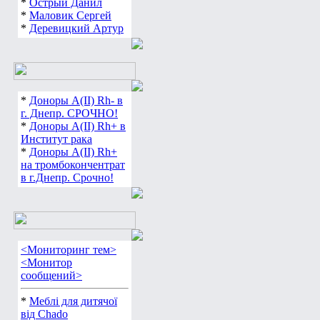
*
Острый Данил
*
Маловик Сергей
*
Деревицкий Артур
*
Доноры А(ІІ) Rh- в
г. Днепр. СРОЧНО!
*
Доноры А(ІІ) Rh+ в
Институт рака
*
Доноры А(ІІ) Rh+
на тромбокончентрат
в г.Днепр. Срочно!
<Мониторинг тем>
<Монитор
сообщений>
*
Меблі для дитячої
від Chado