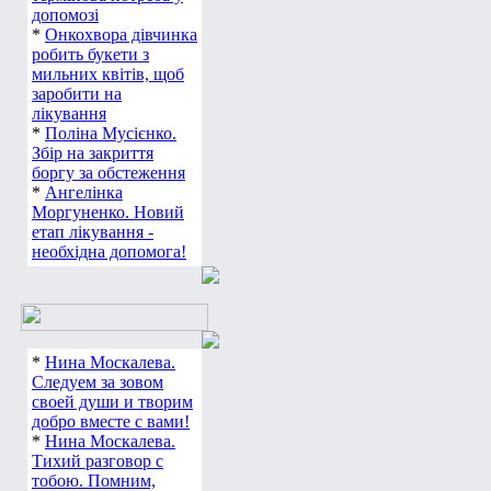
допомозі
*
Онкохвора дівчинка
робить букети з
мильних квітів, щоб
заробити на
лікування
*
Поліна Мусієнко.
Збір на закриття
боргу за обстеження
*
Ангелінка
Моргуненко. Новий
етап лікування -
необхідна допомога!
*
Нина Москалева.
Следуем за зовом
своей души и творим
добро вместе с вами!
*
Нина Москалева.
Тихий разговор с
тобою. Помним,