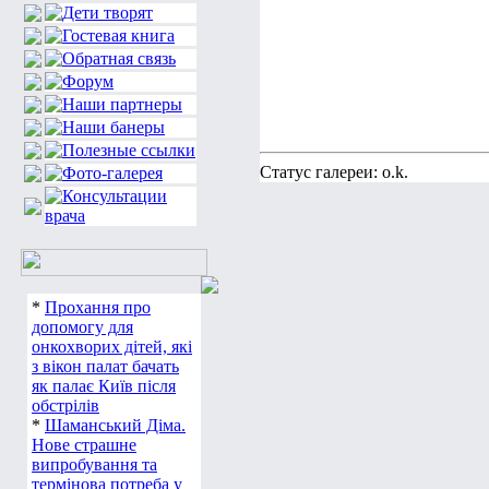
Статус галереи: o.k.
*
Прохання про
допомогу для
онкохворих дітей, які
з вікон палат бачать
як палає Київ після
обстрілів
*
Шаманський Діма.
Нове страшне
випробування та
термінова потреба у