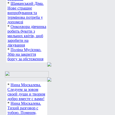
*
Шаманський Діма.
Нове страшне
випробування та
термінова потреба у
допомозі
*
Онкохвора дівчинка
робить букети з
мильних квітів, щоб
заробити на
лікування
*
Поліна Мусієнко.
Збір на закриття
боргу за обстеження
*
Нина Москалева.
Следуем за зовом
своей души и творим
добро вместе с вами!
*
Нина Москалева.
Тихий разговор с
тобою. Помним,