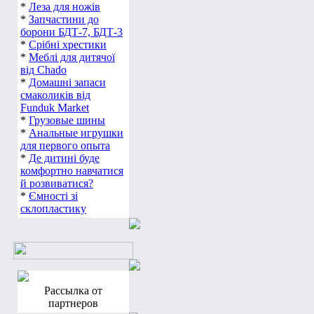
*
Леза для ножів
*
Запчастини до
борони БДТ-7, БДТ-3
*
Срібні хрестики
*
Меблі для дитячої
від Chado
*
Домашні запаси
смаколиків від
Funduk Market
*
Грузовые шины
*
Анальные игрушки
для первого опыта
*
Де дитині буде
комфортно навчатися
й розвиватися?
*
Ємності зі
склопластику
Рассылка от
партнеров