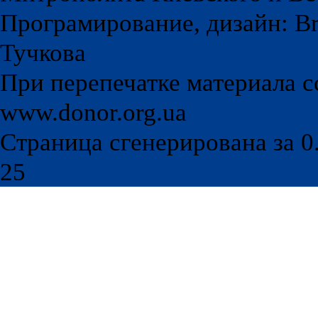
Програмирование, дизайн: Br
Тучкова
При перепечатке материала с
www.donor.org.ua
Страница сгенерирована за 0.
25