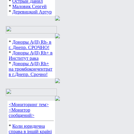
*
Острый Данил
*
Маловик Сергей
*
Деревицкий Артур
*
Доноры А(ІІ) Rh- в
г. Днепр. СРОЧНО!
*
Доноры А(ІІ) Rh+ в
Институт рака
*
Доноры А(ІІ) Rh+
на тромбокончентрат
в г.Днепр. Срочно!
<Мониторинг тем>
<Монитор
сообщений>
*
Коли юридична
справа в іншій країні