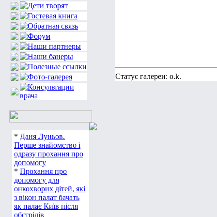
Статус галереи: o.k.
*
Даня Луньов.
Перше знайомство і
одразу прохання про
допомогу
*
Прохання про
допомогу для
онкохворих дітей, які
з вікон палат бачать
як палає Київ після
обстрілів