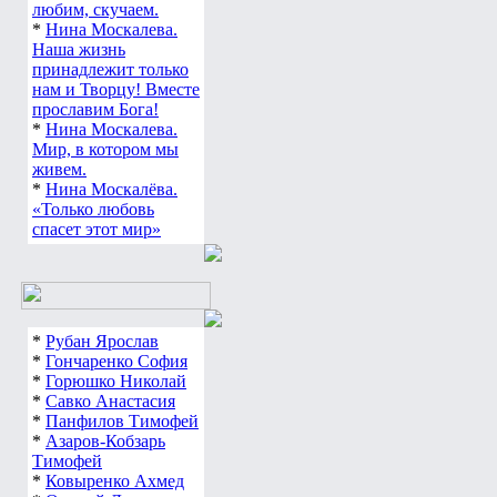
любим, скучаем.
*
Нина Москалева.
Наша жизнь
принадлежит только
нам и Творцу! Вместе
прославим Бога!
*
Нина Москалева.
Мир, в котором мы
живем.
*
Нина Москалёва.
«Только любовь
спасет этот мир»
*
Рубан Ярослав
*
Гончаренко София
*
Горюшко Николай
*
Савко Анастасия
*
Панфилов Тимофей
*
Азаров-Кобзарь
Тимофей
*
Ковыренко Ахмед