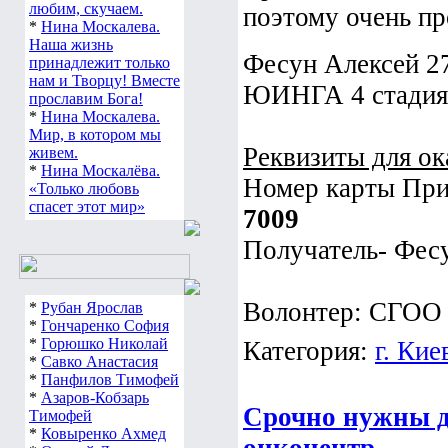
любим, скучаем.
поэтому очень пр
*
Нина Москалева.
Наша жизнь
Фесун Алексей 2
принадлежит только
нам и Творцу! Вместе
ЮИНГА 4 стади
прославим Бога!
*
Нина Москалева.
Мир, в котором мы
Реквизиты для о
живем.
*
Нина Москалёва.
Номер карты При
«Только любовь
спасет этот мир»
70
Получатель- Фес
Волонтер: СГОО
*
Рубан Ярослав
*
Гончаренко София
*
Горюшко Николай
Категория:
г. Кие
*
Савко Анастасия
*
Панфилов Тимофей
*
Азаров-Кобзарь
Срочно нужны д
Тимофей
*
Ковыренко Ахмед