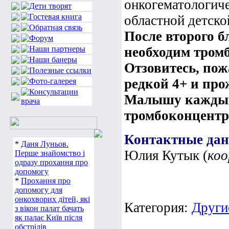
онкогематологич
областной детско
После второго 
необходим тром
Отзовитесь, пож
редкой 4+ и про
Малышу каждый 
тромбоконцентра
Контактные да
*
Даня Луньов.
Юлия Кутык (
ко
Перше знайомство і
одразу прохання про
допомогу
*
Прохання про
допомогу для
онкохворих дітей, які
Категория:
Други
з вікон палат бачать
як палає Київ після
обстрілів