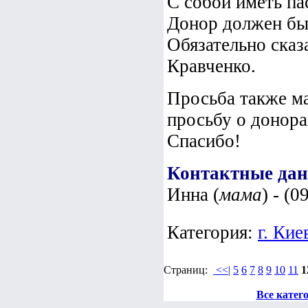
С собой иметь па
Донор должен быт
Обязательно сказ
Кравченко.
Просьба также м
просьбу о донора
Спасибо!
Контактные да
Инна (
мама
) - (
Категория:
г. Кие
Страниц:
<<|
5
6
7
8
9
10
11
1
Все катег