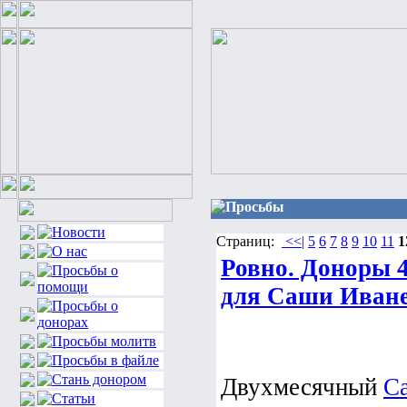
Просьбы
Страниц:
<<|
5
6
7
8
9
10
11
1
Ровно. Доноры 
для Саши Иван
Двухмесячный
С