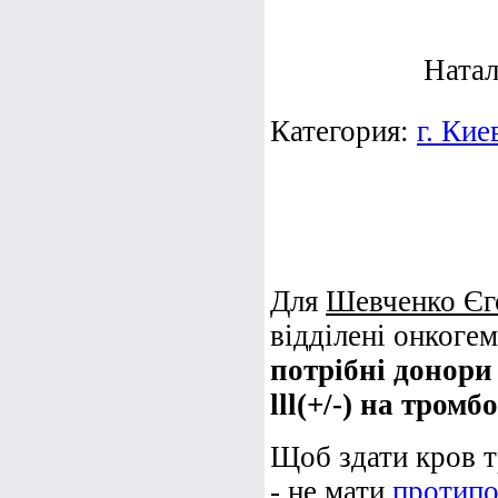
Натал
Категория:
г. Кие
Для
Шевченко Єг
відділені онкоге
потрібні донори 
lll(+/-) на тром
Щоб здати кров т
- не мати
протипо