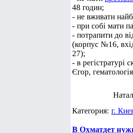
48 годин;
- не вживати най
- при собі мати п
- потрапити до в
(корпус №16, вхі
27);
- в регістратурі 
Єгор, гематологія
Натал
Категория:
г. Кие
В Охматдет нуж