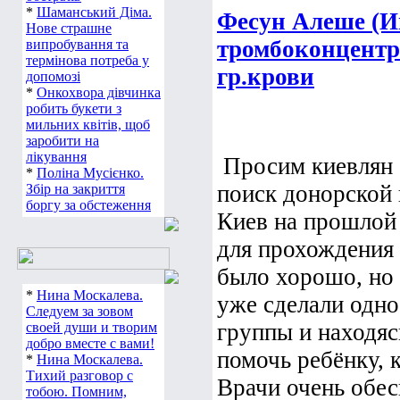
*
Шаманський Діма.
Фесун Алеше (И
Нове страшне
тромбоконцентр
випробування та
термінова потреба у
гр.крови
допомозі
*
Онкохвора дівчинка
робить букети з
мильних квітів, щоб
заробити на
лікування
Просим киевлян 
*
Поліна Мусієнко.
поиск донорской 
Збір на закриття
боргу за обстеження
Киев на прошлой 
для прохождения
было хорошо, но 
*
Нина Москалева.
уже сделали одно
Следуем за зовом
группы и находя
своей души и творим
добро вместе с вами!
помочь ребёнку, 
*
Нина Москалева.
Тихий разговор с
Врачи очень обес
тобою. Помним,