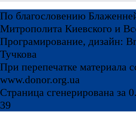
По благословению Блаженне
Митрополита Киевского и Вс
Програмирование, дизайн: Br
Тучкова
При перепечатке материала с
www.donor.org.ua
Страница сгенерирована за 0.
39