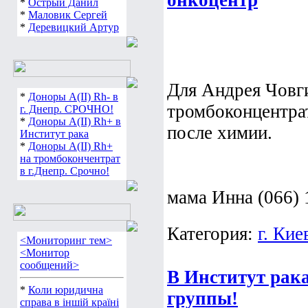
онкоцентр
*
Острый Данил
*
Маловик Сергей
*
Деревицкий Артур
Для Андрея Човг
*
Доноры А(ІІ) Rh- в
тромбоконцентрат
г. Днепр. СРОЧНО!
*
Доноры А(ІІ) Rh+ в
после химии.
Институт рака
*
Доноры А(ІІ) Rh+
на тромбокончентрат
в г.Днепр. Срочно!
мама Инна (066) 
Категория:
г. Кие
<Мониторинг тем>
<Монитор
сообщений>
В Институт рак
*
Коли юридична
группы!
справа в іншій країні