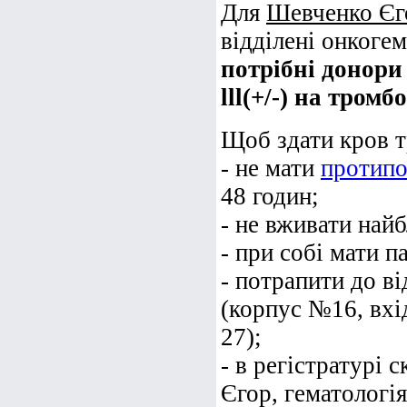
Для
Шевченко Єг
відділені онкоге
потрібні донори 
lll(+/-) на тром
Щоб здати кров т
- не мати
протипо
48 годин;
- не вживати най
- при собі мати п
- потрапити до в
(корпус №16, вхі
27);
- в регістратурі 
Єгор, гематологія