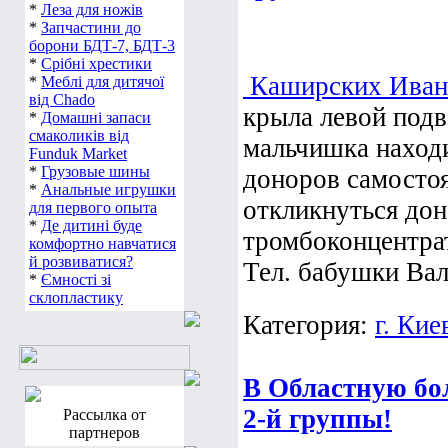
*
Леза для ножів
*
Запчастини до
борони БДТ-7, БДТ-3
*
Срібні хрестики
Каширских Иван
*
Меблі для дитячої
від Chado
крыла левой под
*
Домашні запаси
смаколиків від
мальчишка находи
Funduk Market
*
Грузовые шины
доноров самосто
*
Анальные игрушки
откликнуться дон
для первого опыта
*
Де дитині буде
тромбоконцентра
комфортно навчатися
й розвиватися?
Тел. бабушки Ва
*
Ємності зі
склопластику
Категория:
г. Кие
В Областную б
2-й группы!
Рассылка от
партнеров