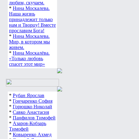
любим, скучаем.
*
Нина Москалева.
Наша жизнь
принадлежит только
нам и Творцу! Вместе
прославим Бога!
*
Нина Москалева.
Мир, в котором мы
живем.
*
Нина Москалёва.
«Только любовь
спасет этот мир»
*
Рубан Ярослав
*
Гончаренко София
*
Горюшко Николай
*
Савко Анастасия
*
Панфилов Тимофей
*
Азаров-Кобзарь
Тимофей
*
Ковыренко Ахмед