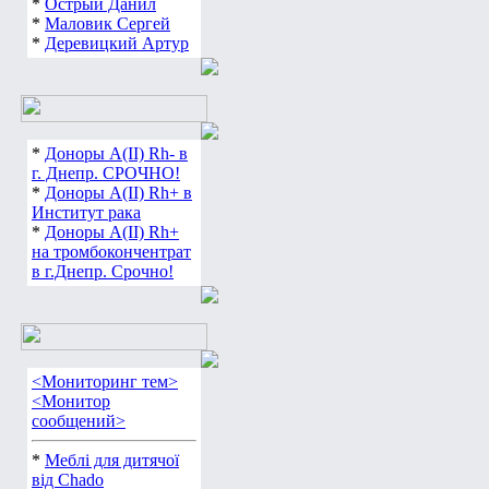
*
Острый Данил
*
Маловик Сергей
*
Деревицкий Артур
*
Доноры А(ІІ) Rh- в
г. Днепр. СРОЧНО!
*
Доноры А(ІІ) Rh+ в
Институт рака
*
Доноры А(ІІ) Rh+
на тромбокончентрат
в г.Днепр. Срочно!
<Мониторинг тем>
<Монитор
сообщений>
*
Меблі для дитячої
від Chado