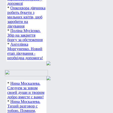
допомозі
*
Онкохвора дівчинка
робить букети з
мильних квітів, щоб
заробити на
лікування
*
Поліна Мусієнко.
Збір на закриття
боргу за обстеження
*
Ангелінка
Моргуненко. Новий
етап лікування -
необхідна допомога!
*
Нина Москалева.
Следуем за зовом
своей души и творим
добро вместе с вами!
*
Нина Москалева.
Тихий разговор с
тобою. Помним,