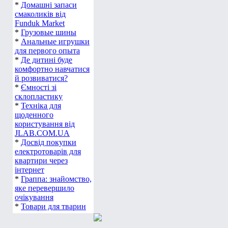
*
Домашні запаси
смаколиків від
Funduk Market
*
Грузовые шины
*
Анальные игрушки
для первого опыта
*
Де дитині буде
комфортно навчатися
й розвиватися?
*
Ємності зі
склопластику
*
Техніка для
щоденного
користування від
JLAB.COM.UA
*
Досвід покупки
електротоварів для
квартири через
інтернет
*
Граппа: знайомство,
яке перевершило
очікування
*
Товари для тварин