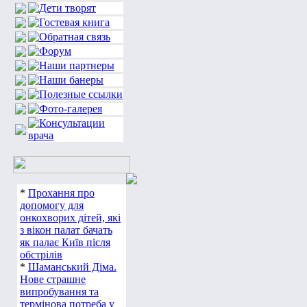
*
Прохання про
допомогу для
онкохворих дітей, які
з вікон палат бачать
як палає Київ після
обстрілів
*
Шаманський Діма.
Нове страшне
випробування та
термінова потреба у