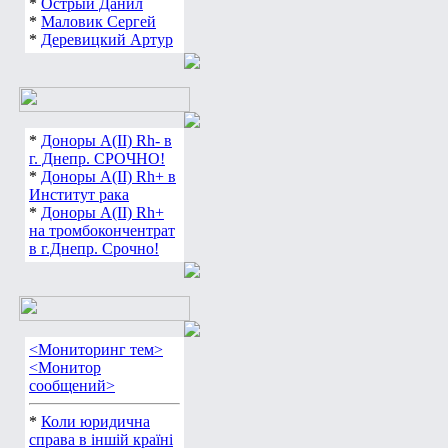
*
Острый Данил
*
Маловик Сергей
*
Деревицкий Артур
*
Доноры А(ІІ) Rh- в
г. Днепр. СРОЧНО!
*
Доноры А(ІІ) Rh+ в
Институт рака
*
Доноры А(ІІ) Rh+
на тромбокончентрат
в г.Днепр. Срочно!
<Мониторинг тем>
<Монитор
сообщений>
*
Коли юридична
справа в іншій країні