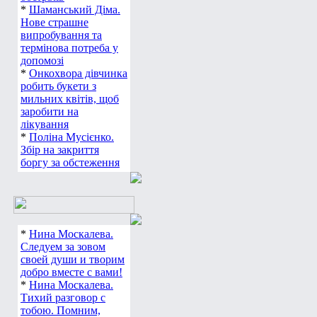
*
Шаманський Діма.
Нове страшне
випробування та
термінова потреба у
допомозі
*
Онкохвора дівчинка
робить букети з
мильних квітів, щоб
заробити на
лікування
*
Поліна Мусієнко.
Збір на закриття
боргу за обстеження
*
Нина Москалева.
Следуем за зовом
своей души и творим
добро вместе с вами!
*
Нина Москалева.
Тихий разговор с
тобою. Помним,