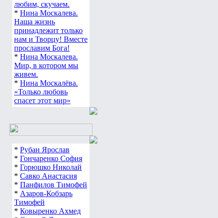
любим, скучаем.
*
Нина Москалева.
Наша жизнь
принадлежит только
нам и Творцу! Вместе
прославим Бога!
*
Нина Москалева.
Мир, в котором мы
живем.
*
Нина Москалёва.
«Только любовь
спасет этот мир»
*
Рубан Ярослав
*
Гончаренко София
*
Горюшко Николай
*
Савко Анастасия
*
Панфилов Тимофей
*
Азаров-Кобзарь
Тимофей
*
Ковыренко Ахмед