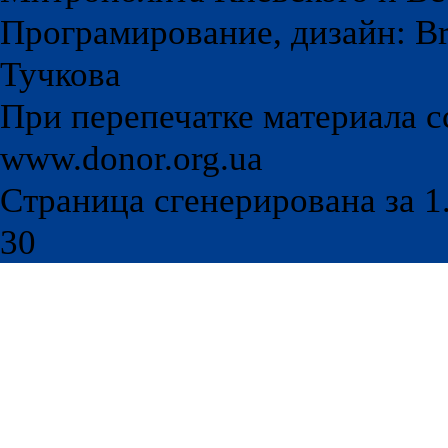
Програмирование, дизайн: Br
Тучкова
При перепечатке материала с
www.donor.org.ua
Страница сгенерирована за 1.
30