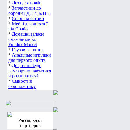
*
Леза для ножів
*
Запчастини до
борони БДТ-7, БДТ-3
*
Срібні хрестики
*
Меблі для дитячої
від Chado
*
Домашні запаси
смаколиків від
Funduk Market
*
Грузовые шины
*
Анальные игрушки
для первого опыта
*
Де дитині буде
комфортно навчатися
й розвиватися?
*
Ємності зі
склопластику
Рассылка от
партнеров