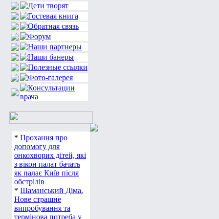
*
Прохання про
допомогу для
онкохворих дітей, які
з вікон палат бачать
як палає Київ після
обстрілів
*
Шаманський Діма.
Нове страшне
випробування та
термінова потреба у