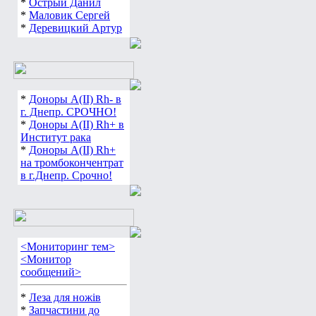
*
Острый Данил
*
Маловик Сергей
*
Деревицкий Артур
*
Доноры А(ІІ) Rh- в
г. Днепр. СРОЧНО!
*
Доноры А(ІІ) Rh+ в
Институт рака
*
Доноры А(ІІ) Rh+
на тромбокончентрат
в г.Днепр. Срочно!
<Мониторинг тем>
<Монитор
сообщений>
*
Леза для ножів
*
Запчастини до