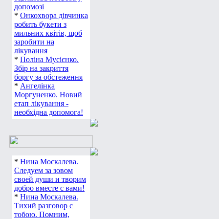
допомозі
*
Онкохвора дівчинка
робить букети з
мильних квітів, щоб
заробити на
лікування
*
Поліна Мусієнко.
Збір на закриття
боргу за обстеження
*
Ангелінка
Моргуненко. Новий
етап лікування -
необхідна допомога!
*
Нина Москалева.
Следуем за зовом
своей души и творим
добро вместе с вами!
*
Нина Москалева.
Тихий разговор с
тобою. Помним,