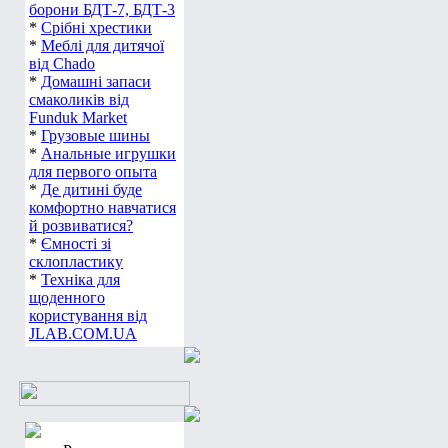
борони БДТ-7, БДТ-3
*
Срібні хрестики
*
Меблі для дитячої
від Chado
*
Домашні запаси
смаколиків від
Funduk Market
*
Грузовые шины
*
Анальные игрушки
для первого опыта
*
Де дитині буде
комфортно навчатися
й розвиватися?
*
Ємності зі
склопластику
*
Техніка для
щоденного
користування від
JLAB.COM.UA