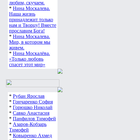
любим, скучаем.
*
Нина Москалева.
Наша жизнь
принадлежит только
нам и Творцу! Вместе
прославим Бога!
*
Нина Москалева.
Мир, в котором мы
живем.
*
Нина Москалёва.
«Только любовь
спасет этот мир»
*
Рубан Ярослав
*
Гончаренко София
*
Горюшко Николай
*
Савко Анастасия
*
Панфилов Тимофей
*
Азаров-Кобзарь
Тимофей
*
Ковыренко Ахмед