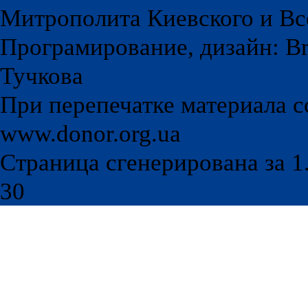
Митрополита Киевского и Вс
Програмирование, дизайн: Br
Тучкова
При перепечатке материала с
www.donor.org.ua
Страница сгенерирована за 1.
30