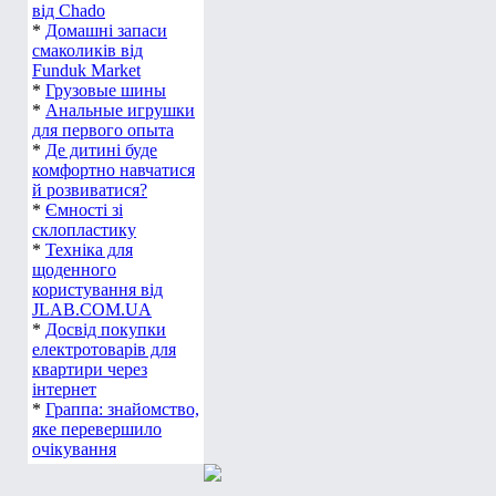
від Chado
*
Домашні запаси
смаколиків від
Funduk Market
*
Грузовые шины
*
Анальные игрушки
для первого опыта
*
Де дитині буде
комфортно навчатися
й розвиватися?
*
Ємності зі
склопластику
*
Техніка для
щоденного
користування від
JLAB.COM.UA
*
Досвід покупки
електротоварів для
квартири через
інтернет
*
Граппа: знайомство,
яке перевершило
очікування