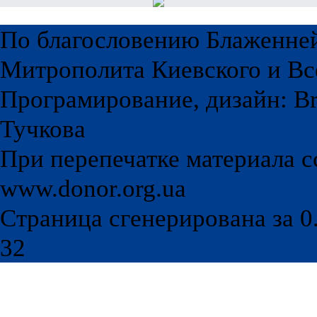
По благословению Блаженне
Митрополита Киевского и Вс
Програмирование, дизайн: Br
Тучкова
При перепечатке материала с
www.donor.org.ua
Страница сгенерирована за 0.
32