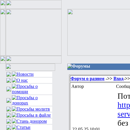
Форумы
Форум о разном
->>
Вход
->>
Автор
Сообщ
Пот
htt
ser
без
22.05.25 10:01