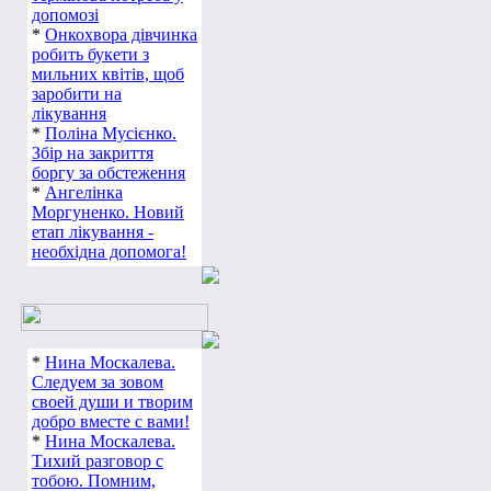
допомозі
*
Онкохвора дівчинка
робить букети з
мильних квітів, щоб
заробити на
лікування
*
Поліна Мусієнко.
Збір на закриття
боргу за обстеження
*
Ангелінка
Моргуненко. Новий
етап лікування -
необхідна допомога!
*
Нина Москалева.
Следуем за зовом
своей души и творим
добро вместе с вами!
*
Нина Москалева.
Тихий разговор с
тобою. Помним,