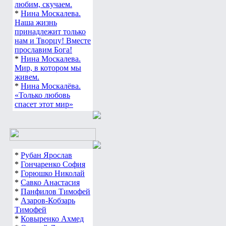
любим, скучаем.
*
Нина Москалева.
Наша жизнь
принадлежит только
нам и Творцу! Вместе
прославим Бога!
*
Нина Москалева.
Мир, в котором мы
живем.
*
Нина Москалёва.
«Только любовь
спасет этот мир»
*
Рубан Ярослав
*
Гончаренко София
*
Горюшко Николай
*
Савко Анастасия
*
Панфилов Тимофей
*
Азаров-Кобзарь
Тимофей
*
Ковыренко Ахмед