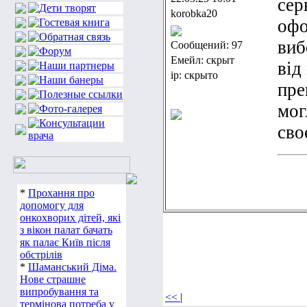
сер
korobka20
офо
виб
Сообщений: 97
Емейл: скрыт
від
ip: скрыто
пре
мог
сво
*
Прохання про
допомогу для
онкохворих дітей, які
з вікон палат бачать
як палає Київ після
обстрілів
*
Шаманський Діма.
Нове страшне
випробування та
<<
|
термінова потреба у