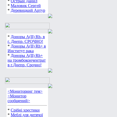
*
Острый Данил
*
Маловик Сергей
*
Деревицкий Артур
*
Доноры А(ІІ) Rh- в
г. Днепр. СРОЧНО!
*
Доноры А(ІІ) Rh+ в
Институт рака
*
Доноры А(ІІ) Rh+
на тромбокончентрат
в г.Днепр. Срочно!
<Мониторинг тем>
<Монитор
сообщений>
*
Срібні хрестики
*
Меблі для дитячої