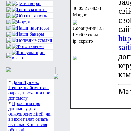
зал
30.05.25 08:58
сві
Margaritaaa
сво
сай
Сообщений: 23
Емейл: скрыт
htt
ip: скрыто
sai
доп
кер
кам
*
Даня Луньов.
Перше знайомство і
Mar
одразу прохання про
допомогу
*
Прохання про
допомогу для
онкохворих дітей, які
з вікон палат бачать
як палає Київ після
обстрілів