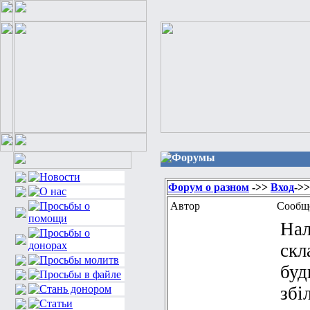
Форумы
Форум о разном
->>
Вход
->
Автор
Сообщ
Нал
скл
буд
збі