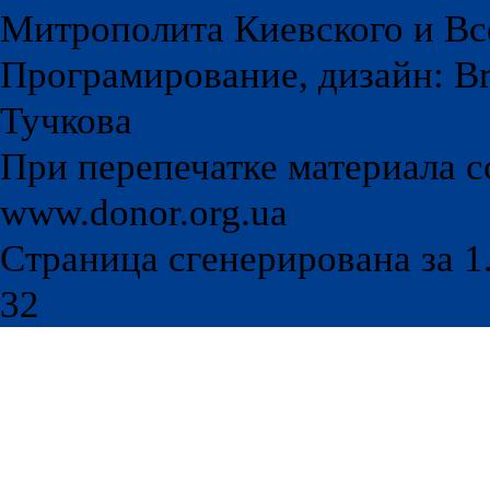
Митрополита Киевского и Вс
Програмирование, дизайн: Br
Тучкова
При перепечатке материала с
www.donor.org.ua
Страница сгенерирована за 1.
32