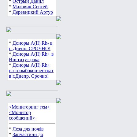
*
Острый Данил
*
Маловик Сергей
*
Деревицкий Артур
*
Доноры А(ІІ) Rh- в
г. Днепр. СРОЧНО!
*
Доноры А(ІІ) Rh+ в
Институт рака
*
Доноры А(ІІ) Rh+
на тромбокончентрат
в г.Днепр. Срочно!
<Мониторинг тем>
<Монитор
сообщений>
*
Леза для ножів
*
Запчастини до