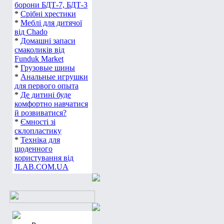
борони БДТ-7, БДТ-3
*
Срібні хрестики
*
Меблі для дитячої
від Chado
*
Домашні запаси
смаколиків від
Funduk Market
*
Грузовые шины
*
Анальные игрушки
для первого опыта
*
Де дитині буде
комфортно навчатися
й розвиватися?
*
Ємності зі
склопластику
*
Техніка для
щоденного
користування від
JLAB.COM.UA