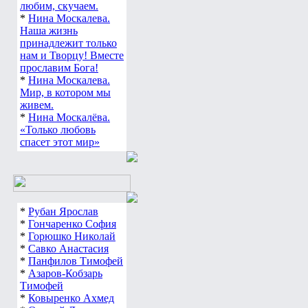
любим, скучаем.
*
Нина Москалева.
Наша жизнь
принадлежит только
нам и Творцу! Вместе
прославим Бога!
*
Нина Москалева.
Мир, в котором мы
живем.
*
Нина Москалёва.
«Только любовь
спасет этот мир»
*
Рубан Ярослав
*
Гончаренко София
*
Горюшко Николай
*
Савко Анастасия
*
Панфилов Тимофей
*
Азаров-Кобзарь
Тимофей
*
Ковыренко Ахмед