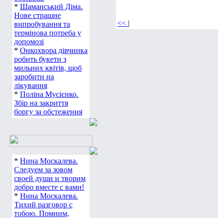
*
Шаманський Діма.
Нове страшне
<<
|
випробування та
термінова потреба у
допомозі
*
Онкохвора дівчинка
робить букети з
мильних квітів, щоб
заробити на
лікування
*
Поліна Мусієнко.
Збір на закриття
боргу за обстеження
*
Нина Москалева.
Следуем за зовом
своей души и творим
добро вместе с вами!
*
Нина Москалева.
Тихий разговор с
тобою. Помним,