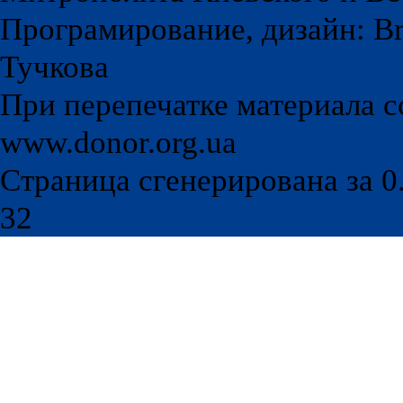
Програмирование, дизайн: Br
Тучкова
При перепечатке материала с
www.donor.org.ua
Страница сгенерирована за 0.
32