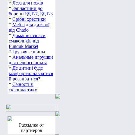
*
Леза для ножів
*
Запчастини до
борони БДТ-7, БДТ-3
*
Срібні хрестики
*
Меблі для дитячої
від Chado
*
Домашні запаси
смаколиків від
Funduk Market
*
Грузовые шины
*
Анальные игрушки
для первого опыта
*
Де дитині буде
комфортно навчатися
й розвиватися?
*
Ємності зі
склопластику
Рассылка от
партнеров