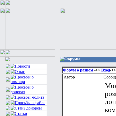
Форумы
Форум о разном
->>
Вход
->
Автор
Сообщ
Мов
роз
доп
ком