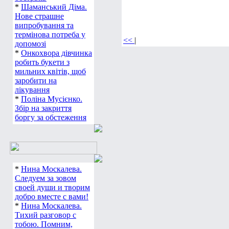
*
Шаманський Діма.
Нове страшне
випробування та
термінова потреба у
<<
|
допомозі
*
Онкохвора дівчинка
робить букети з
мильних квітів, щоб
заробити на
лікування
*
Поліна Мусієнко.
Збір на закриття
боргу за обстеження
*
Нина Москалева.
Следуем за зовом
своей души и творим
добро вместе с вами!
*
Нина Москалева.
Тихий разговор с
тобою. Помним,