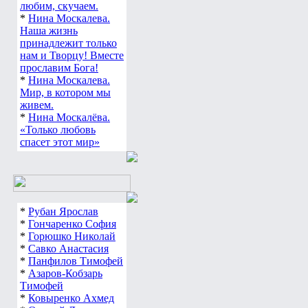
любим, скучаем.
*
Нина Москалева.
Наша жизнь
принадлежит только
нам и Творцу! Вместе
прославим Бога!
*
Нина Москалева.
Мир, в котором мы
живем.
*
Нина Москалёва.
«Только любовь
спасет этот мир»
*
Рубан Ярослав
*
Гончаренко София
*
Горюшко Николай
*
Савко Анастасия
*
Панфилов Тимофей
*
Азаров-Кобзарь
Тимофей
*
Ковыренко Ахмед