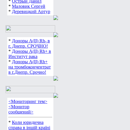
*
Острый Данил
*
Маловик Сергей
*
Деревицкий Артур
*
Доноры А(ІІ) Rh- в
г. Днепр. СРОЧНО!
*
Доноры А(ІІ) Rh+ в
Институт рака
*
Доноры А(ІІ) Rh+
на тромбокончентрат
в г.Днепр. Срочно!
<Мониторинг тем>
<Монитор
сообщений>
*
Коли юридична
справа в іншій країні