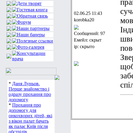
пра
суч
02.06.25 11:43
мов
korobka20
Інд
Сообщений: 97
шви
Емейл: скрыт
пов
ip: скрыто
Зве
щоб
заб
спі
*
Даня Луньов.
Перше знайомство і
одразу прохання про
допомогу
*
Прохання про
допомогу для
онкохворих дітей, які
з вікон палат бачать
як палає Київ після
обстрілів