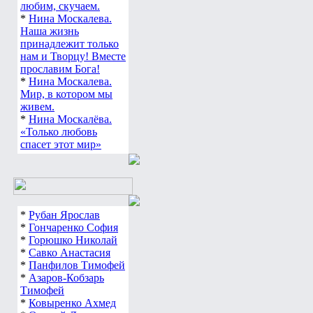
любим, скучаем.
*
Нина Москалева.
Наша жизнь
принадлежит только
нам и Творцу! Вместе
прославим Бога!
*
Нина Москалева.
Мир, в котором мы
живем.
*
Нина Москалёва.
«Только любовь
спасет этот мир»
*
Рубан Ярослав
*
Гончаренко София
*
Горюшко Николай
*
Савко Анастасия
*
Панфилов Тимофей
*
Азаров-Кобзарь
Тимофей
*
Ковыренко Ахмед