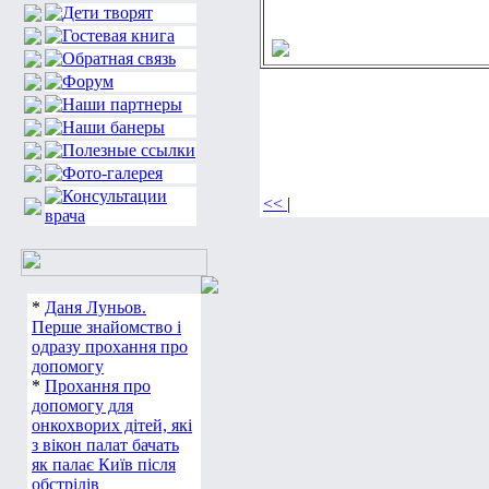
<<
|
*
Даня Луньов.
Перше знайомство і
одразу прохання про
допомогу
*
Прохання про
допомогу для
онкохворих дітей, які
з вікон палат бачать
як палає Київ після
обстрілів