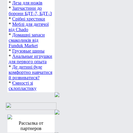
*
Леза для ножів
*
Запчастини до
борони БДТ-7, БДТ-3
*
Срібні хрестики
*
Меблі для дитячої
від Chado
*
Домашні запаси
смаколиків від
Funduk Market
*
Грузовые шины
*
Анальные игрушки
для первого опыта
*
Де дитині буде
комфортно навчатися
й розвиватися?
*
Ємності зі
склопластику
Рассылка от
партнеров