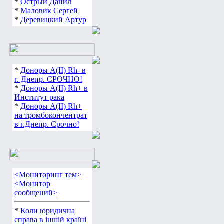
*
Острый Данил
*
Маловик Сергей
*
Деревицкий Артур
*
Доноры А(ІІ) Rh- в
г. Днепр. СРОЧНО!
*
Доноры А(ІІ) Rh+ в
Институт рака
*
Доноры А(ІІ) Rh+
на тромбокончентрат
в г.Днепр. Срочно!
<Мониторинг тем>
<Монитор
сообщений>
*
Коли юридична
справа в іншій країні