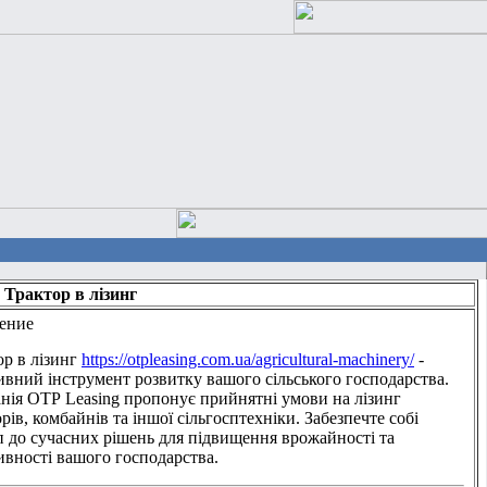
 Трактор в лізинг
ение
ор в лізинг
https://otpleasing.com.ua/agricultural-machinery/
-
ивний інструмент розвитку вашого сільського господарства.
нія ОТР Leasing пропонує прийнятні умови на лізинг
рів, комбайнів та іншої сільгосптехніки. Забезпечте собі
п до сучасних рішень для підвищення врожайності та
ивності вашого господарства.