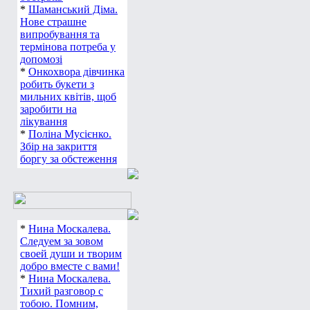
*
Шаманський Діма.
Нове страшне
випробування та
термінова потреба у
допомозі
*
Онкохвора дівчинка
робить букети з
мильних квітів, щоб
заробити на
лікування
*
Поліна Мусієнко.
Збір на закриття
боргу за обстеження
*
Нина Москалева.
Следуем за зовом
своей души и творим
добро вместе с вами!
*
Нина Москалева.
Тихий разговор с
тобою. Помним,