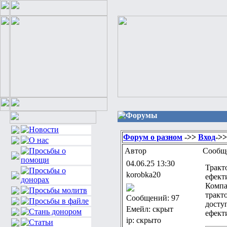
Форумы
Форум о разном
->>
Вход
->>
Автор
Сообщ
04.06.25 13:30
Тракт
korobka20
ефект
Компа
тракто
Сообщений: 97
досту
Емейл: скрыт
ефект
ip: скрыто