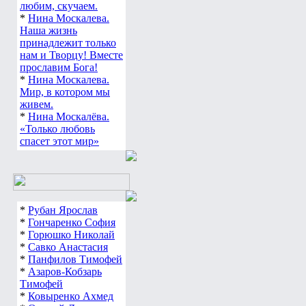
любим, скучаем.
*
Нина Москалева.
Наша жизнь
принадлежит только
нам и Творцу! Вместе
прославим Бога!
*
Нина Москалева.
Мир, в котором мы
живем.
*
Нина Москалёва.
«Только любовь
спасет этот мир»
*
Рубан Ярослав
*
Гончаренко София
*
Горюшко Николай
*
Савко Анастасия
*
Панфилов Тимофей
*
Азаров-Кобзарь
Тимофей
*
Ковыренко Ахмед