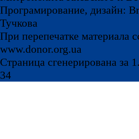
Програмирование, дизайн: Br
Тучкова
При перепечатке материала с
www.donor.org.ua
Страница сгенерирована за 1.
34