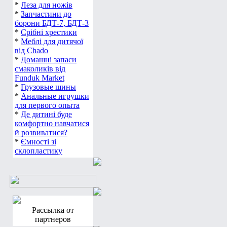
*
Леза для ножів
*
Запчастини до
борони БДТ-7, БДТ-3
*
Срібні хрестики
*
Меблі для дитячої
від Chado
*
Домашні запаси
смаколиків від
Funduk Market
*
Грузовые шины
*
Анальные игрушки
для первого опыта
*
Де дитині буде
комфортно навчатися
й розвиватися?
*
Ємності зі
склопластику
Рассылка от
партнеров