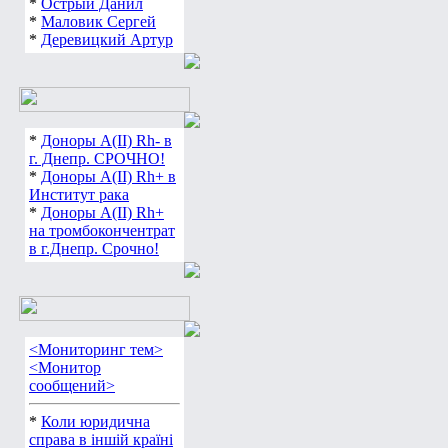
*
Острый Данил
*
Маловик Сергей
*
Деревицкий Артур
*
Доноры А(ІІ) Rh- в
г. Днепр. СРОЧНО!
*
Доноры А(ІІ) Rh+ в
Институт рака
*
Доноры А(ІІ) Rh+
на тромбокончентрат
в г.Днепр. Срочно!
<Мониторинг тем>
<Монитор
сообщений>
*
Коли юридична
справа в іншій країні