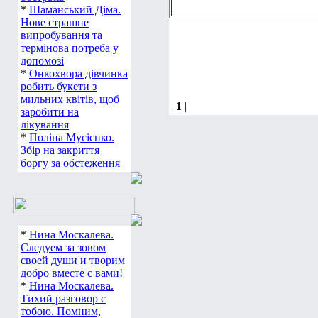
*
Шаманський Діма.
Нове страшне
випробування та
термінова потреба у
допомозі
*
Онкохвора дівчинка
робить букети з
мильних квітів, щоб
|
1
|
заробити на
лікування
*
Поліна Мусієнко.
Збір на закриття
боргу за обстеження
*
Нина Москалева.
Следуем за зовом
своей души и творим
добро вместе с вами!
*
Нина Москалева.
Тихий разговор с
тобою. Помним,