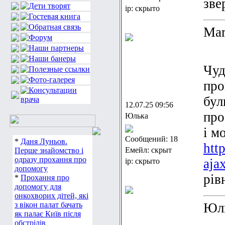
зве
ip: скрыто
Mar
Чуд
про
бул
12.07.25 09:56
про
Юлька
і м
Сообщений: 18
*
Даня Луньов.
htt
Емейл: скрыт
Перше знайомство і
одразу прохання про
aja
ip: скрыто
допомогу
рів
*
Прохання про
допомогу для
онкохворих дітей, які
з вікон палат бачать
Юл
як палає Київ після
обстрілів