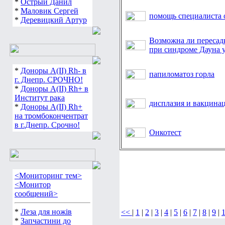
*
Острый Данил
*
Маловик Сергей
помощь специалиста 
*
Деревицкий Артур
Возможна ли пересадк
при синдроме Дауна 
*
Доноры А(ІІ) Rh- в
папиломатоз горла
г. Днепр. СРОЧНО!
*
Доноры А(ІІ) Rh+ в
Институт рака
дисплазия и вакцина
*
Доноры А(ІІ) Rh+
на тромбокончентрат
в г.Днепр. Срочно!
Онкотест
<Мониторинг тем>
<Монитор
сообщений>
*
Леза для ножів
<<
|
1
|
2
|
3
|
4
|
5
|
6
|
7
|
8
|
9
|
*
Запчастини до