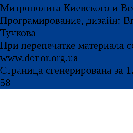
Митрополита Киевского и Вс
Програмирование, дизайн: Br
Тучкова
При перепечатке материала с
www.donor.org.ua
Страница сгенерирована за 1.
58