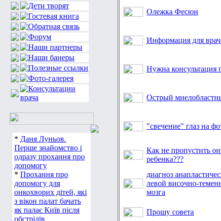
Олежка Фесюн
Информация для врач
Нужна консультация 
Острый миелобластн
"свечение" глаз на фо
*
Даня Луньов.
Перше знайомство і
Как не пропустить он
одразу прохання про
ребенка???
допомогу
*
Прохання про
диагноз анапластичес
допомогу для
левой височно-темен
онкохворих дітей, які
мозга
з вікон палат бачать
як палає Київ після
Прошу совета
обстрілів