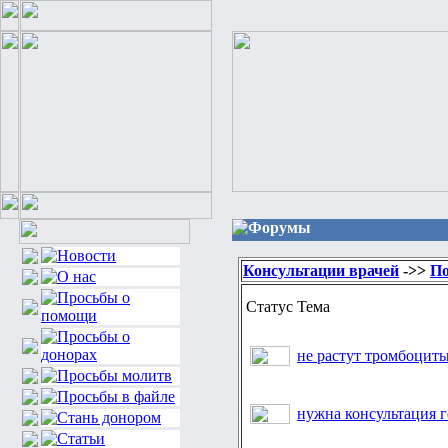
Форумы
Консультации врачей
->>
По
Статус
Тема
не растут тромбоциты
нужна консультация 