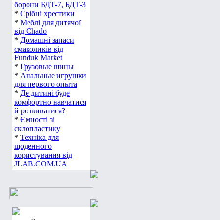
борони БДТ-7, БДТ-3
*
Срібні хрестики
*
Меблі для дитячої
від Chado
*
Домашні запаси
смаколиків від
Funduk Market
*
Грузовые шины
*
Анальные игрушки
для первого опыта
*
Де дитині буде
комфортно навчатися
й розвиватися?
*
Ємності зі
склопластику
*
Техніка для
щоденного
користування від
JLAB.COM.UA