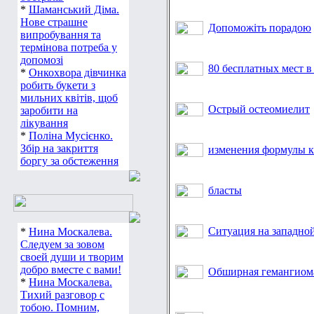
*
Шаманський Діма.
Нове страшне
Допоможіть порадою
випробування та
термінова потреба у
допомозі
80 бесплатных мест 
*
Онкохвора дівчинка
робить букети з
мильних квітів, щоб
Острый остеомиелит
заробити на
лікування
*
Поліна Мусієнко.
Збір на закриття
изменения формулы к
боргу за обстеження
бласты
Ситуация на западной
*
Нина Москалева.
Следуем за зовом
своей души и творим
добро вместе с вами!
Обширная гемангиом
*
Нина Москалева.
Тихий разговор с
тобою. Помним,