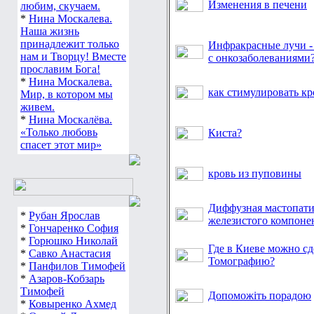
Изменения в печени
любим, скучаем.
*
Нина Москалева.
Наша жизнь
принадлежит только
Инфракрасные лучи -
нам и Творцу! Вместе
с онкозаболеваниями
прославим Бога!
*
Нина Москалева.
как стимулировать к
Мир, в котором мы
живем.
*
Нина Москалёва.
«Только любовь
Киста?
спасет этот мир»
кровь из пуповины
Диффузная мастопати
*
Рубан Ярослав
железистого компоне
*
Гончаренко София
*
Горюшко Николай
Где в Киеве можно с
*
Савко Анастасия
Томографию?
*
Панфилов Тимофей
*
Азаров-Кобзарь
Тимофей
Допоможіть порадою
*
Ковыренко Ахмед