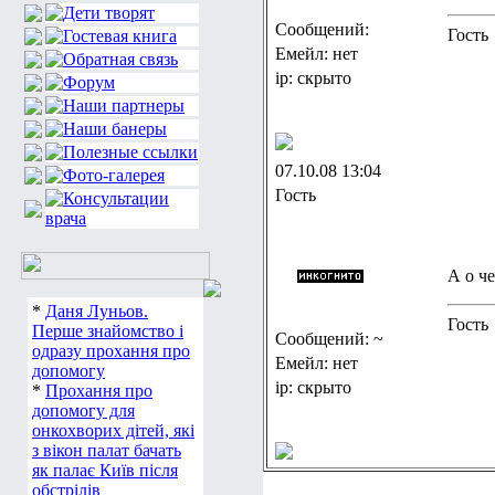
Сообщений:
Гость
Емейл: нет
ip: скрыто
07.10.08 13:04
Гость
А о ч
*
Даня Луньов.
Гость
Перше знайомство і
Сообщений: ~
одразу прохання про
Емейл: нет
допомогу
ip: скрыто
*
Прохання про
допомогу для
онкохворих дітей, які
з вікон палат бачать
як палає Київ після
обстрілів