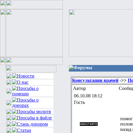
Форумы
Консультации врачей
->>
По
Автор
Сообщ
06.10.08 18:12
Гость
помоги
полов
назад