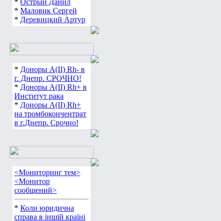
*
Острый Данил
*
Маловик Сергей
*
Деревицкий Артур
*
Доноры А(ІІ) Rh- в
г. Днепр. СРОЧНО!
*
Доноры А(ІІ) Rh+ в
Институт рака
*
Доноры А(ІІ) Rh+
на тромбокончентрат
в г.Днепр. Срочно!
<Мониторинг тем>
<Монитор
сообщений>
*
Коли юридична
справа в іншій країні