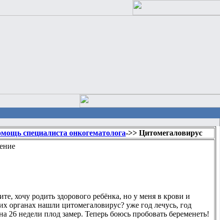
мощь специалиста онкогематолога
->> Цитомегаловирус
ение
те, хочу родить здорового ребёнка, но у меня в крови и
их органах нашли цитомегаловирус? уже год лечусь, год
 на 26 недели плод замер. Теперь боюсь пробовать беременеть!