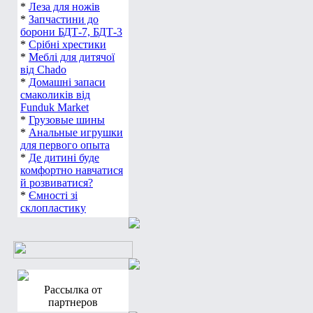
*
Леза для ножів
*
Запчастини до
борони БДТ-7, БДТ-3
*
Срібні хрестики
*
Меблі для дитячої
від Chado
*
Домашні запаси
смаколиків від
Funduk Market
*
Грузовые шины
*
Анальные игрушки
для первого опыта
*
Де дитині буде
комфортно навчатися
й розвиватися?
*
Ємності зі
склопластику
Рассылка от
партнеров