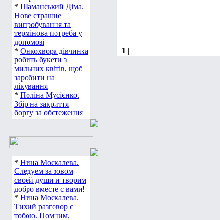
*
Шаманський Діма.
Нове страшне
випробування та
термінова потреба у
допомозі
|
1
|
*
Онкохвора дівчинка
робить букети з
мильних квітів, щоб
заробити на
лікування
*
Поліна Мусієнко.
Збір на закриття
боргу за обстеження
*
Нина Москалева.
Следуем за зовом
своей души и творим
добро вместе с вами!
*
Нина Москалева.
Тихий разговор с
тобою. Помним,