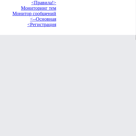
<Правила!>
Мониторинг тем
Монитор сообщений
<--Основная
<Регистрация