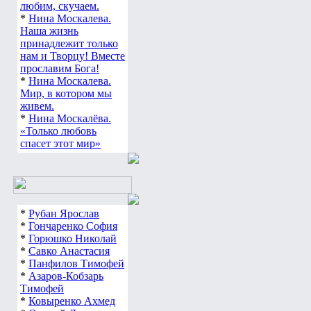
любим, скучаем.
*
Нина Москалева.
Наша жизнь
принадлежит только
нам и Творцу! Вместе
прославим Бога!
*
Нина Москалева.
Мир, в котором мы
живем.
*
Нина Москалёва.
«Только любовь
спасет этот мир»
*
Рубан Ярослав
*
Гончаренко София
*
Горюшко Николай
*
Савко Анастасия
*
Панфилов Тимофей
*
Азаров-Кобзарь
Тимофей
*
Ковыренко Ахмед