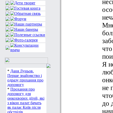
нес
осо
неч
Мне
бол
заб
что
пои
Я н
люб
*
Даня Луньов.
Перше знайомство і
онк
одразу прохання про
допомогу
не 
*
Прохання про
допомогу для
что
онкохворих дітей, які
до 
з вікон палат бачать
як палає Київ після
нач
обстрілів