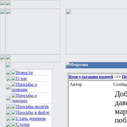
Форумы
Консультации врачей
->>
По
Автор
Сообщ
Доб
дав
мар
поб