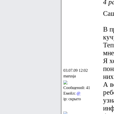
4 р
Саш
В п
куч
Теп
мне
Я х
пон
03.07.09 12:02
них
marusja
А в
Сообщений: 41
реб
Емейл:
@
узн
ip: скрыто
инф