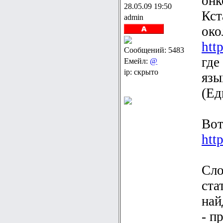
онк
28.05.09 19:50
Кст
admin
око
htt
Сообщений: 5483
где
Емейл:
@
ip: скрыто
язы
(Ед
Вот
htt
Сло
ста
най
- п