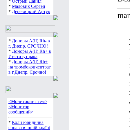
*
Острый Данил
*
Маловик Сергей
*
Деревицкий Артур
mar
*
Доноры А(ІІ) Rh- в
г. Днепр. СРОЧНО!
*
Доноры А(ІІ) Rh+ в
Институт рака
*
Доноры А(ІІ) Rh+
на тромбокончентрат
в г.Днепр. Срочно!
<Мониторинг тем>
<Монитор
сообщений>
*
Коли юридична
справа в іншій країні