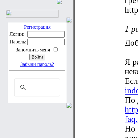
гре
http
Регистрация
1 р
Логин:
Доб
Пароль:
Запомнить меня
Я р
Забыли пароль?
нек
Есл
ind
По 
htt
faq
Но 