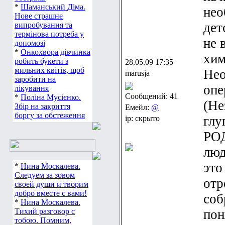
*
Шаманський Діма.
нео
Нове страшне
дет
випробування та
термінова потреба у
не 
допомозі
*
Онкохвора дівчинка
хим
робить букети з
28.05.09 17:35
мильних квітів, щоб
Нео
marusja
заробити на
опе
лікування
Сообщений: 41
*
Поліна Мусієнко.
(Не
Збір на закриття
Емейл:
@
боргу за обстеження
глу
ip: скрыто
РОД
люд
это
*
Нина Москалева.
Следуем за зовом
отр
своей души и творим
добро вместе с вами!
соб
*
Нина Москалева.
Тихий разговор с
пон
тобою. Помним,