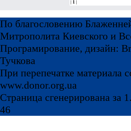
|
1
|
По благословению Блаженне
Митрополита Киевского и Вс
Програмирование, дизайн: Br
Тучкова
При перепечатке материала с
www.donor.org.ua
Страница сгенерирована за 1.
46