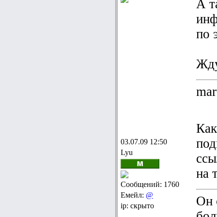
А т
инф
по 
Жду
mar
Как
под
03.07.09 12:50
Lyu
ссы
на 
Сообщений: 1760
Емейл:
@
Он 
ip: скрыто
бол