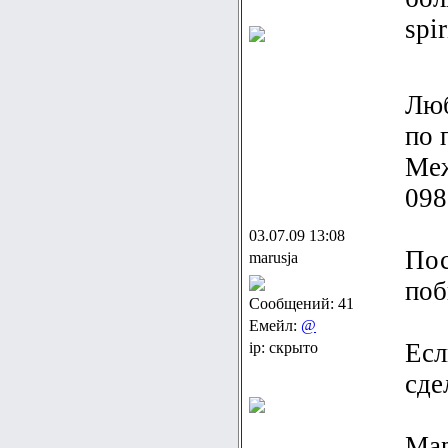
spi
Люб
по 
Меж
098
03.07.09 13:08
Пос
marusja
поб
Сообщений: 41
Емейл:
@
Есл
ip: скрыто
сде
Ма