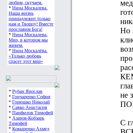
мед
любим, скучаем.
*
Нина Москалева.
гот
Наша жизнь
принадлежит только
ник
нам и Творцу! Вместе
Но 
прославим Бога!
*
Нина Москалева.
кли
Мир, в котором мы
живем.
воз
*
Нина Москалёва.
«Только любовь
про
спасет этот мир»
рас
КЕ
гла
*
Рубан Ярослав
не
*
Гончаренко София
*
Горюшко Николай
ПО
*
Савко Анастасия
*
Панфилов Тимофей
*
Азаров-Кобзарь
С г
Тимофей
*
Ковыренко Ахмед
ВС