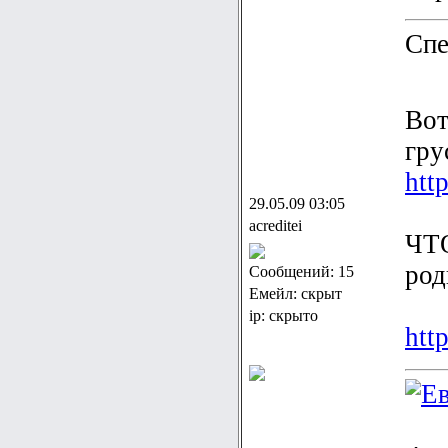
Спе
Вот
гру
htt
29.05.09 03:05
acreditei
ЧТ
род
Сообщений: 15
Емейл: скрыт
ip: скрыто
htt