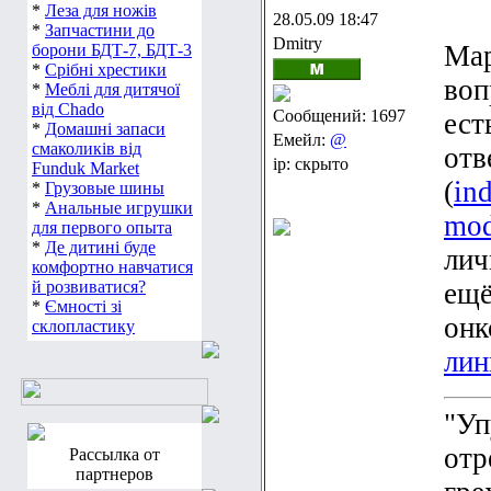
*
Леза для ножів
28.05.09 18:47
*
Запчастини до
Dmitry
Мар
борони БДТ-7, БДТ-3
*
Срібні хрестики
воп
*
Меблі для дитячої
від Chado
Сообщений: 1697
ест
*
Домашні запаси
Емейл:
@
смаколиків від
отв
ip: скрыто
Funduk Market
(
in
*
Грузовые шины
*
Анальные игрушки
mod
для первого опыта
*
Де дитині буде
лич
комфортно навчатися
й розвиватися?
ещё
*
Ємності зі
онк
склопластику
лин
"Уп
отр
Рассылка от
партнеров