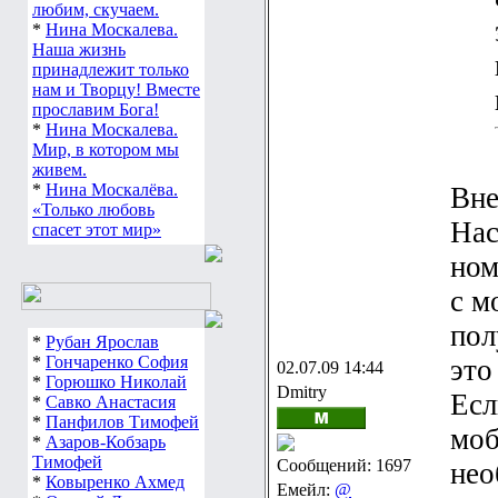
любим, скучаем.
*
Нина Москалева.
Наша жизнь
принадлежит только
нам и Творцу! Вместе
прославим Бога!
*
Нина Москалева.
Мир, в котором мы
живем.
*
Нина Москалёва.
Вне
«Только любовь
Нас
спасет этот мир»
ном
с м
пол
*
Рубан Ярослав
*
Гончаренко София
это
02.07.09 14:44
*
Горюшко Николай
Dmitry
Есл
*
Савко Анастасия
*
Панфилов Тимофей
моб
*
Азаров-Кобзарь
Тимофей
Сообщений: 1697
нео
*
Ковыренко Ахмед
Емейл:
@