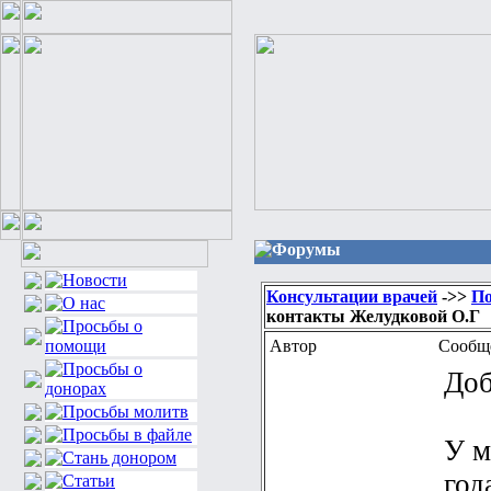
Форумы
Консультации врачей
->>
По
контакты Желудковой О.Г
Автор
Сообщ
Доб
У м
год