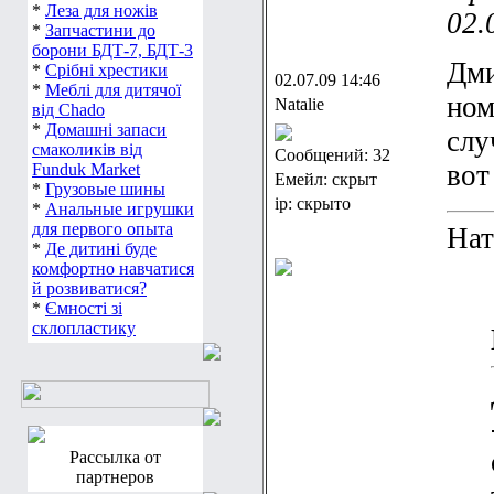
*
Леза для ножів
02.
*
Запчастини до
борони БДТ-7, БДТ-3
Дми
*
Срібні хрестики
02.07.09 14:46
*
Меблі для дитячої
ном
Natalie
від Chado
*
Домашні запаси
слу
смаколиків від
Сообщений: 32
вот
Funduk Market
Емейл: скрыт
*
Грузовые шины
ip: скрыто
*
Анальные игрушки
для первого опыта
Нат
*
Де дитині буде
комфортно навчатися
й розвиватися?
*
Ємності зі
склопластику
Рассылка от
партнеров