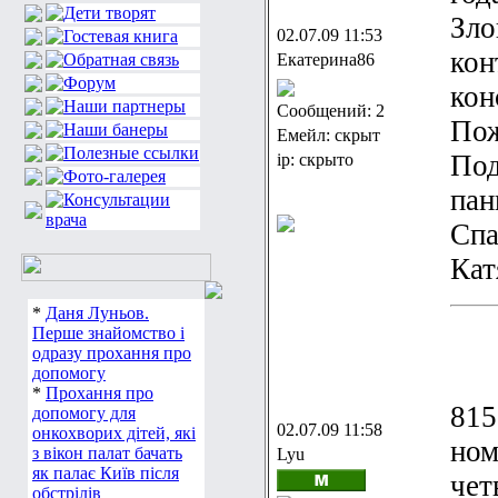
Зло
02.07.09 11:53
кон
Екатерина86
кон
Сообщений: 2
Пож
Емейл: скрыт
Под
ip: скрыто
пан
Спа
Кат
*
Даня Луньов.
Перше знайомство і
одразу прохання про
допомогу
*
Прохання про
815
допомогу для
02.07.09 11:58
онкохворих дітей, які
ном
з вікон палат бачать
Lyu
як палає Київ після
чет
обстрілів