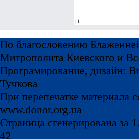
|
1
|
По благословению Блаженне
Митрополита Киевского и Вс
Програмирование, дизайн: Br
Тучкова
При перепечатке материала с
www.donor.org.ua
Страница сгенерирована за 1.
42