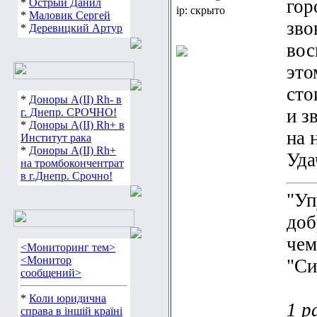
гор
*
Острый Данил
ip: скрыто
*
Маловик Сергей
зво
*
Деревицкий Артур
вос
это
сто
*
Доноры А(ІІ) Rh- в
и з
г. Днепр. СРОЧНО!
*
Доноры А(ІІ) Rh+ в
на 
Институт рака
*
Доноры А(ІІ) Rh+
Уда
на тромбокончентрат
в г.Днепр. Срочно!
"Уп
доб
чем
<Мониторинг тем>
<Монитор
"Сил
сообщений>
*
Коли юридична
1 р
справа в іншій країні