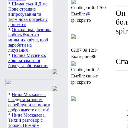
*
Шаманський Діма.
Сообщений: 1760
Нове страшне
Он 
Емейл:
@
випробування та
термінова потреба у
ip: скрыто
бол
допомозі
spi
*
Онкохвора дівчинка
робить букети з
мильних квітів, щоб
заробити на
лікування
02.07.09 12:14
*
Поліна Мусієнко.
Екатерина86
Cпа
Збір на закриття
боргу за обстеження
Сообщений: 2
Емейл: скрыт
ip: скрыто
*
Нина Москалева.
Следуем за зовом
своей души и творим
добро вместе с вами!
*
Нина Москалева.
Тихий разговор с
тобою. Помним,