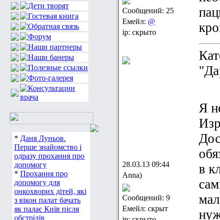
пац
Сообщений: 25
Емейл:
@
кро
ip: скрыто
Кат
"Да
Я н
Изр
Дос
*
Даня Луньов.
Перше знайомство і
обя
одразу прохання про
28.03.13 09:44
допомогу
в к
*
Прохання про
Anna)
сам
допомогу для
онкохворих дітей, які
мал
Сообщений: 9
з вікон палат бачать
Емейл: скрыт
як палає Київ після
нуж
обстрілів
ip: скрыто