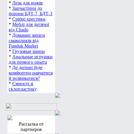
*
Леза для ножів
*
Запчастини до
борони БДТ-7, БДТ-3
*
Срібні хрестики
*
Меблі для дитячої
від Chado
*
Домашні запаси
смаколиків від
Funduk Market
*
Грузовые шины
*
Анальные игрушки
для первого опыта
*
Де дитині буде
комфортно навчатися
й розвиватися?
*
Ємності зі
склопластику
Рассылка от
партнеров