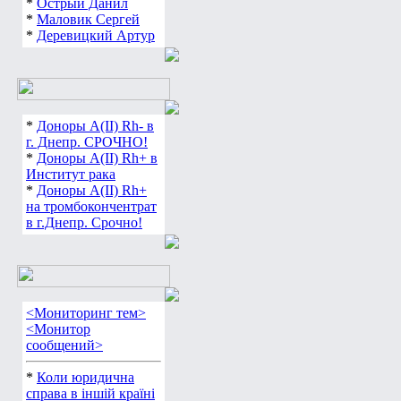
*
Острый Данил
*
Маловик Сергей
*
Деревицкий Артур
*
Доноры А(ІІ) Rh- в
г. Днепр. СРОЧНО!
*
Доноры А(ІІ) Rh+ в
Институт рака
*
Доноры А(ІІ) Rh+
на тромбокончентрат
в г.Днепр. Срочно!
<Мониторинг тем>
<Монитор
сообщений>
*
Коли юридична
справа в іншій країні