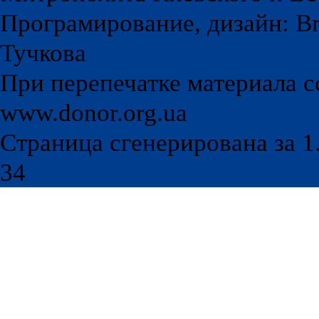
Програмирование, дизайн: Br
Тучкова
При перепечатке материала с
www.donor.org.ua
Страница сгенерирована за 1.
34