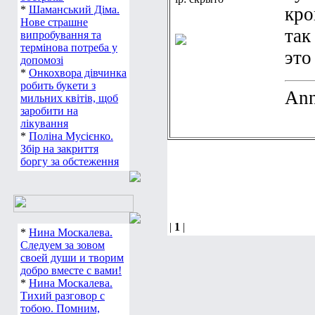
*
Шаманський Діма.
кро
Нове страшне
так
випробування та
термінова потреба у
это
допомозі
*
Онкохвора дівчинка
робить букети з
An
мильних квітів, щоб
заробити на
лікування
*
Поліна Мусієнко.
Збір на закриття
боргу за обстеження
|
1
|
*
Нина Москалева.
Следуем за зовом
своей души и творим
добро вместе с вами!
*
Нина Москалева.
Тихий разговор с
тобою. Помним,