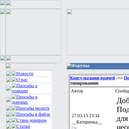
Форумы
Консультации врачей
->>
По
типированию
Автор
Сообщ
Доб
Под
27.03.13 23:34
для
__Катеринка__
нео