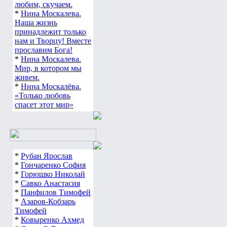
любим, скучаем.
*
Нина Москалева.
Наша жизнь
принадлежит только
нам и Творцу! Вместе
прославим Бога!
*
Нина Москалева.
Мир, в котором мы
живем.
*
Нина Москалёва.
«Только любовь
спасет этот мир»
*
Рубан Ярослав
*
Гончаренко София
*
Горюшко Николай
*
Савко Анастасия
*
Панфилов Тимофей
*
Азаров-Кобзарь
Тимофей
*
Ковыренко Ахмед