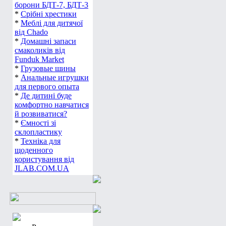
борони БДТ-7, БДТ-3
*
Срібні хрестики
*
Меблі для дитячої
від Chado
*
Домашні запаси
смаколиків від
Funduk Market
*
Грузовые шины
*
Анальные игрушки
для первого опыта
*
Де дитині буде
комфортно навчатися
й розвиватися?
*
Ємності зі
склопластику
*
Техніка для
щоденного
користування від
JLAB.COM.UA