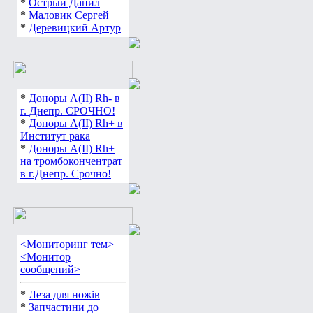
*
Острый Данил
*
Маловик Сергей
*
Деревицкий Артур
*
Доноры А(ІІ) Rh- в
г. Днепр. СРОЧНО!
*
Доноры А(ІІ) Rh+ в
Институт рака
*
Доноры А(ІІ) Rh+
на тромбокончентрат
в г.Днепр. Срочно!
<Мониторинг тем>
<Монитор
сообщений>
*
Леза для ножів
*
Запчастини до