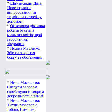
*
Шаманський Діма.
Нове страшне
випробування та
термінова потреба у
допомозі
*
Онкохвора дівчинка
робить букети з
мильних квітів, щоб
заробити на
лікування
*
Поліна Мусієнко.
Збір на закриття
боргу за обстеження
*
Нина Москалева.
Следуем за зовом
своей души и творим
добро вместе с вами!
*
Нина Москалева.
Тихий разговор с
тобою. Помним,