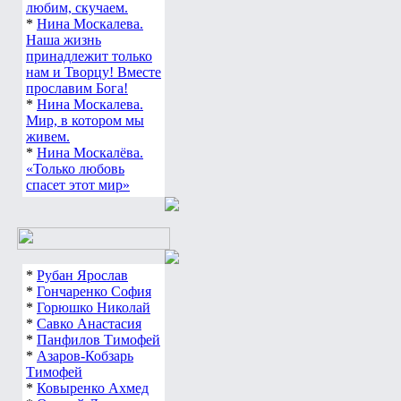
любим, скучаем.
*
Нина Москалева.
Наша жизнь
принадлежит только
нам и Творцу! Вместе
прославим Бога!
*
Нина Москалева.
Мир, в котором мы
живем.
*
Нина Москалёва.
«Только любовь
спасет этот мир»
*
Рубан Ярослав
*
Гончаренко София
*
Горюшко Николай
*
Савко Анастасия
*
Панфилов Тимофей
*
Азаров-Кобзарь
Тимофей
*
Ковыренко Ахмед