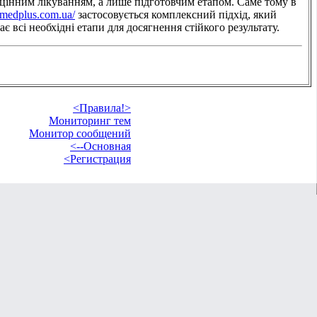
цінним лікуванням, а лише підготовчим етапом. Саме тому в
//medplus.com.ua/
застосовується комплексний підхід, який
є всі необхідні етапи для досягнення стійкого результату.
<Правила!>
Мониторинг тем
Монитор сообщений
<--Основная
<Регистрация