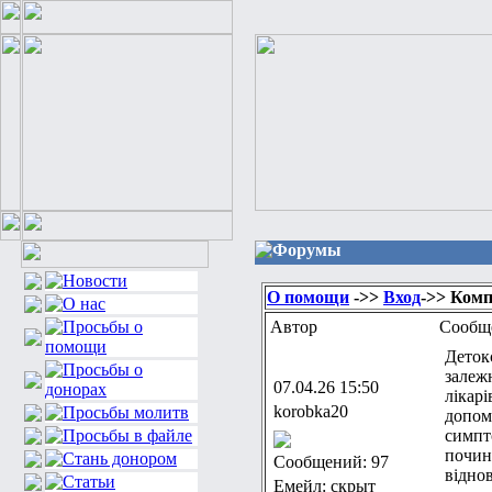
Форумы
О помощи
->>
Вход
->> Комп
Автор
Сообщ
Детокс
залежн
07.04.26 15:50
лікар
korobka20
допом
симпто
почин
Сообщений: 97
віднов
Емейл: скрыт