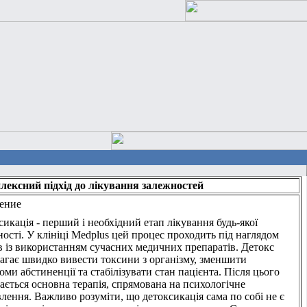
лексний підхід до лікування залежностей
ение
икація - перший і необхідний етап лікування будь-якої
ості. У клініці Medplus цей процес проходить під наглядом
ів із використанням сучасних медичних препаратів. Детокс
агає швидко вивести токсини з організму, зменшити
ми абстиненції та стабілізувати стан пацієнта. Після цього
ається основна терапія, спрямована на психологічне
лення. Важливо розуміти, що детоксикація сама по собі не є