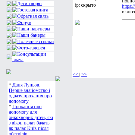
повно
ip: скрыто
https:
включа
<<
|
>>
*
Даня Луньов.
Перше знайомство і
одразу прохання про
допомогу
*
Прохання про
допомогу для
онкохворих дітей, які
з вікон палат бачать
як палає Київ після
обстрілів