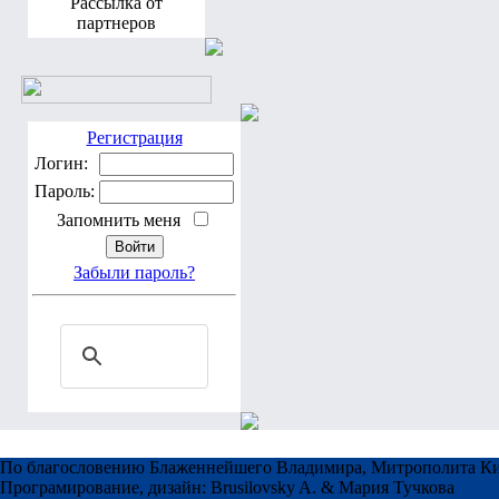
Рассылка от
партнеров
Регистрация
Логин:
Пароль:
Запомнить меня
Забыли пароль?
По благословению Блаженнейшего Владимира, Митрополита Ки
Програмирование, дизайн: Brusilovsky A. & Мария Тучкова