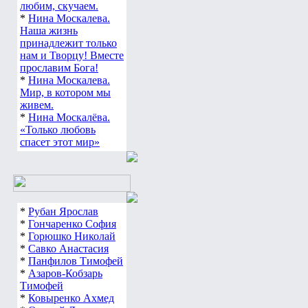
любим, скучаем.
*
Нина Москалева.
Наша жизнь
принадлежит только
нам и Творцу! Вместе
прославим Бога!
*
Нина Москалева.
Мир, в котором мы
живем.
*
Нина Москалёва.
«Только любовь
спасет этот мир»
*
Рубан Ярослав
*
Гончаренко София
*
Горюшко Николай
*
Савко Анастасия
*
Панфилов Тимофей
*
Азаров-Кобзарь
Тимофей
*
Ковыренко Ахмед