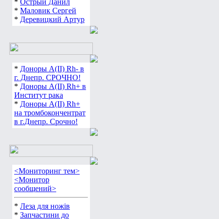
*
Острый Данил
*
Маловик Сергей
*
Деревицкий Артур
*
Доноры А(ІІ) Rh- в
г. Днепр. СРОЧНО!
*
Доноры А(ІІ) Rh+ в
Институт рака
*
Доноры А(ІІ) Rh+
на тромбокончентрат
в г.Днепр. Срочно!
<Мониторинг тем>
<Монитор
сообщений>
*
Леза для ножів
*
Запчастини до