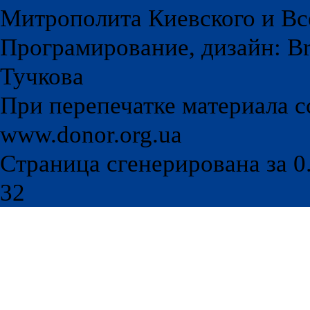
Митрополита Киевского и Вс
Програмирование, дизайн: Br
Тучкова
При перепечатке материала с
www.donor.org.ua
Страница сгенерирована за 0.
32