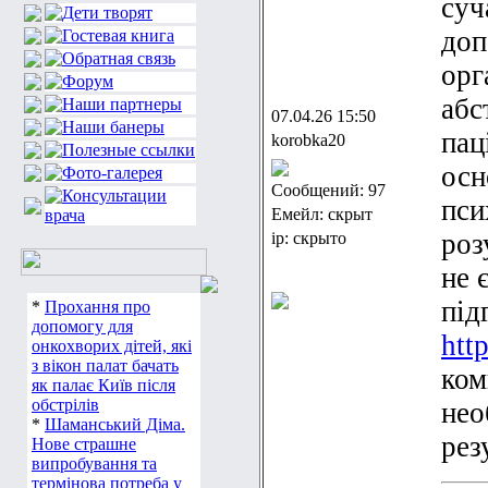
суч
доп
орг
абс
07.04.26 15:50
пац
korobka20
осн
Сообщений: 97
пси
Емейл: скрыт
роз
ip: скрыто
не 
під
*
Прохання про
допомогу для
htt
онкохворих дітей, які
з вікон палат бачать
ком
як палає Київ після
обстрілів
нео
*
Шаманський Діма.
рез
Нове страшне
випробування та
термінова потреба у