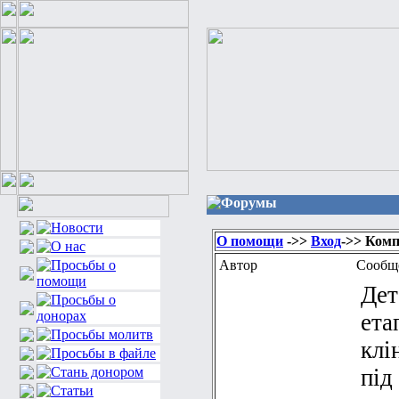
Форумы
О помощи
->>
Вход
->> Комп
Автор
Сообщ
Дет
ета
клі
під