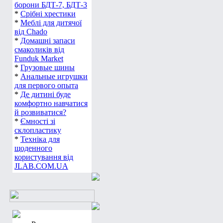
борони БДТ-7, БДТ-3
*
Срібні хрестики
*
Меблі для дитячої
від Chado
*
Домашні запаси
смаколиків від
Funduk Market
*
Грузовые шины
*
Анальные игрушки
для первого опыта
*
Де дитині буде
комфортно навчатися
й розвиватися?
*
Ємності зі
склопластику
*
Техніка для
щоденного
користування від
JLAB.COM.UA