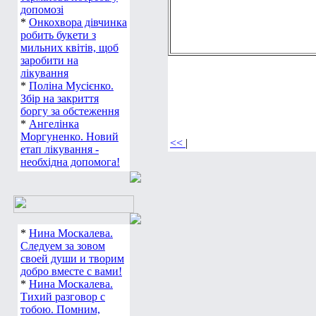
допомозі
*
Онкохвора дівчинка
робить букети з
мильних квітів, щоб
заробити на
лікування
*
Поліна Мусієнко.
Збір на закриття
боргу за обстеження
*
Ангелінка
Моргуненко. Новий
<<
|
етап лікування -
необхідна допомога!
*
Нина Москалева.
Следуем за зовом
своей души и творим
добро вместе с вами!
*
Нина Москалева.
Тихий разговор с
тобою. Помним,