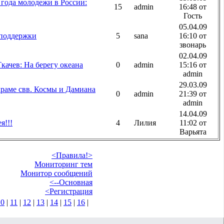
 года молодежи в России:
15
admin
16:48 от
Гость
05.04.09
поддержки
5
sana
16:10 от
звонарь
02.04.09
ачев: На берегу океана
0
admin
15:16 от
admin
29.03.09
храме свв. Космы и Дамиана
0
admin
21:39 от
admin
14.04.09
я!!!
4
Лилия
11:02 от
Варьята
<Правила!>
Мониторинг тем
Монитор сообщений
<--Основная
<Регистрация
10
|
11
|
12
|
13
|
14
|
15
|
16
|