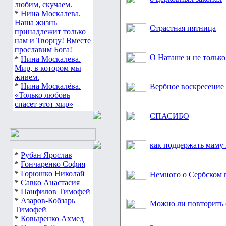
любим, скучаем.
*
Нина Москалева.
Наша жизнь
Страстная пятница
принадлежит только
нам и Творцу! Вместе
прославим Бога!
О Наташе и не только .
*
Нина Москалева.
Мир, в котором мы
живем.
*
Нина Москалёва.
Вербное воскресение
«Только любовь
спасет этот мир»
СПАСИБО
как поддержать маму 
*
Рубан Ярослав
*
Гончаренко София
*
Горюшко Николай
Немного о Сербском 
*
Савко Анастасия
*
Панфилов Тимофей
*
Азаров-Кобзарь
Можно ли повторить 
Тимофей
*
Ковыренко Ахмед