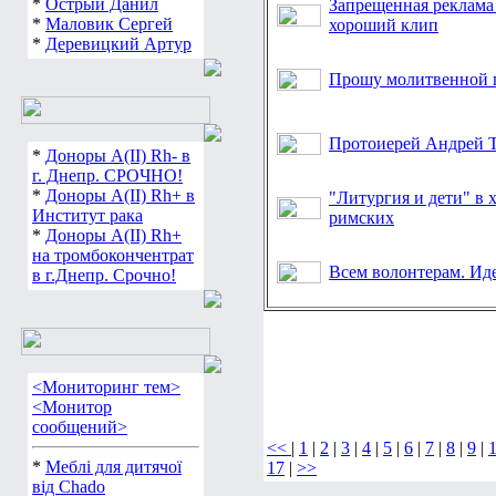
*
Острый Данил
Запрещенная реклама
*
Маловик Сергей
хороший клип
*
Деревицкий Артур
Прошу молитвенной 
Протоиерей Андрей Тк
*
Доноры А(ІІ) Rh- в
г. Днепр. СРОЧНО!
*
Доноры А(ІІ) Rh+ в
"Литургия и дети" в 
Институт рака
римских
*
Доноры А(ІІ) Rh+
на тромбокончентрат
Всем волонтерам. Иде
в г.Днепр. Срочно!
<Мониторинг тем>
<Монитор
сообщений>
<<
|
1
|
2
|
3
|
4
|
5
|
6
|
7
|
8
|
9
|
*
Меблі для дитячої
17
|
>>
від Chado