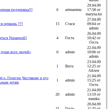
29.04.09
енная поддержка!!!
6
artmammu
17:58 от
maryna.kn
27.04.09
ся церковь ???
15
Стася
09:04 от
admin
26.04.09
иться Украиной?
4
Гость
10:42 от
Гость
22.04.09
 души всех людей»
0
admin
10:06 от
admin
23.04.09
1
Вита
12:25 от
Айлен
21.04.09
б о. Георгии Чистякове и его
1
admin
15:25 от
ьным детям
Гость
21.04.09
20
admin
13:19 от
mamka
20.04.09
21
Гость
11:35 от