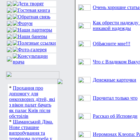
Очень хорошие стать
Как обрести надежду 
никакой надежды
ОбЬясните мне!!!
Что с Владиком Ваку
Денежные карточки
*
Прохання про
допомогу для
Прочитал только что
онкохворих дітей, які
з вікон палат бачать
як палає Київ після
обстрілів
Рассказ об Исповеди
*
Шаманський Діма.
Нове страшне
випробування та
Иеромонах Клеопа: Р
термінова потреба у