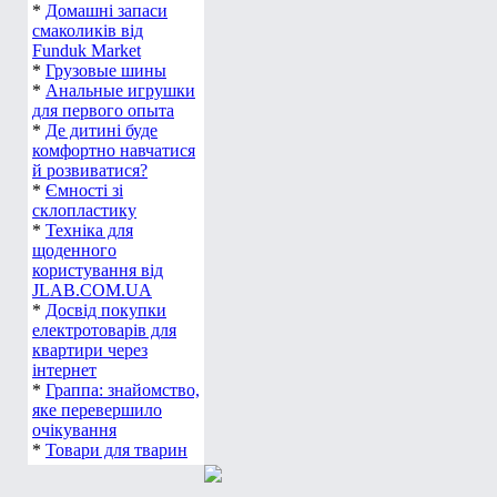
*
Домашні запаси
смаколиків від
Funduk Market
*
Грузовые шины
*
Анальные игрушки
для первого опыта
*
Де дитині буде
комфортно навчатися
й розвиватися?
*
Ємності зі
склопластику
*
Техніка для
щоденного
користування від
JLAB.COM.UA
*
Досвід покупки
електротоварів для
квартири через
інтернет
*
Граппа: знайомство,
яке перевершило
очікування
*
Товари для тварин