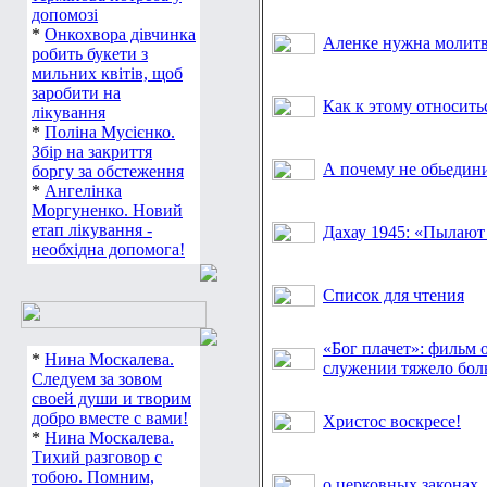
допомозі
*
Онкохвора дівчинка
Аленке нужна молитв
робить букети з
мильних квітів, щоб
заробити на
Как к этому относить
лікування
*
Поліна Мусієнко.
Збір на закриття
А почему не обьедин
боргу за обстеження
*
Ангелінка
Моргуненко. Новий
етап лікування -
Дахау 1945: «Пылают
необхідна допомога!
Список для чтения
«Бог плачет»: фильм о
*
Нина Москалева.
служении тяжело бол
Следуем за зовом
своей души и творим
добро вместе с вами!
Христос воскресе!
*
Нина Москалева.
Тихий разговор с
тобою. Помним,
о церковных законах