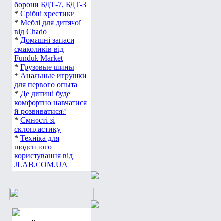
борони БДТ-7, БДТ-3
*
Срібні хрестики
*
Меблі для дитячої
від Chado
*
Домашні запаси
смаколиків від
Funduk Market
*
Грузовые шины
*
Анальные игрушки
для первого опыта
*
Де дитині буде
комфортно навчатися
й розвиватися?
*
Ємності зі
склопластику
*
Техніка для
щоденного
користування від
JLAB.COM.UA