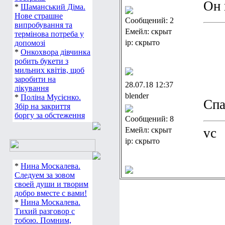
Он 
*
Шаманський Діма.
Нове страшне
Сообщений: 2
випробування та
Емейл: скрыт
термінова потреба у
ip: скрыто
допомозі
*
Онкохвора дівчинка
робить букети з
мильних квітів, щоб
заробити на
28.07.18 12:37
лікування
blender
*
Поліна Мусієнко.
Спа
Збір на закриття
боргу за обстеження
Сообщений: 8
Емейл: скрыт
vc
ip: скрыто
*
Нина Москалева.
Следуем за зовом
своей души и творим
добро вместе с вами!
*
Нина Москалева.
Тихий разговор с
тобою. Помним,