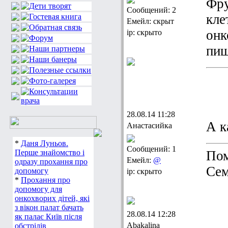
Фру
Сообщений: 2
кле
Емейл: скрыт
онк
ip: скрыто
пи
28.08.14 11:28
А к
Анастасийка
*
Даня Луньов.
Сообщений: 1
Перше знайомство і
Пом
Емейл:
@
одразу прохання про
Сем
допомогу
ip: скрыто
*
Прохання про
допомогу для
онкохворих дітей, які
з вікон палат бачать
28.08.14 12:28
як палає Київ після
Abakalina
обстрілів