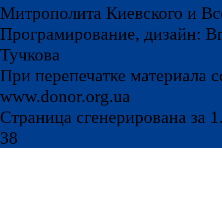
Митрополита Киевского и Вс
Програмирование, дизайн: Br
Тучкова
При перепечатке материала с
www.donor.org.ua
Страница сгенерирована за 1.
38