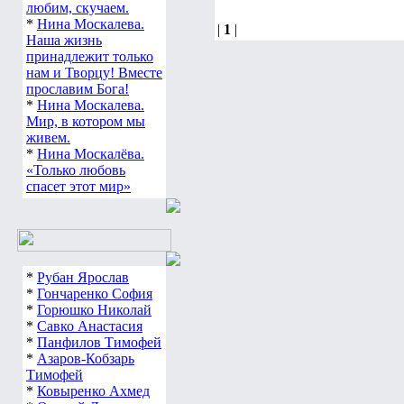
любим, скучаем.
*
Нина Москалева.
|
1
|
Наша жизнь
принадлежит только
нам и Творцу! Вместе
прославим Бога!
*
Нина Москалева.
Мир, в котором мы
живем.
*
Нина Москалёва.
«Только любовь
спасет этот мир»
*
Рубан Ярослав
*
Гончаренко София
*
Горюшко Николай
*
Савко Анастасия
*
Панфилов Тимофей
*
Азаров-Кобзарь
Тимофей
*
Ковыренко Ахмед