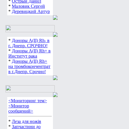
*
Острый Данил
*
Маловик Сергей
*
Деревицкий Артур
*
Доноры А(ІІ) Rh- в
г. Днепр. СРОЧНО!
*
Доноры А(ІІ) Rh+ в
Институт рака
*
Доноры А(ІІ) Rh+
на тромбокончентрат
в г.Днепр. Срочно!
<Мониторинг тем>
<Монитор
сообщений>
*
Леза для ножів
*
Запчастини до