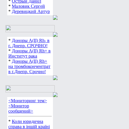
*
Острый Данил
*
Маловик Сергей
*
Деревицкий Артур
*
Доноры А(ІІ) Rh- в
г. Днепр. СРОЧНО!
*
Доноры А(ІІ) Rh+ в
Институт рака
*
Доноры А(ІІ) Rh+
на тромбокончентрат
в г.Днепр. Срочно!
<Мониторинг тем>
<Монитор
сообщений>
*
Коли юридична
справа в іншій країні