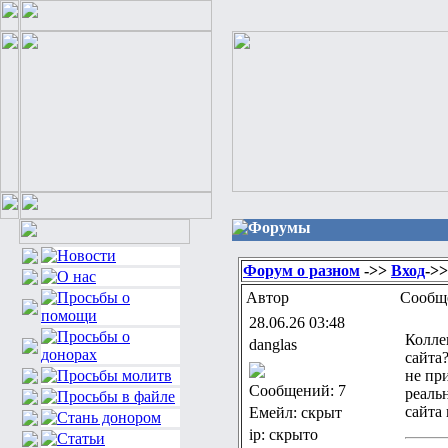
Форумы
Форум о разном
->>
Вход
->
Автор
Сообщ
28.06.26 03:48
Колле
danglas
сайта
не пр
Сообщений: 7
реаль
сайта
Емейл: скрыт
ip: скрыто