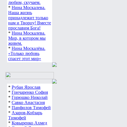
любим, скучаем.
*
Нина Москалева.
Наша жизнь
принадлежит только
нам и Творцу! Вместе
прославим Бога!
*
Нина Москалева.
Мир, в котором мы
живем.
*
Нина Москалёва.
«Только любовь
спасет этот мир»
*
Рубан Ярослав
*
Гончаренко София
*
Горюшко Николай
*
Савко Анастасия
*
Панфилов Тимофей
*
Азаров-Кобзарь
Тимофей
*
Ковыренко Ахмед