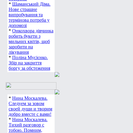
*
Шаманський Діма.
Нове страшне
випробування та
термінова потреба у
допомозі
*
Онкохвора дівчинка
робить букети з
мильних квітів, щоб
заробити на
лікування
*
Поліна Мусієнко.
Збір на закриття
боргу за обстеження
*
Нина Москалева.
Следуем за зовом
своей души и творим
добро вместе с вами!
*
Нина Москалева.
Тихий разговор с
тобою. Помним,