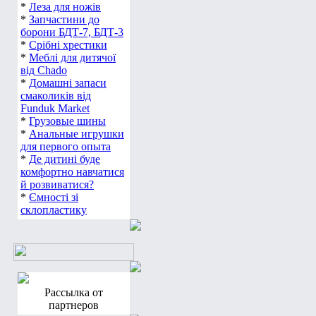
*
Леза для ножів
*
Запчастини до
борони БДТ-7, БДТ-3
*
Срібні хрестики
*
Меблі для дитячої
від Chado
*
Домашні запаси
смаколиків від
Funduk Market
*
Грузовые шины
*
Анальные игрушки
для первого опыта
*
Де дитині буде
комфортно навчатися
й розвиватися?
*
Ємності зі
склопластику
Рассылка от
партнеров