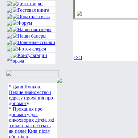
<<
|
*
Даня Луньов.
Перше знайомство і
одразу прохання про
допомогу
*
Прохання про
допомогу для
онкохворих дітей, які
з вікон палат бачать
як палає Київ після
обстрілів