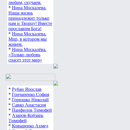
любим, скучаем.
*
Нина Москалева.
Наша жизнь
принадлежит только
нам и Творцу! Вместе
прославим Бога!
*
Нина Москалева.
Мир, в котором мы
живем.
*
Нина Москалёва.
«Только любовь
спасет этот мир»
*
Рубан Ярослав
*
Гончаренко София
*
Горюшко Николай
*
Савко Анастасия
*
Панфилов Тимофей
*
Азаров-Кобзарь
Тимофей
*
Ковыренко Ахмед