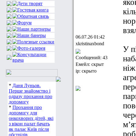
яко
кіл
нор
взя
06.07.26 01:42
xkristinaxbond
У п
наб
Сообщений: 43
Емейл: скрыт
ніж
ip: скрыто
агр
пер
*
Даня Луньов.
Перше знайомство і
пар
одразу прохання про
допомогу
пов
*
Прохання про
допомогу для
чер
онкохворих дітей, які
м’я
з вікон палат бачать
як палає Київ після
роб
обстрілів