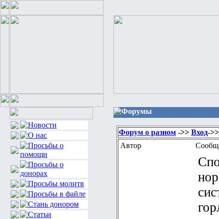
Форумы
Форум о разном
->>
Вход
->
Автор
Сообщ
Спо
нор
сис
гор