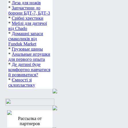
*
Леза для ножів
*
Запчастини до
борони БДТ-7, БДТ-3
*
Срібні хрестики
*
Меблі для дитячої
від Chado
*
Домашні запаси
смаколиків від
Funduk Market
*
Грузовые шины
*
Анальные игрушки
для первого опыта
*
Де дитині буде
комфортно навчатися
й розвиватися?
*
Ємності зі
склопластику
Рассылка от
партнеров