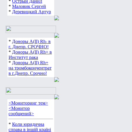
*
Острый Данил
*
Маловик Сергей
*
Деревицкий Артур
*
Доноры А(ІІ) Rh- в
г. Днепр. СРОЧНО!
*
Доноры А(ІІ) Rh+ в
Институт рака
*
Доноры А(ІІ) Rh+
на тромбокончентрат
в г.Днепр. Срочно!
<Мониторинг тем>
<Монитор
сообщений>
*
Коли юридична
справа в іншій країні