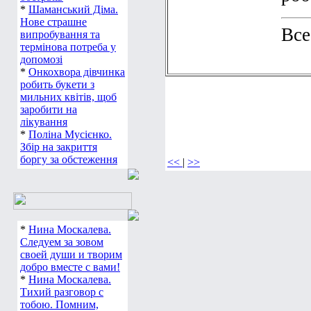
*
Шаманський Діма.
Нове страшне
Все
випробування та
термінова потреба у
допомозі
*
Онкохвора дівчинка
робить букети з
мильних квітів, щоб
заробити на
лікування
*
Поліна Мусієнко.
Збір на закриття
боргу за обстеження
<<
|
>>
*
Нина Москалева.
Следуем за зовом
своей души и творим
добро вместе с вами!
*
Нина Москалева.
Тихий разговор с
тобою. Помним,