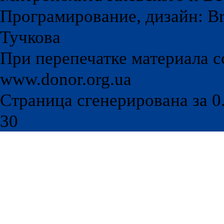
Програмирование, дизайн: Br
Тучкова
При перепечатке материала с
www.donor.org.ua
Страница сгенерирована за 0.
30