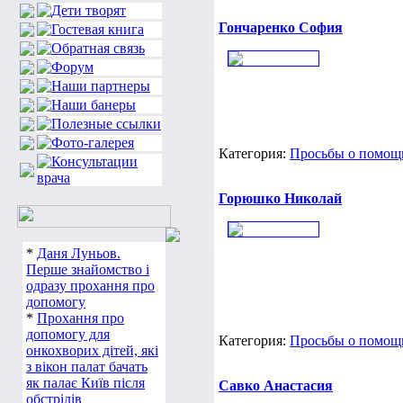
Гончаренко София
Категория:
Просьбы о помощи
Горюшко Николай
*
Даня Луньов.
Перше знайомство і
одразу прохання про
допомогу
*
Прохання про
допомогу для
Категория:
Просьбы о помощи
онкохворих дітей, які
з вікон палат бачать
як палає Київ після
Савко Анастасия
обстрілів