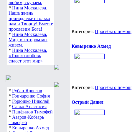
любим, скучаем.
*
Нина Москалева.
Наша жизнь
принадлежит только
нам и Творцу! Вместе
прославим Бога!
Категория:
Просьбы о помощи
*
Нина Москалева.
Мир, в котором мы
живем.
Ковыренко Ахмед
*
Нина Москалёва.
«Только любовь
спасет этот мир»
Категория:
Просьбы о помощи
*
Рубан Ярослав
*
Гончаренко София
*
Горюшко Николай
Острый Данил
*
Савко Анастасия
*
Панфилов Тимофей
*
Азаров-Кобзарь
Тимофей
*
Ковыренко Ахмед