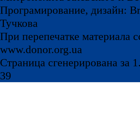
Програмирование, дизайн: Br
Тучкова
При перепечатке материала с
www.donor.org.ua
Страница сгенерирована за 1.
39