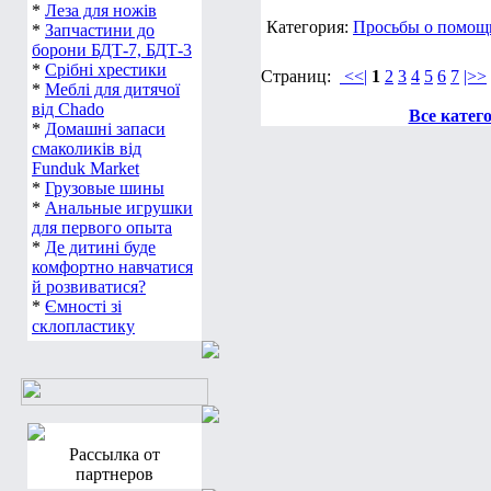
*
Леза для ножів
Категория:
Просьбы о помощи
*
Запчастини до
борони БДТ-7, БДТ-3
*
Срібні хрестики
Страниц:
<<|
1
2
3
4
5
6
7
|>>
*
Меблі для дитячої
від Chado
Все катег
*
Домашні запаси
смаколиків від
Funduk Market
*
Грузовые шины
*
Анальные игрушки
для первого опыта
*
Де дитині буде
комфортно навчатися
й розвиватися?
*
Ємності зі
склопластику
Рассылка от
партнеров