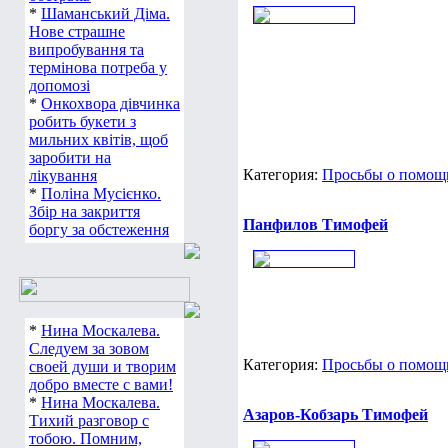
*
Шаманський Діма.
Нове страшне
випробування та
термінова потреба у
допомозі
*
Онкохвора дівчинка
робить букети з
мильних квітів, щоб
заробити на
Категория:
Просьбы о помощи,
лікування
*
Поліна Мусієнко.
Збір на закриття
Панфилов Тимофей
боргу за обстеження
*
Нина Москалева.
Следуем за зовом
Категория:
Просьбы о помощи
своей души и творим
добро вместе с вами!
*
Нина Москалева.
Азаров-Кобзарь Тимофей
Тихий разговор с
тобою. Помним,