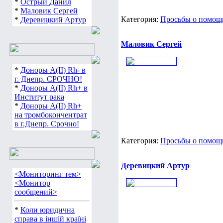
*
Острый Данил
*
Маловик Сергей
Категория:
Просьбы о помощи
*
Деревицкий Артур
Маловик Сергей
*
Доноры А(ІІ) Rh- в
г. Днепр. СРОЧНО!
*
Доноры А(ІІ) Rh+ в
Институт рака
*
Доноры А(ІІ) Rh+
на тромбокончентрат
в г.Днепр. Срочно!
Категория:
Просьбы о помощи,
Деревицкий Артур
<Мониторинг тем>
<Монитор
сообщений>
*
Коли юридична
справа в іншій країні