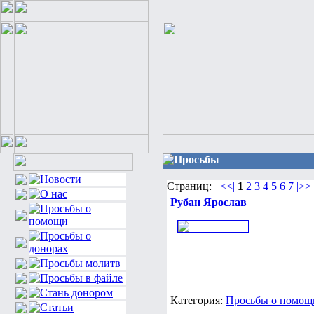
Просьбы
Страниц:
<<|
1
2
3
4
5
6
7
|>>
Рубан Ярослав
Категория:
Просьбы о помощи