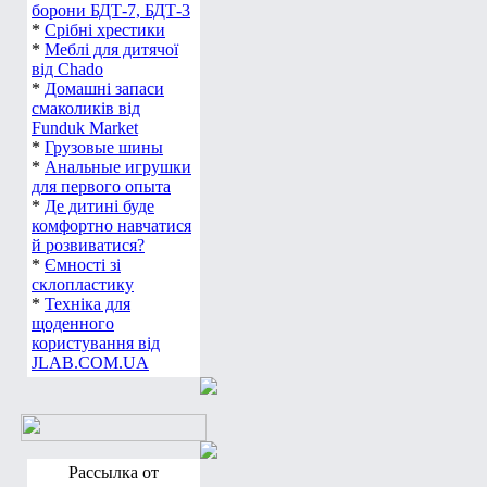
борони БДТ-7, БДТ-3
*
Срібні хрестики
*
Меблі для дитячої
від Chado
*
Домашні запаси
смаколиків від
Funduk Market
*
Грузовые шины
*
Анальные игрушки
для первого опыта
*
Де дитині буде
комфортно навчатися
й розвиватися?
*
Ємності зі
склопластику
*
Техніка для
щоденного
користування від
JLAB.COM.UA
Рассылка от