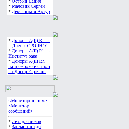
*
Острый Данил
*
Маловик Сергей
*
Деревицкий Артур
*
Доноры А(ІІ) Rh- в
г. Днепр. СРОЧНО!
*
Доноры А(ІІ) Rh+ в
Институт рака
*
Доноры А(ІІ) Rh+
на тромбокончентрат
в г.Днепр. Срочно!
<Мониторинг тем>
<Монитор
сообщений>
*
Леза для ножів
*
Запчастини до