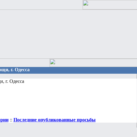
щи, г. Одесса
, г. Одесса
ории
::
Последние опубликованные просьбы