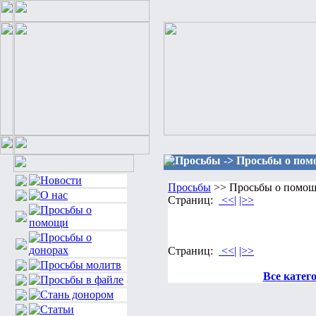
Просьбы -> Просьбы о помо
Просьбы
>> Просьбы о помощи
Страниц:
<<|
|>>
Страниц:
<<|
|>>
Все катег