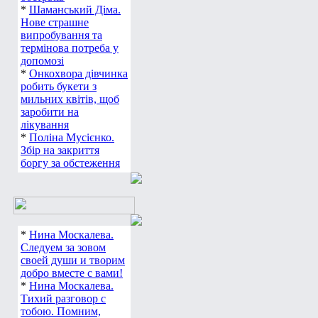
*
Шаманський Діма.
Нове страшне
випробування та
термінова потреба у
допомозі
*
Онкохвора дівчинка
робить букети з
мильних квітів, щоб
заробити на
лікування
*
Поліна Мусієнко.
Збір на закриття
боргу за обстеження
*
Нина Москалева.
Следуем за зовом
своей души и творим
добро вместе с вами!
*
Нина Москалева.
Тихий разговор с
тобою. Помним,