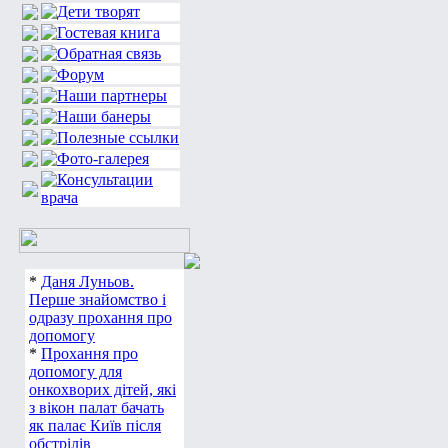
*
Даня Луньов.
Перше знайомство і
одразу прохання про
допомогу
*
Прохання про
допомогу для
онкохворих дітей, які
з вікон палат бачать
як палає Київ після
обстрілів