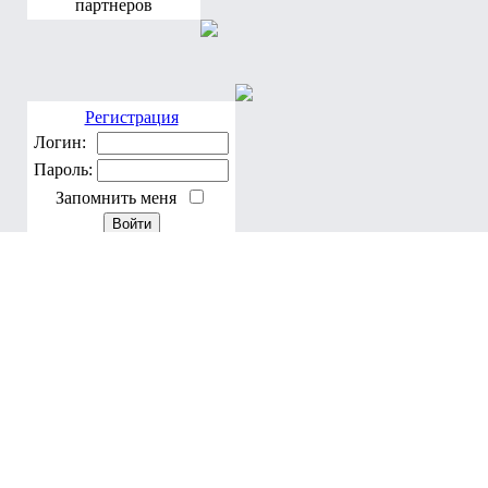
партнеров
Регистрация
Логин:
Пароль:
Запомнить меня
Забыли пароль?
По благословению Блаженнейшего Владимира, Митрополита Ки
Програмирование, дизайн: Brusilovsky A. & Мария Тучкова
При перепечатке материала ссылка обязательна: © 2005 www.don