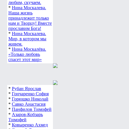
любим, скучаем.
*
Нина Москалева.
Наша жизнь
принадлежит только
нам и Творцу! Вместе
прославим Бога!
*
Нина Москалева.
Мир, в котором мы
живем.
*
Нина Москалёва.
«Только любовь
спасет этот мир»
*
Рубан Ярослав
*
Гончаренко София
*
Горюшко Николай
*
Савко Анастасия
*
Панфилов Тимофей
*
Азаров-Кобзарь
Тимофей
*
Ковыренко Ахмед