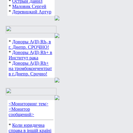
*
Острый Данил
*
Маловик Сергей
*
Деревицкий Артур
*
Доноры А(ІІ) Rh- в
г. Днепр. СРОЧНО!
*
Доноры А(ІІ) Rh+ в
Институт рака
*
Доноры А(ІІ) Rh+
на тромбокончентрат
в г.Днепр. Срочно!
<Мониторинг тем>
<Монитор
сообщений>
*
Коли юридична
справа в іншій країні