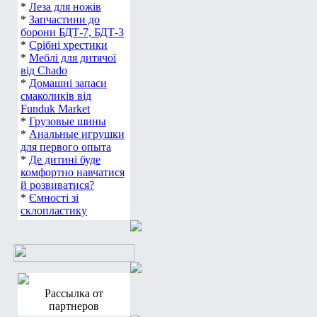
*
Леза для ножів
*
Запчастини до
борони БДТ-7, БДТ-3
*
Срібні хрестики
*
Меблі для дитячої
від Chado
*
Домашні запаси
смаколиків від
Funduk Market
*
Грузовые шины
*
Анальные игрушки
для первого опыта
*
Де дитині буде
комфортно навчатися
й розвиватися?
*
Ємності зі
склопластику
Рассылка от
партнеров