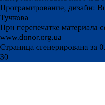
Програмирование, дизайн: Br
Тучкова
При перепечатке материала с
www.donor.org.ua
Страница сгенерирована за 0.
30