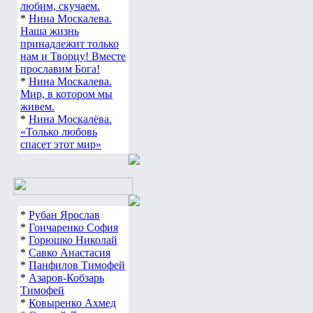
любим, скучаем.
*
Нина Москалева.
Наша жизнь
принадлежит только
нам и Творцу! Вместе
прославим Бога!
*
Нина Москалева.
Мир, в котором мы
живем.
*
Нина Москалёва.
«Только любовь
спасет этот мир»
*
Рубан Ярослав
*
Гончаренко София
*
Горюшко Николай
*
Савко Анастасия
*
Панфилов Тимофей
*
Азаров-Кобзарь
Тимофей
*
Ковыренко Ахмед