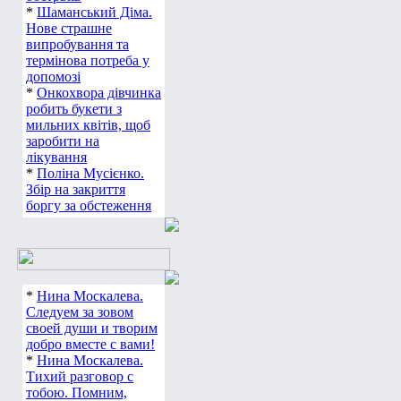
*
Шаманський Діма.
Нове страшне
випробування та
термінова потреба у
допомозі
*
Онкохвора дівчинка
робить букети з
мильних квітів, щоб
заробити на
лікування
*
Поліна Мусієнко.
Збір на закриття
боргу за обстеження
*
Нина Москалева.
Следуем за зовом
своей души и творим
добро вместе с вами!
*
Нина Москалева.
Тихий разговор с
тобою. Помним,