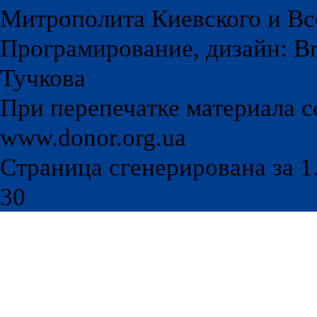
Митрополита Киевского и Вс
Програмирование, дизайн: Br
Тучкова
При перепечатке материала с
www.donor.org.ua
Страница сгенерирована за 1.
30