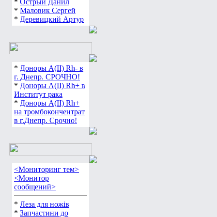
*
Острый Данил
*
Маловик Сергей
*
Деревицкий Артур
*
Доноры А(ІІ) Rh- в
г. Днепр. СРОЧНО!
*
Доноры А(ІІ) Rh+ в
Институт рака
*
Доноры А(ІІ) Rh+
на тромбокончентрат
в г.Днепр. Срочно!
<Мониторинг тем>
<Монитор
сообщений>
*
Леза для ножів
*
Запчастини до