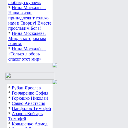
любим, скучаем.
*
Нина Москалева.
Наша жизнь
принадлежит только
нам и Творцу! Вместе
прославим Бога!
*
Нина Москалева.
Мир, в котором мы
живем.
*
Нина Москалёва.
«Только любовь
спасет этот мир»
*
Рубан Ярослав
*
Гончаренко София
*
Горюшко Николай
*
Савко Анастасия
*
Панфилов Тимофей
*
Азаров-Кобзарь
Тимофей
*
Ковыренко Ахмед