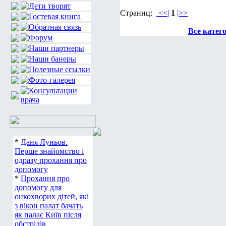
Страниц:
<<|
1
|>>
Все катег
*
Даня Луньов.
Перше знайомство і
одразу прохання про
допомогу
*
Прохання про
допомогу для
онкохворих дітей, які
з вікон палат бачать
як палає Київ після
обстрілів