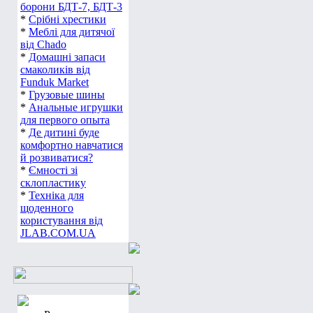
борони БДТ-7, БДТ-3
*
Срібні хрестики
*
Меблі для дитячої
від Chado
*
Домашні запаси
смаколиків від
Funduk Market
*
Грузовые шины
*
Анальные игрушки
для первого опыта
*
Де дитині буде
комфортно навчатися
й розвиватися?
*
Ємності зі
склопластику
*
Техніка для
щоденного
користування від
JLAB.COM.UA