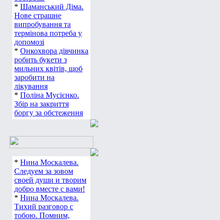
*
Шаманський Діма.
Нове страшне
випробування та
термінова потреба у
допомозі
*
Онкохвора дівчинка
робить букети з
мильних квітів, щоб
заробити на
лікування
*
Поліна Мусієнко.
Збір на закриття
боргу за обстеження
*
Нина Москалева.
Следуем за зовом
своей души и творим
добро вместе с вами!
*
Нина Москалева.
Тихий разговор с
тобою. Помним,