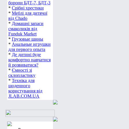
борони БДТ-7, БДТ-3
*
Срібні хрестики
*
Меблі для дитячої
від Chado
*
Домашні запаси
смаколиків від
Funduk Market
*
Грузовые шины
*
Анальные игрушки
для первого опыта
*
Де дитині буде
комфортно навчатися
й розвиватися?
*
Ємності зі
склопластику
*
Техніка для
щоденного
користування від
JLAB.COM.UA