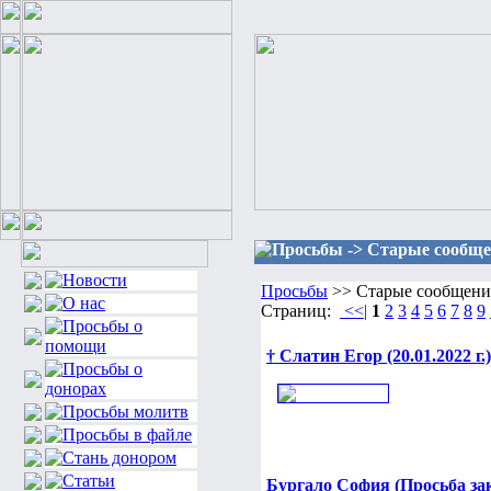
Просьбы -> Старые сообщ
Просьбы
>> Старые сообщени
Страниц:
<<|
1
2
3
4
5
6
7
8
9
† Слатин Егор (20.01.2022 г.)
Бургало София (Просьба за