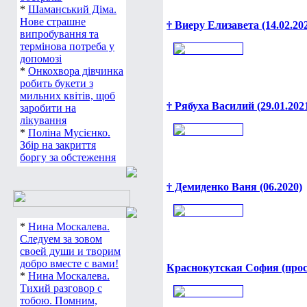
*
Шаманський Діма.
Нове страшне
† Виеру Елизавета (14.02.202
випробування та
термінова потреба у
допомозі
*
Онкохвора дівчинка
робить букети з
мильних квітів, щоб
† Рябуха Василий (29.01.2021
заробити на
лікування
*
Поліна Мусієнко.
Збір на закриття
боргу за обстеження
† Демиденко Ваня (06.2020)
*
Нина Москалева.
Следуем за зовом
своей души и творим
добро вместе с вами!
Краснокутская София (прос
*
Нина Москалева.
Тихий разговор с
тобою. Помним,