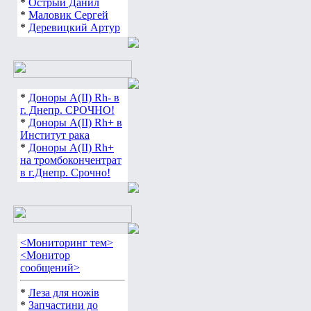
*
Острый Данил
*
Маловик Сергей
*
Деревицкий Артур
*
Доноры А(ІІ) Rh- в
г. Днепр. СРОЧНО!
*
Доноры А(ІІ) Rh+ в
Институт рака
*
Доноры А(ІІ) Rh+
на тромбокончентрат
в г.Днепр. Срочно!
<Мониторинг тем>
<Монитор
сообщений>
*
Леза для ножів
*
Запчастини до