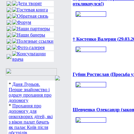
откликнулся!)
† Костенко Валерия (29.03.2
Губин Ростислав (Просьба у
*
Даня Луньов.
Перше знайомство і
одразу прохання про
допомогу
*
Прохання про
Шевченко Олександр (закон
допомогу для
онкохворих дітей, які
з вікон палат бачать
як палає Київ після
обстрілів