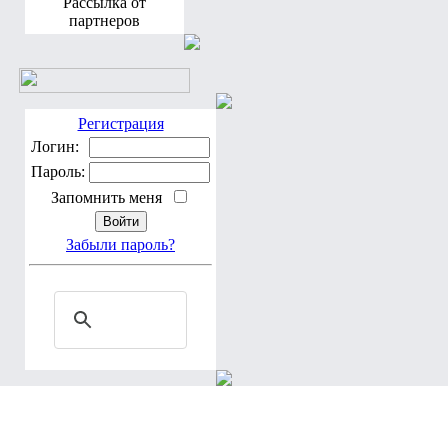
Рассылка от
партнеров
Регистрация
Логин:
Пароль:
Запомнить меня
Забыли пароль?
По благословению Блаженнейшего Владимира, Митрополита Ки
Програмирование, дизайн: Brusilovsky A. & Мария Тучкова