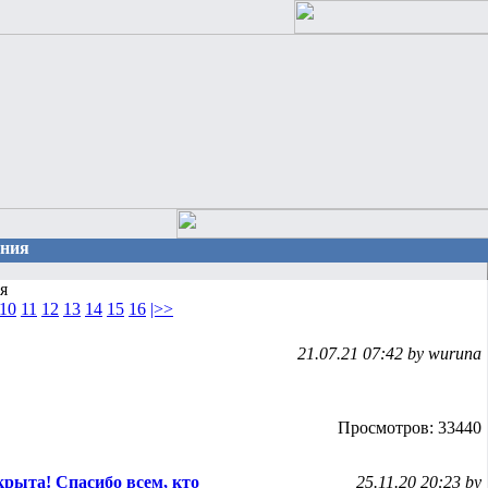
ения
я
10
11
12
13
14
15
16
|>>
21.07.21 07:42 by wuruna
Просмотров: 33440
крыта! Спасибо всем, кто
25.11.20 20:23 by