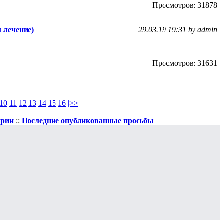
Просмотров: 31878
 лечение)
29.03.19 19:31 by admin
Просмотров: 31631
10
11
12
13
14
15
16
|>>
ории
::
Последние опубликованные просьбы