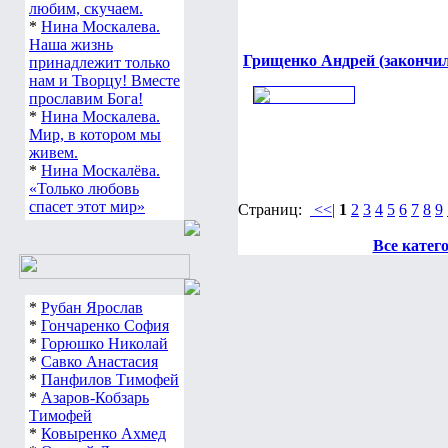
любим, скучаем.
*
Нина Москалева.
Наша жизнь
Грищенко Андрей (закончил
принадлежит только
нам и Творцу! Вместе
прославим Бога!
*
Нина Москалева.
Мир, в котором мы
живем.
*
Нина Москалёва.
«Только любовь
спасет этот мир»
Страниц:
<<|
1
2
3
4
5
6
7
8
9
Все катег
*
Рубан Ярослав
*
Гончаренко София
*
Горюшко Николай
*
Савко Анастасия
*
Панфилов Тимофей
*
Азаров-Кобзарь
Тимофей
*
Ковыренко Ахмед