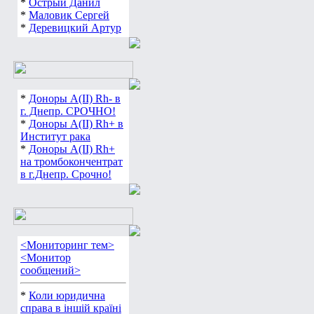
*
Острый Данил
*
Маловик Сергей
*
Деревицкий Артур
*
Доноры А(ІІ) Rh- в
г. Днепр. СРОЧНО!
*
Доноры А(ІІ) Rh+ в
Институт рака
*
Доноры А(ІІ) Rh+
на тромбокончентрат
в г.Днепр. Срочно!
<Мониторинг тем>
<Монитор
сообщений>
*
Коли юридична
справа в іншій країні