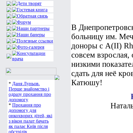
В Днепропетровс
больницу им. Меч
доноры с А(ІІ) R
совсем взрослая, 
низкими показате
сдать для неё кро
Катюшу!
*
Даня Луньов.
Перше знайомство і
одразу прохання про
допомогу
Наталь
*
Прохання про
допомогу для
онкохворих дітей, які
з вікон палат бачать
як палає Київ після
обстрілів