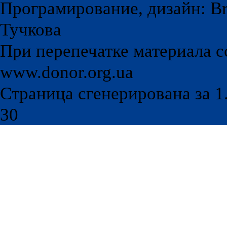
Програмирование, дизайн: Br
Тучкова
При перепечатке материала с
www.donor.org.ua
Страница сгенерирована за 1.
30