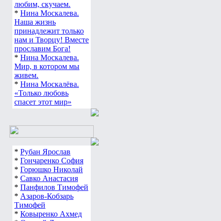
любим, скучаем.
*
Нина Москалева.
Наша жизнь
принадлежит только
нам и Творцу! Вместе
прославим Бога!
*
Нина Москалева.
Мир, в котором мы
живем.
*
Нина Москалёва.
«Только любовь
спасет этот мир»
*
Рубан Ярослав
*
Гончаренко София
*
Горюшко Николай
*
Савко Анастасия
*
Панфилов Тимофей
*
Азаров-Кобзарь
Тимофей
*
Ковыренко Ахмед