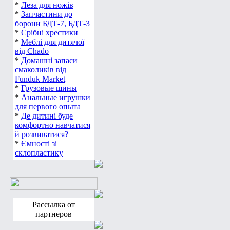
*
Леза для ножів
*
Запчастини до
борони БДТ-7, БДТ-3
*
Срібні хрестики
*
Меблі для дитячої
від Chado
*
Домашні запаси
смаколиків від
Funduk Market
*
Грузовые шины
*
Анальные игрушки
для первого опыта
*
Де дитині буде
комфортно навчатися
й розвиватися?
*
Ємності зі
склопластику
Рассылка от
партнеров