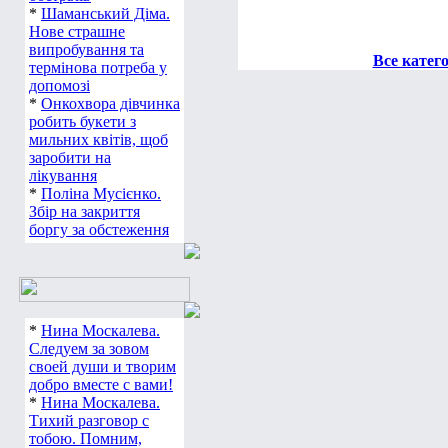
*
Шаманський Діма.
Нове страшне
випробування та
Все катег
термінова потреба у
допомозі
*
Онкохвора дівчинка
робить букети з
мильних квітів, щоб
заробити на
лікування
*
Поліна Мусієнко.
Збір на закриття
боргу за обстеження
*
Нина Москалева.
Следуем за зовом
своей души и творим
добро вместе с вами!
*
Нина Москалева.
Тихий разговор с
тобою. Помним,