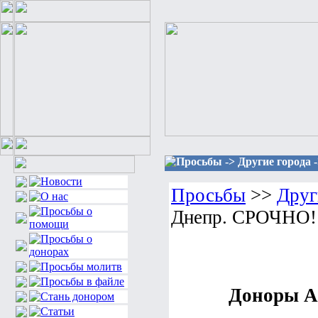
Просьбы -> Другие города 
Просьбы
>>
Друг
Днепр. СРОЧНО!
Доноры А(