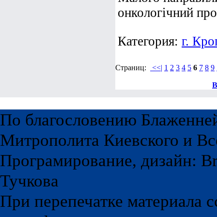
онкологічний про
Категория:
г. Кр
Страниц:
<<|
1
2
3
4
5
6
7
8
9
В
По благословению Блаженне
Митрополита Киевского и Вс
Програмирование, дизайн: Br
Тучкова
При перепечатке материала с