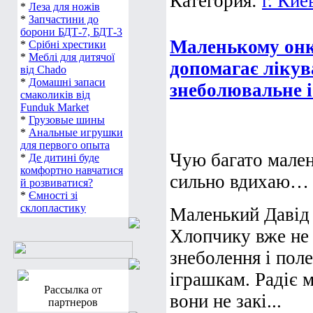
Категория:
г. Кие
*
Леза для ножів
*
Запчастини до
борони БДТ-7, БДТ-3
Маленькому онк
*
Срібні хрестики
*
Меблі для дитячої
допомагає лікув
від Chado
*
Домашні запаси
знеболювальне і
смаколиків від
Funduk Market
*
Грузовые шины
*
Анальные игрушки
для первого опыта
Чую багато мален
*
Де дитині буде
комфортно навчатися
сильно вдихаю… 
й розвиватися?
*
Ємності зі
склопластику
Маленький Давід 
Хлопчику вже не
знеболення і поле
іграшкам. Радіє 
Рассылка от
вони не закі...
партнеров