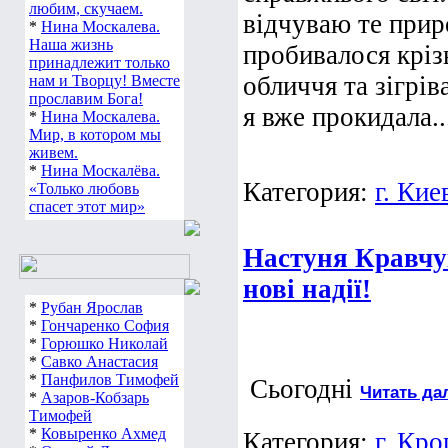
любим, скучаем.
відчуваю те прир
*
Нина Москалева.
Наша жизнь
пробивалося кріз
принадлежит только
обличчя та зігрів
нам и Творцу! Вместе
прославим Бога!
я вже прокидала..
*
Нина Москалева.
Мир, в котором мы
живем.
*
Нина Москалёва.
Категория:
г. Кие
«Только любовь
спасет этот мир»
Настуня Кравчук
нові надії!
*
Рубан Ярослав
*
Гончаренко София
*
Горюшко Николай
*
Савко Анастасия
*
Панфилов Тимофей
Сьогодні
Читать да
*
Азаров-Кобзарь
Тимофей
*
Ковыренко Ахмед
Категория:
г. Кр