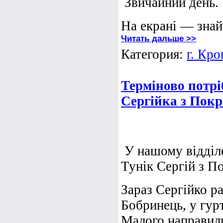
Звичайний день. 
На екрані — знай
Читать дальше >>
Категория:
г. Кр
Терміново потрі
Сергійка з Покр
У нашому відділ
Тунік Сергій з П
Зараз Сергійко р
Бобринець, у гу
Малого направили