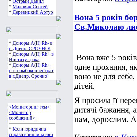
*
Острый Данил
*
Маловик Сергей
*
Деревицкий Артур
Вона 5 років бо
Св.Миколаю лист
*
Доноры А(ІІ) Rh- в
г. Днепр. СРОЧНО!
*
Доноры А(ІІ) Rh+ в
Вона вже 5 років
Институт рака
*
Доноры А(ІІ) Rh+
одне прохання, як
на тромбокончентрат
воно не для себе
в г.Днепр. Срочно!
дітей.
Я просила її пере
<Мониторинг тем>
дитячі бажання, 
<Монитор
нам, дорослим. Ал
сообщений>
*
Коли юридична
справа в іншій країні