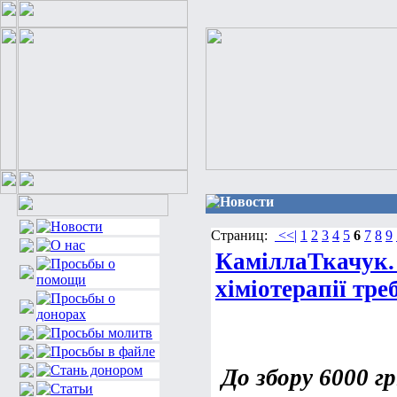
Новости
Страниц:
<<|
1
2
3
4
5
6
7
8
9
КаміллаТкачук. 
хіміотерапії тре
До збору 6000 г