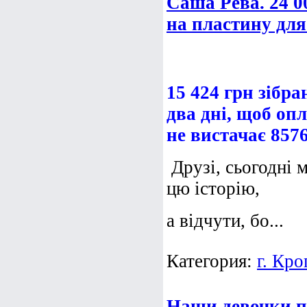
Cаша Рева. 24 0
на пластину для
15 424 грн зібра
два дні, щоб оп
не вистачає 857
Друзі, сьогодні 
цю історію,
а відчути, бо...
Категория:
г. Кр
Наши девочки п