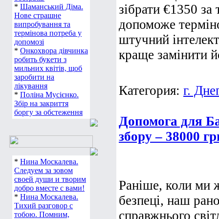
зібрати €1350 за 
*
Шаманський Діма.
Нове страшне
допоможе терміно
випробування та
термінова потреба у
штучний інтелект 
допомозі
*
Онкохвора дівчинка
краще замінити йо
робить букети з
мильних квітів, щоб
заробити на
лікування
Категория:
г. Дне
*
Поліна Мусієнко.
Збір на закриття
боргу за обстеження
Допомога для Ба
збору – 38000 г
*
Нина Москалева.
Следуем за зовом
своей души и творим
Раніше, коли ми ж
добро вместе с вами!
*
Нина Москалева.
безпеці, наш ран
Тихий разговор с
справжнього світл
тобою. Помним,