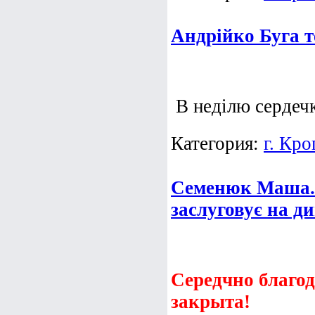
Андрійко Буга те
В неділю сердеч
Категория:
г. Кр
Семенюк Маша. 
заслуговує на д
Середчно благод
закрыта!