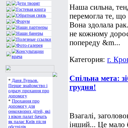
Наша сильна, тенд
перемогла те, що
Вона здолала рак
не кожному дорос
попереду &m...
Категория:
г. Кр
Спільна мета: з
*
Даня Луньов.
грудня!
Перше знайомство і
одразу прохання про
допомогу
*
Прохання про
допомогу для
онкохворих дітей, які
Взагалі, заголово
з вікон палат бачать
як палає Київ після
інший... Це мало
обстрілів