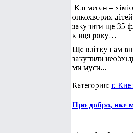
Космеген – хіміо
онкохворих дітей
закупити ще 35 фл
кінця року…
Ще влітку нам ви
закупили необхідн
ми муси...
Категория:
г. Кие
Про добро, яке 