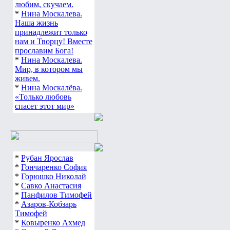
любим, скучаем.
*
Нина Москалева.
Наша жизнь
принадлежит только
нам и Творцу! Вместе
прославим Бога!
*
Нина Москалева.
Мир, в котором мы
живем.
*
Нина Москалёва.
«Только любовь
спасет этот мир»
*
Рубан Ярослав
*
Гончаренко София
*
Горюшко Николай
*
Савко Анастасия
*
Панфилов Тимофей
*
Азаров-Кобзарь
Тимофей
*
Ковыренко Ахмед