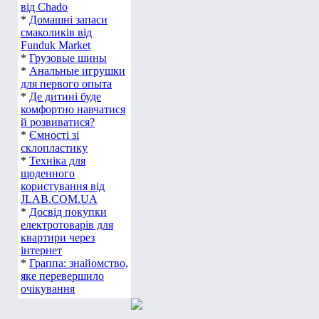
від Chado
*
Домашні запаси
смаколиків від
Funduk Market
*
Грузовые шины
*
Анальные игрушки
для первого опыта
*
Де дитині буде
комфортно навчатися
й розвиватися?
*
Ємності зі
склопластику
*
Техніка для
щоденного
користування від
JLAB.COM.UA
*
Досвід покупки
електротоварів для
квартири через
інтернет
*
Граппа: знайомство,
яке перевершило
очікування