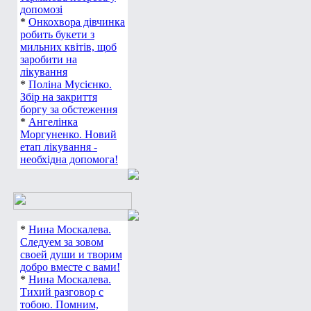
допомозі
*
Онкохвора дівчинка
робить букети з
мильних квітів, щоб
заробити на
лікування
*
Поліна Мусієнко.
Збір на закриття
боргу за обстеження
*
Ангелінка
Моргуненко. Новий
етап лікування -
необхідна допомога!
*
Нина Москалева.
Следуем за зовом
своей души и творим
добро вместе с вами!
*
Нина Москалева.
Тихий разговор с
тобою. Помним,