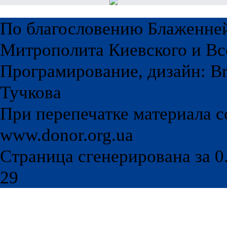
По благословению Блаженне
Митрополита Киевского и Вс
Програмирование, дизайн: Br
Тучкова
При перепечатке материала с
www.donor.org.ua
Страница сгенерирована за 0.
29