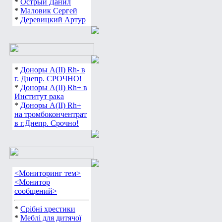
*
Острый Данил
*
Маловик Сергей
*
Деревицкий Артур
*
Доноры А(ІІ) Rh- в
г. Днепр. СРОЧНО!
*
Доноры А(ІІ) Rh+ в
Институт рака
*
Доноры А(ІІ) Rh+
на тромбокончентрат
в г.Днепр. Срочно!
<Мониторинг тем>
<Монитор
сообщений>
*
Срібні хрестики
*
Меблі для дитячої