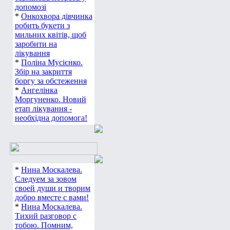
допомозі
*
Онкохвора дівчинка
робить букети з
мильних квітів, щоб
заробити на
лікування
*
Поліна Мусієнко.
Збір на закриття
боргу за обстеження
*
Ангелінка
Моргуненко. Новий
етап лікування -
необхідна допомога!
*
Нина Москалева.
Следуем за зовом
своей души и творим
добро вместе с вами!
*
Нина Москалева.
Тихий разговор с
тобою. Помним,