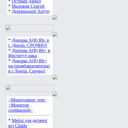
*
Острый Данил
*
Маловик Сергей
*
Деревицкий Артур
*
Доноры А(ІІ) Rh- в
г. Днепр. СРОЧНО!
*
Доноры А(ІІ) Rh+ в
Институт рака
*
Доноры А(ІІ) Rh+
на тромбокончентрат
в г.Днепр. Срочно!
<Мониторинг тем>
<Монитор
сообщений>
*
Меблі для дитячої
від Chado