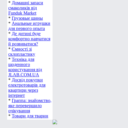
*
Домашні запаси
смаколиків від
Funduk Market
*
Грузовые шины
*
Анальные игрушки
для первого опыта
*
Де дитині буде
комфортно навчатися
й розвиватися?
*
Ємності зі
склопластику
*
Техніка для
щоденного
користування від
JLAB.COM.UA
*
Досвід покупки
електротоварів для
квартири через
інтернет
*
Граппа: знайомство,
яке перевершило
очікування
*
Товари для тварин