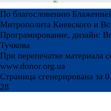
По благословению Блаженне
Митрополита Киевского и Вс
Програмирование, дизайн: Br
Тучкова
При перепечатке материала с
www.donor.org.ua
Страница сгенерирована за 0.
28