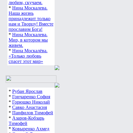
любим, скучаем.
*
Нина Москалева.
Наша жизнь
принадлежит только
нам и Творцу! Вместе
прославим Бога!
*
Нина Москалева.
Мир, в котором мы
живем.
*
Нина Москалёва.
«Только любовь
спасет этот мир»
*
Рубан Ярослав
*
Гончаренко София
*
Горюшко Николай
*
Савко Анастасия
*
Панфилов Тимофей
*
Азаров-Кобзарь
Тимофей
*
Ковыренко Ахмед