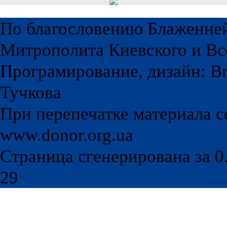
По благословению Блаженне
Митрополита Киевского и Вс
Програмирование, дизайн: Br
Тучкова
При перепечатке материала с
www.donor.org.ua
Страница сгенерирована за 0.
29