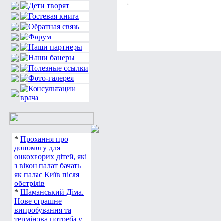
*
Прохання про
допомогу для
онкохворих дітей, які
з вікон палат бачать
як палає Київ після
обстрілів
*
Шаманський Діма.
Нове страшне
випробування та
термінова потреба у