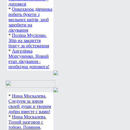
допомозі
*
Онкохвора дівчинка
робить букети з
мильних квітів, щоб
заробити на
лікування
*
Поліна Мусієнко.
Збір на закриття
боргу за обстеження
*
Ангелінка
Моргуненко. Новий
етап лікування -
необхідна допомога!
*
Нина Москалева.
Следуем за зовом
своей души и творим
добро вместе с вами!
*
Нина Москалева.
Тихий разговор с
тобою. Помним,