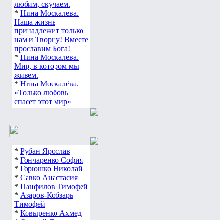
любим, скучаем.
*
Нина Москалева.
Наша жизнь
принадлежит только
нам и Творцу! Вместе
прославим Бога!
*
Нина Москалева.
Мир, в котором мы
живем.
*
Нина Москалёва.
«Только любовь
спасет этот мир»
*
Рубан Ярослав
*
Гончаренко София
*
Горюшко Николай
*
Савко Анастасия
*
Панфилов Тимофей
*
Азаров-Кобзарь
Тимофей
*
Ковыренко Ахмед