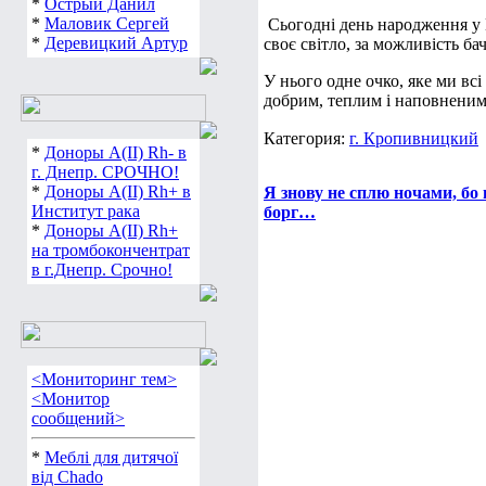
*
Острый Данил
*
Маловик Сергей
Сьогодні день народження у 
*
Деревицкий Артур
своє світло, за можливість ба
У нього одне очко, яке ми всі
добрим, теплим і наповненим
Категория:
г. Кропивницкий
*
Доноры А(ІІ) Rh- в
г. Днепр. СРОЧНО!
*
Доноры А(ІІ) Rh+ в
Я знову не сплю ночами, бо 
Институт рака
борг…
*
Доноры А(ІІ) Rh+
на тромбокончентрат
в г.Днепр. Срочно!
<Мониторинг тем>
<Монитор
сообщений>
*
Меблі для дитячої
від Chado