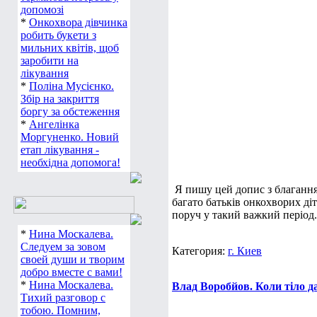
допомозі
*
Онкохвора дівчинка
робить букети з
мильних квітів, щоб
заробити на
лікування
*
Поліна Мусієнко.
Збір на закриття
боргу за обстеження
*
Ангелінка
Моргуненко. Новий
етап лікування -
необхідна допомога!
Я пишу цей допис з благання
багато батьків онкохворих ді
поруч у такий важкий період. К
*
Нина Москалева.
Следуем за зовом
Категория:
г. Киев
своей души и творим
добро вместе с вами!
*
Нина Москалева.
Влад Воробйов. Коли тіло д
Тихий разговор с
тобою. Помним,