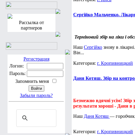
Сергійко Мальченко. Лікарня
Рассылка от
партнеров
Терміновий збір на ліки і о
Наш
Сергійко
знову в лікарн
Він...
Регистрация
Категория:
г. Кропивницкий
Логин:
Пароль:
Даня Котяш. Збір на контро
Запомнить меня
Забыли пароль?
Безмежно вдячні усім! Збір
результати хороші - Даня в р
Наш
Даня Котяш
— горобчик,
Категория:
г. Кропивницкий