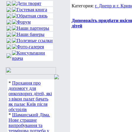
Категория:
г. Днепр и г. Крив
Допоможіть придбати якісни
дітей
*
Прохання про
допомогу для
онкохворих дітей, які
з вікон палат бачать
як палає Київ після
обстрілів
*
Шаманський Діма.
Нове страшне
випробування та
термінова потреба у