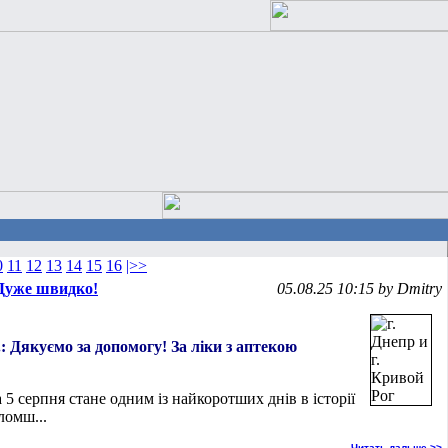
0
11
12
13
14
15
16
|>>
 Дуже швидко!
05.08.25 10:15 by Dmitry
.: Дякуємо за допомогу! За ліки з аптекою
 5 серпня стане одним із найкоротших днів в історії
ломш...
Читать дальше >>