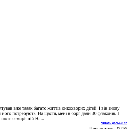
тував вже тааак багато життів онкохворих дітей. І він знову
ей його потребують. На щастя, мені в борг дали 30 флаконів. І
пають семирічній На...
Читать дальше >>
Просмотров: 27755