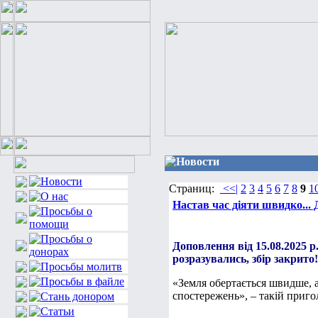
Новости
Страниц:
<<|
2
3
4
5
6
7
8
9
1
Настав час діяти швидко...
Доповлення від 15.08.2025 р
розразувались, збір закрито!
«Земля обертається швидше, а
спостережень», – такій приго