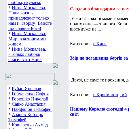
любим, скучаем.
*
Нина Москалева.
Сердечно благодарим за пом
Наша жизнь
принадлежит только
У житті кожної мами є момент
нам и Творцу! Вместе
подих сина — тривога. Коли 
прославим Бога!
щось дуже не ...
*
Нина Москалева.
Мир, в котором мы
Категория:
г. Киев
живем.
*
Нина Москалёва.
«Только любовь
Збір на погашення боргів за
спасет этот мир»
Друзі, це саме те прохання, 
*
Рубан Ярослав
*
Гончаренко София
Категория:
г. Кропивницкий
*
Горюшко Николай
*
Савко Анастасия
Нашому Королю сьогодні 4 
*
Панфилов Тимофей
світ!
*
Азаров-Кобзарь
Тимофей
*
Ковыренко Ахмед