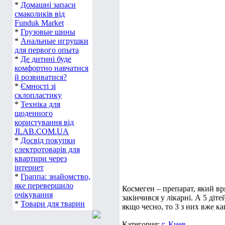
*
Домашні запаси
смаколиків від
Funduk Market
*
Грузовые шины
*
Анальные игрушки
для первого опыта
*
Де дитині буде
комфортно навчатися
й розвиватися?
*
Ємності зі
склопластику
*
Техніка для
щоденного
користування від
JLAB.COM.UA
*
Досвід покупки
електротоварів для
квартири через
інтернет
*
Граппа: знайомство,
яке перевершило
Космеген – препарат, який вря
очікування
закінчився у лікарні. А 5 діт
*
Товари для тварин
якщо чесно, то 3 з них вже ка
Категория:
г. Киев