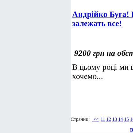
Андрійко Буга! 
залежать все!
9200 грн на об
В цьому році ми 
хочемо...
Страниц:
<<|
11
12
13
14
15
1
В