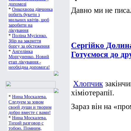
допомозі
Давно ми не пис
*
Онкохвора дівчинка
робить букети з
мильних квітів, щоб
заробити на
лікування
*
Поліна Мусієнко.
Збір на закриття
Сергійко Долина
боргу за обстеження
*
Ангелінка
Готуємося до др
Моргуненко. Новий
етап лікування -
необхідна допомога!
Хлопчик
закінчи
хіміотерапії.
*
Нина Москалева.
Следуем за зовом
Зараз він на «про
своей души и творим
добро вместе с вами!
*
Нина Москалева.
Тихий разговор с
тобою. Помним,