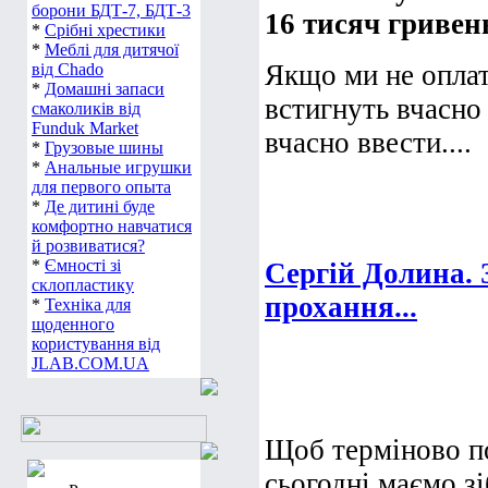
борони БДТ-7, БДТ-3
16 тисяч гривен
*
Срібні хрестики
*
Меблі для дитячої
Якщо ми не оплат
від Chado
*
Домашні запаси
встигнуть вчасно 
смаколиків від
Funduk Market
вчасно ввести....
*
Грузовые шины
*
Анальные игрушки
для первого опыта
*
Де дитині буде
комфортно навчатися
й розвиватися?
*
Ємності зі
Сергій Долина. 
склопластику
прохання...
*
Техніка для
щоденного
користування від
JLAB.COM.UA
Щоб терміново по
сьогодні маємо з