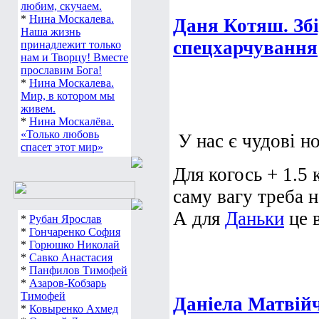
любим, скучаем.
*
Нина Москалева.
Даня Котяш. Збір
Наша жизнь
спецхарчування
принадлежит только
нам и Творцу! Вместе
прославим Бога!
*
Нина Москалева.
Мир, в котором мы
живем.
*
Нина Москалёва.
«Только любовь
У нас є чудові н
спасет этот мир»
Для когось + 1.5 
саму вагу треба н
А для
Даньки
це в
*
Рубан Ярослав
*
Гончаренко София
*
Горюшко Николай
*
Савко Анастасия
*
Панфилов Тимофей
*
Азаров-Кобзарь
Тимофей
Даніела Матвій
*
Ковыренко Ахмед