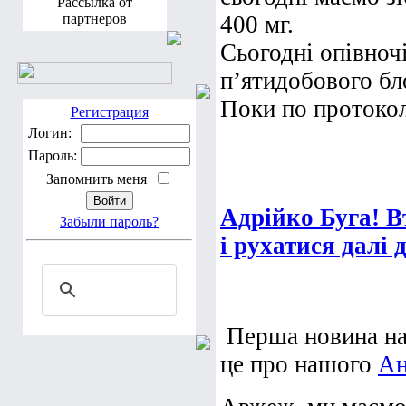
Рассылка от
партнеров
400 мг.
Сьогодні опівноч
пʼятидобового бло
Поки по протокол
Регистрация
Логин:
Пароль:
Запомнить меня
Адрійко Буга! В
Забыли пароль?
і рухатися далі
Перша новина на 
це про нашого
Ан