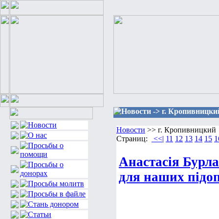
Новости -> г. Кропивницки
Новости
>> г. Кропивницкий
Страниц:
<<|
11
12
13
14
15
1
Анастасія Бурл
для наших під