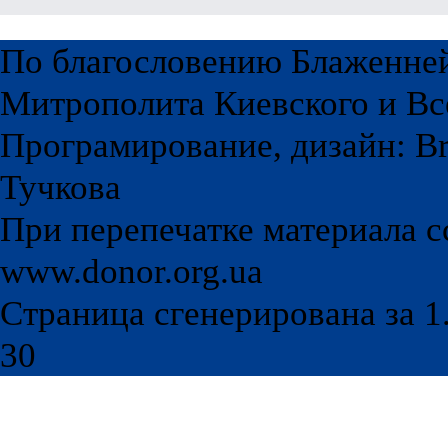
По благословению Блаженне
Митрополита Киевского и Вс
Програмирование, дизайн: Br
Тучкова
При перепечатке материала с
www.donor.org.ua
Страница сгенерирована за 1.
30