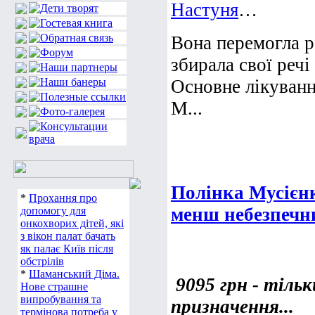
Настуня
…
Вона перемогла р
збирала свої речі 
Основне лікуванн
М...
Полінка Мусієнко
*
Прохання про
менш небезпечни
допомогу для
онкохворих дітей, які
з вікон палат бачать
як палає Київ після
обстрілів
*
Шаманський Діма.
9095 грн - тільк
Нове страшне
випробування та
призначення...
термінова потреба у