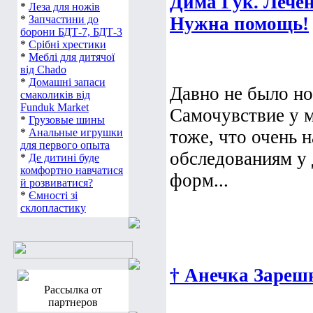
Дима Гук. Лечен
*
Леза для ножів
*
Запчастини до
Нужна помощь!
борони БДТ-7, БДТ-3
*
Срібні хрестики
*
Меблі для дитячої
від Chado
*
Домашні запаси
Давно не было н
смаколиків від
Funduk Market
Самочувствие у м
*
Грузовые шины
*
Анальные игрушки
тоже, что очень 
для первого опыта
обследованиям у 
*
Де дитині буде
комфортно навчатися
форм...
й розвиватися?
*
Ємності зі
склопластику
† Анечка Заре
Рассылка от
партнеров