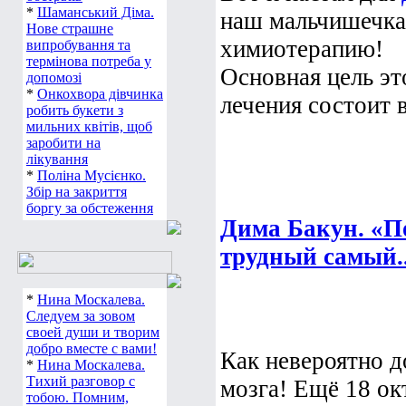
*
Шаманський Діма.
наш мальчишечка 
Нове страшне
химиотерапию!
випробування та
термінова потреба у
Основная цель эт
допомозі
*
Онкохвора дівчинка
лечения состоит в
робить букети з
мильних квітів, щоб
заробити на
лікування
*
Поліна Мусієнко.
Збір на закриття
боргу за обстеження
Дима Бакун. «П
трудный самый..
*
Нина Москалева.
Следуем за зовом
своей души и творим
добро вместе с вами!
Как невероятно 
*
Нина Москалева.
Тихий разговор с
мозга! Ещё 18 ок
тобою. Помним,