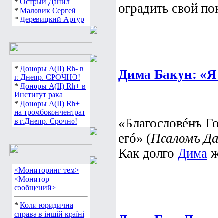
*
Острый Данил
оградить свой пок
*
Маловик Сергей
*
Деревицкий Артур
*
Доноры А(ІІ) Rh- в
Дима Бакун: «Я
г. Днепр. СРОЧНО!
*
Доноры А(ІІ) Rh+ в
Институт рака
*
Доноры А(ІІ) Rh+
на тромбокончентрат
«Благословéнъ Гос
в г.Днепр. Срочно!
егó» (
Псаломъ Дав
Как долго
Дима
ж
<Мониторинг тем>
<Монитор
сообщений>
*
Коли юридична
справа в іншій країні