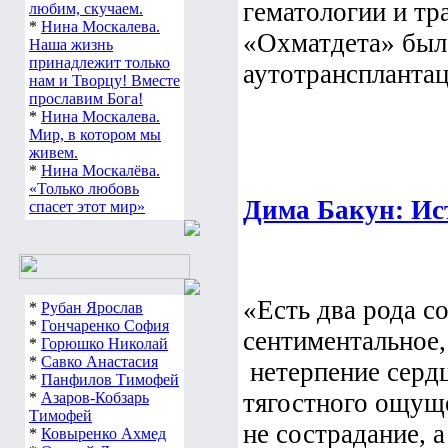
гематологии и тр
любим, скучаем.
*
Нина Москалева.
«Охматдета» был
Наша жизнь
принадлежит только
аутотрансплантаци
нам и Творцу! Вместе
прославим Бога!
*
Нина Москалева.
Мир, в котором мы
живем.
*
Нина Москалёва.
«Только любовь
Дима Бакун: Ис
спасет этот мир»
«Есть два рода с
*
Рубан Ярослав
*
Гончаренко София
сентиментальное, 
*
Горюшко Николай
*
Савко Анастасия
нетерпение сердц
*
Панфилов Тимофей
тягостного ощуще
*
Азаров-Кобзарь
Тимофей
не сострадание, 
*
Ковыренко Ахмед