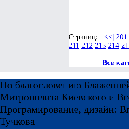
Страниц:
<<|
201
211
212
213
214
21
Все кат
По благословению Блаженне
Митрополита Киевского и Вс
Програмирование, дизайн: Br
Тучкова