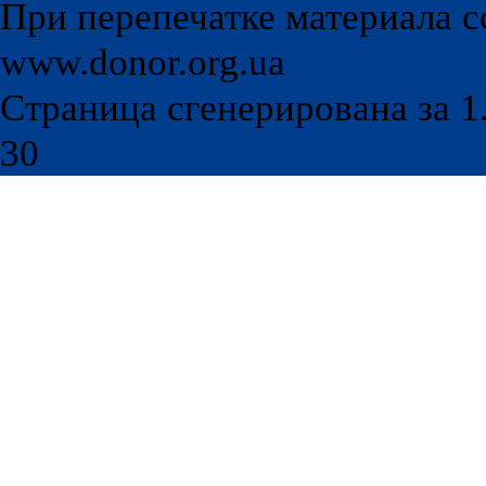
При перепечатке материала с
www.donor.org.ua
Страница сгенерирована за 1.
30