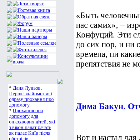
«Быть человечным
нас самих», – из
Конфуций. Эти сл
до сих пор, и ни
времена, ни каки
препятствия не м
*
Даня Луньов.
Перше знайомство і
одразу прохання про
Дима Бакун. Отч
допомогу
*
Прохання про
допомогу для
онкохворих дітей, які
з вікон палат бачать
як палає Київ після
Вот и настал для
обстрілів