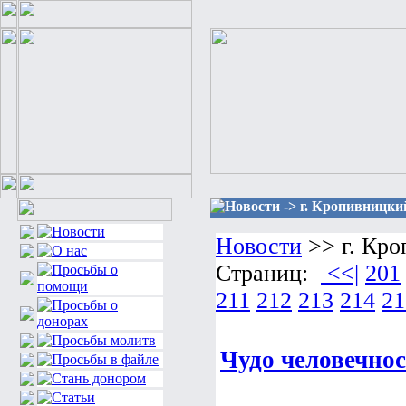
Новости -> г. Кропивницки
Новости
>> г. Кр
Страниц:
<<|
201
211
212
213
214
21
Чудо человечно