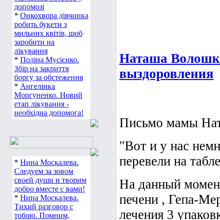
допомозі
*
Онкохвора дівчинка
робить букети з
мильних квітів, щоб
заробити на
лікування
Наташа Волошко
*
Поліна Мусієнко.
Збір на закриття
выздоровления
боргу за обстеження
*
Ангелінка
Моргуненко. Новий
етап лікування -
необхідна допомога!
Письмо мамы Нат
"Вот и у нас нем
перевели на табл
*
Нина Москалева.
Следуем за зовом
своей души и творим
На данный момен
добро вместе с вами!
печени , Гепа-Ме
*
Нина Москалева.
Тихий разговор с
лечения 3 упаков
тобою. Помним,