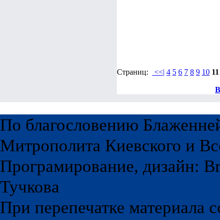
Страниц:
<<|
4
5
6
7
8
9
10
11
В
По благословению Блаженне
Митрополита Киевского и Вс
Програмирование, дизайн: Br
Тучкова
При перепечатке материала с