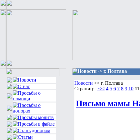
Новости -> г. Полтава
Новости
>> г. Полтава
Страниц:
<<|
4
5
6
7
8
9
10
11
Письмо мамы Н