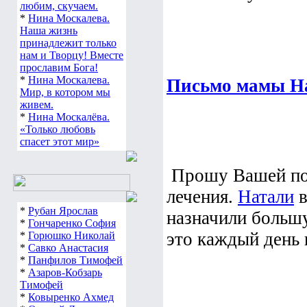
любим, скучаем.
*
Нина Москалева.
Наша жизнь
принадлежит только
нам и Творцу! Вместе
прославим Бога!
*
Нина Москалева.
Письмо мамы Н
Мир, в котором мы
живем.
*
Нина Москалёва.
«Только любовь
спасет этот мир»
Прошу Вашей по
лечения.
Натали
в
*
Рубан Ярослав
назначили большу
*
Гончаренко София
это каждый день 
*
Горюшко Николай
*
Савко Анастасия
*
Панфилов Тимофей
*
Азаров-Кобзарь
Тимофей
*
Ковыренко Ахмед