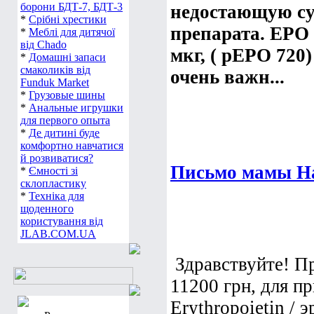
борони БДТ-7, БДТ-3
недостающую су
*
Срібні хрестики
препарата. ЕРО 
*
Меблі для дитячої
від Chado
мкг, ( рЕРО 720
*
Домашні запаси
смаколиків від
очень важн...
Funduk Market
*
Грузовые шины
*
Анальные игрушки
для первого опыта
*
Де дитині буде
комфортно навчатися
й розвиватися?
Письмо мамы Н
*
Ємності зі
склопластику
*
Техніка для
щоденного
користування від
JLAB.COM.UA
Здравствуйте! П
11200 грн, для п
Erythropoietin / 