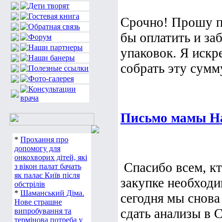
Срочно! Прошу п
бы оплатить и за
упаковок. Я иск
собрать эту сумм
Письмо мамы Н
*
Прохання про
допомогу для
онкохворих дітей, які
Спасибо всем, к
з вікон палат бачать
як палає Київ після
закупке необходи
обстрілів
*
Шаманський Діма.
сегодня мы снов
Нове страшне
сдать анализы в С
випробування та
термінова потреба у