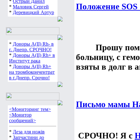
*
Острый Данил
Положение SOS 
*
Маловик Сергей
*
Деревицкий Артур
*
Доноры А(ІІ) Rh- в
Прошу пом
г. Днепр. СРОЧНО!
*
Доноры А(ІІ) Rh+ в
больницу, с гем
Институт рака
взяты в долг в а
*
Доноры А(ІІ) Rh+
на тромбокончентрат
в г.Днепр. Срочно!
Письмо мамы Н
<Мониторинг тем>
<Монитор
сообщений>
*
Леза для ножів
СРОЧНО! Я с
Н
*
Запчастини до