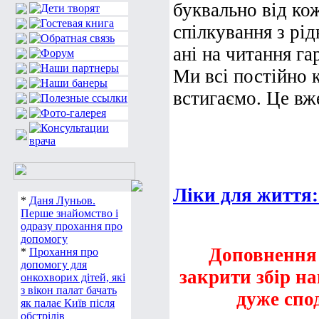
буквально від ко
спілкування з рід
ані на читання г
Ми всі постійно к
встигаємо. Це вже
Ліки для життя:
*
Даня Луньов.
Перше знайомство і
одразу прохання про
допомогу
Доповнення в
*
Прохання про
допомогу для
закрити збір н
онкохворих дітей, які
з вікон палат бачать
дуже спо
як палає Київ після
обстрілів