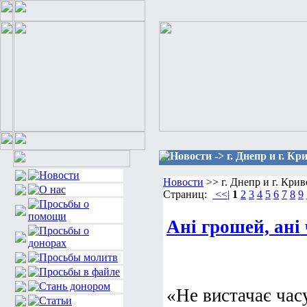
Новости -> г. Днепр и г. Кр
Новости
>> г. Днепр и г. Крив
Страниц:
<<|
1
2
3
4
5
6
7
8
9
Ані грошей, ані ч
«Не вистачає часу