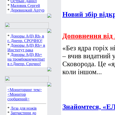
*
Острый Данил
*
Маловик Сергей
*
Деревицкий Артур
Новий збір відк
Доповнення від 2
*
Доноры А(ІІ) Rh- в
г. Днепр. СРОЧНО!
*
Доноры А(ІІ) Rh+ в
«Без ядра горіх н
Институт рака
– вчив видатний 
*
Доноры А(ІІ) Rh+
на тромбокончентрат
Сковорода. Це «я
в г.Днепр. Срочно!
коли іншом...
<Мониторинг тем>
<Монитор
сообщений>
Знайомтеся, «
*
Леза для ножів
*
Запчастини до