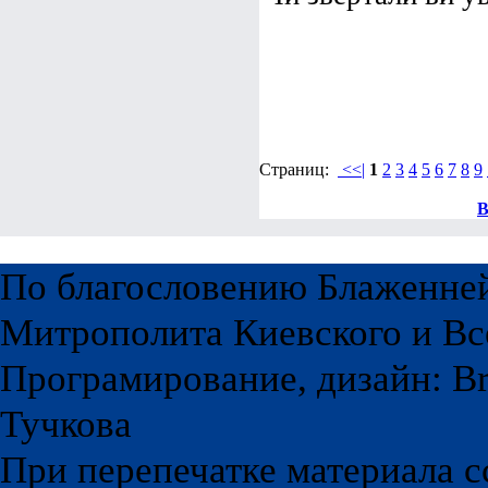
Страниц:
<<|
1
2
3
4
5
6
7
8
9
В
По благословению Блаженне
Митрополита Киевского и Вс
Програмирование, дизайн: Br
Тучкова
При перепечатке материала с