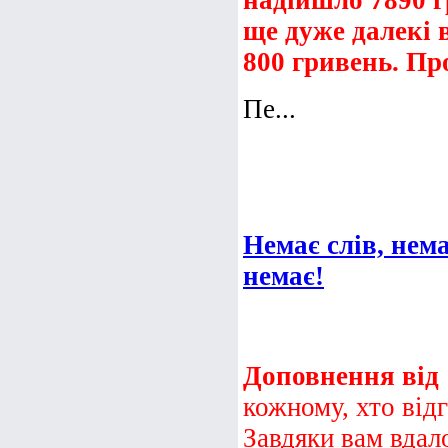
надійшло 7890 г
ще дуже далекі в
800 гривень. Пр
Пе...
Немає слів, нем
немає!
Доповнення від 
кожному, хто від
Завдяки вам вдал