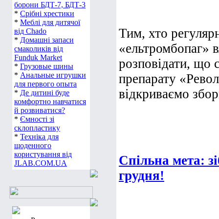
борони БДТ-7, БДТ-3
*
Срібні хрестики
*
Меблі для дитячої
Тим, хто регуляр
від Chado
*
Домашні запаси
«ельтромбопаг» в
смаколиків від
Funduk Market
розповідати, що 
*
Грузовые шины
*
Анальные игрушки
препарату «Револ
для первого опыта
відкриваємо збори
*
Де дитині буде
комфортно навчатися
й розвиватися?
*
Ємності зі
склопластику
*
Техніка для
щоденного
користування від
Спільна мета: з
JLAB.COM.UA
грудня!