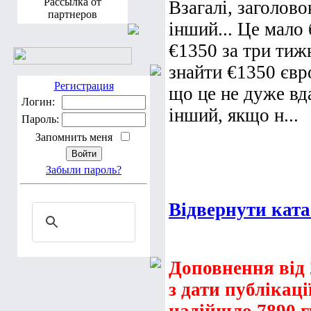
Рассылка от
Взагалі, заголово
партнеров
інший... Це мало
€1350 за три тиж
знайти €1350 євр
Регистрация
що це не дуже вда
Логин:
інший, якщо н...
Пароль:
Запомнить меня
Забыли пароль?
Відвернути ката
Доповнення від 2
з дати публікаці