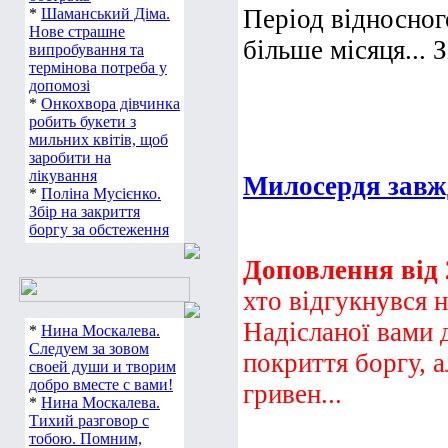
Період відносног
*
Шаманський Діма.
Нове страшне
більше місяця... З
випробування та
термінова потреба у
допомозі
*
Онкохвора дівчинка
робить букети з
мильних квітів, щоб
заробити на
лікування
Милосердя завжд
*
Поліна Мусієнко.
Збір на закриття
боргу за обстеження
Доповлення від 
хто відгукнувся 
Надісланої вами 
*
Нина Москалева.
Следуем за зовом
покриття боргу, а
своей души и творим
добро вместе с вами!
гривен...
*
Нина Москалева.
Тихий разговор с
тобою. Помним,