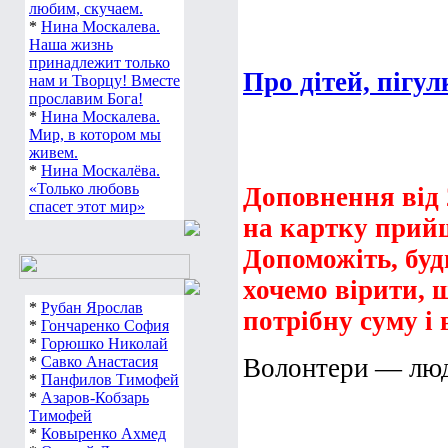
любим, скучаем.
*
Нина Москалева.
Наша жизнь
принадлежит только
Про дітей, пігулк
нам и Творцу! Вместе
прославим Бога!
*
Нина Москалева.
Мир, в котором мы
живем.
*
Нина Москалёва.
«Только любовь
Доповнення від 
спасет этот мир»
на картку прий
Допоможіть, буд
хочемо вірити, 
*
Рубан Ярослав
потрібну суму і 
*
Гончаренко София
*
Горюшко Николай
*
Савко Анастасия
Волонтери — люди,
*
Панфилов Тимофей
*
Азаров-Кобзарь
Тимофей
*
Ковыренко Ахмед