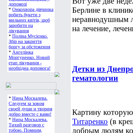
Вот уже две нед
допомозі
Берлине в клиник
*
Онкохвора дівчинка
робить букети з
неравнодушным л
мильних квітів, щоб
заробити на
на лечение, лечен
лікування
*
Поліна Мусієнко.
Збір на закриття
боргу за обстеження
*
Ангелінка
Моргуненко. Новий
етап лікування -
Детки из Днепр
необхідна допомога!
гематологии
*
Нина Москалева.
Следуем за зовом
своей души и творим
Картину которую
добро вместе с вами!
*
Нина Москалева.
Титаренко
(в кре
Тихий разговор с
добрым людям ко
тобою. Помним,