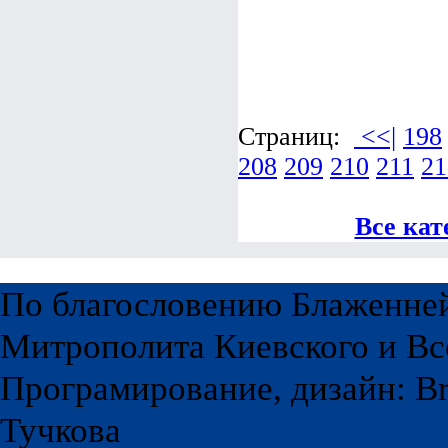
Страниц:
<<|
198
208
209
210
211
21
Все кат
По благословению Блаженне
Митрополита Киевского и Вс
Програмирование, дизайн: Br
Тучкова