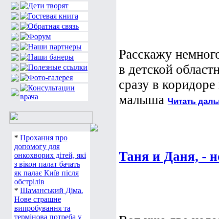
Расскажу немного
в детской област
сразу в коридоре
малыша
Читать даль
*
Прохання про
допомогу для
Таня и Даня, - 
онкохворих дітей, які
з вікон палат бачать
як палає Київ після
обстрілів
*
Шаманський Діма.
Нове страшне
випробування та
термінова потреба у