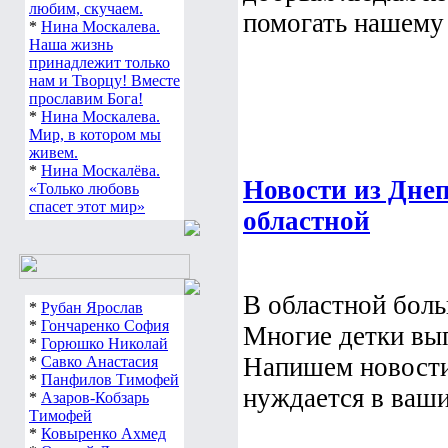
любим, скучаем.
помогать нашему
*
Нина Москалева.
Наша жизнь
принадлежит только
нам и Творцу! Вместе
прославим Бога!
*
Нина Москалева.
Мир, в котором мы
живем.
*
Нина Москалёва.
Новости из Дне
«Только любовь
спасет этот мир»
областной
В областной боль
*
Рубан Ярослав
*
Гончаренко София
Многие детки вып
*
Горюшко Николай
Напишем новости 
*
Савко Анастасия
*
Панфилов Тимофей
нуждается в ваши
*
Азаров-Кобзарь
Тимофей
*
Ковыренко Ахмед