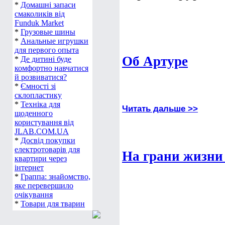
*
Домашні запаси
смаколиків від
Funduk Market
*
Грузовые шины
*
Анальные игрушки
для первого опыта
Об Артуре
*
Де дитині буде
комфортно навчатися
й розвиватися?
*
Ємності зі
склопластику
*
Техніка для
Читать дальше >>
щоденного
користування від
JLAB.COM.UA
*
Досвід покупки
електротоварів для
На грани жизни
квартири через
інтернет
*
Граппа: знайомство,
яке перевершило
очікування
*
Товари для тварин