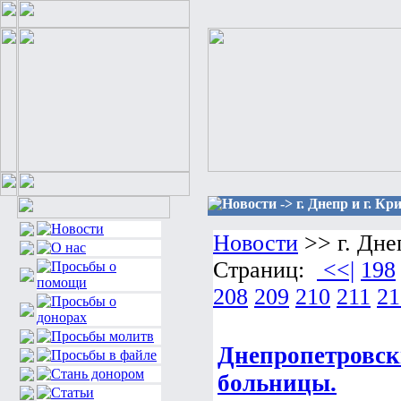
Новости -> г. Днепр и г. Кр
Новости
>> г. Дне
Страниц:
<<|
198
208
209
210
211
21
Днепропетровски
больницы.