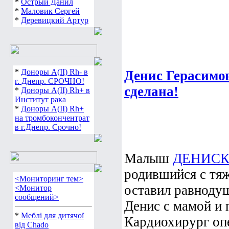
*
Острый Данил
*
Маловик Сергей
*
Деревицкий Артур
*
Доноры А(ІІ) Rh- в
Денис Герасимов
г. Днепр. СРОЧНО!
сделана!
*
Доноры А(ІІ) Rh+ в
Институт рака
*
Доноры А(ІІ) Rh+
на тромбокончентрат
в г.Днепр. Срочно!
Малыш
ДЕНИСК
родившийся с тяж
<Мониторинг тем>
оставил равноду
<Монитор
сообщений>
Денис с мамой и 
*
Меблі для дитячої
Кардиохирург опе
від Chado