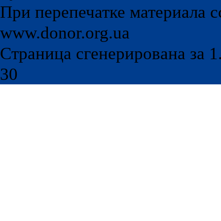
При перепечатке материала с
www.donor.org.ua
Страница сгенерирована за 1.
30