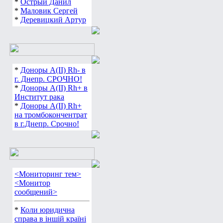
*
Острый Данил
*
Маловик Сергей
*
Деревицкий Артур
*
Доноры А(ІІ) Rh- в
г. Днепр. СРОЧНО!
*
Доноры А(ІІ) Rh+ в
Институт рака
*
Доноры А(ІІ) Rh+
на тромбокончентрат
в г.Днепр. Срочно!
<Мониторинг тем>
<Монитор
сообщений>
*
Коли юридична
справа в іншій країні