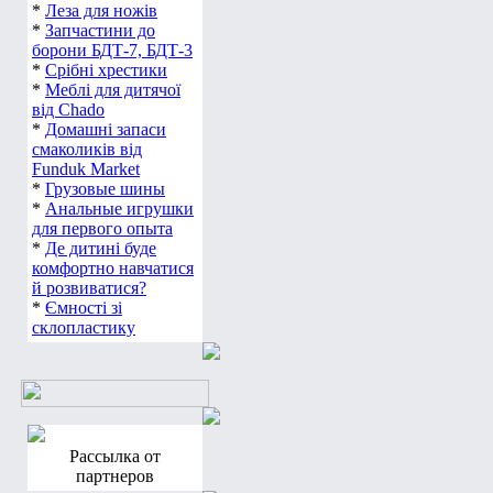
*
Леза для ножів
*
Запчастини до
борони БДТ-7, БДТ-3
*
Срібні хрестики
*
Меблі для дитячої
від Chado
*
Домашні запаси
смаколиків від
Funduk Market
*
Грузовые шины
*
Анальные игрушки
для первого опыта
*
Де дитині буде
комфортно навчатися
й розвиватися?
*
Ємності зі
склопластику
Рассылка от
партнеров