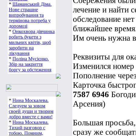
Сбережения были
*
Шаманський Діма.
лечение и найти с
Нове страшне
випробування та
обследование нет
термінова потреба у
допомозі
ближайшее время
*
Онкохвора дівчинка
Им очень нужна в
робить букети з
мильних квітів, щоб
заробити на
лікування
Реквизиты для о
*
Поліна Мусієнко.
Збір на закриття
Изменился номер 
боргу за обстеження
Пополнение через
Карточка быстро
7587 6946
Богоди
*
Нина Москалева.
Арсения)
Следуем за зовом
своей души и творим
добро вместе с вами!
Большая просьба,
*
Нина Москалева.
Тихий разговор с
сразу же сообщат
тобою. Помним,