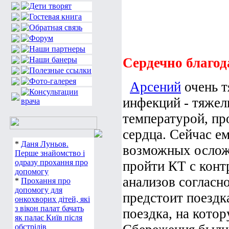
Сердечно благод
Арсений
очень т
инфекций - тяжел
температурой, пр
сердца. Сейчас е
*
Даня Луньов.
возможных ослож
Перше знайомство і
одразу прохання про
пройти КТ с конт
допомогу
анализов согласн
*
Прохання про
допомогу для
предстоит поездка
онкохворих дітей, які
з вікон палат бачать
поездка, на кото
як палає Київ після
обстрілів