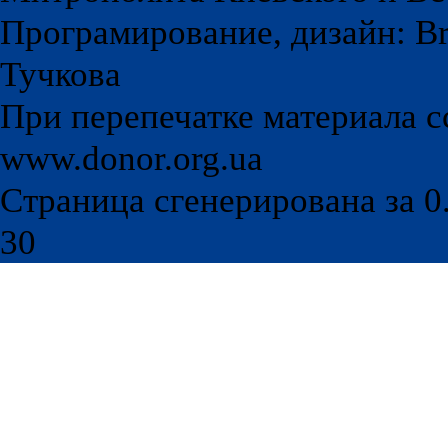
Програмирование, дизайн: Br
Тучкова
При перепечатке материала с
www.donor.org.ua
Страница сгенерирована за 0.
30