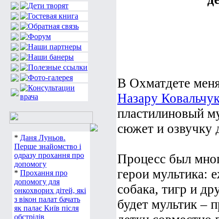
В Охматдете меня
Назару Ковальчу
пластилиновый му
сюжет и озвучку 
*
Даня Луньов.
Перше знайомство і
одразу прохання про
Процесс был мно
допомогу
герои мультика: е
*
Прохання про
допомогу для
собака, тигр и др
онкохворих дітей, які
з вікон палат бачать
будет мультик – п
як палає Київ після
обстрілів