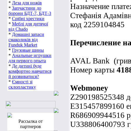
*
Леза для ножів
Назначение плате
*
Запчастини до
борони БДТ-7, БДТ-3
Стефанія Адамів
*
Срібні хрестики
код 2259104845
*
Меблі для дитячої
від Chado
*
Домашні запаси
смаколиків від
Перечисление на
Funduk Market
*
Грузовые шины
*
Анальные игрушки
AVAL Bank (грив
для первого опыта
*
Де дитині буде
Номер карты
418
комфортно навчатися
й розвиватися?
*
Ємності зі
Webmoney
склопластику
Z290198525348 
E315457899160 е
R686909944516 р
Рассылка от
U338806400793 г
партнеров