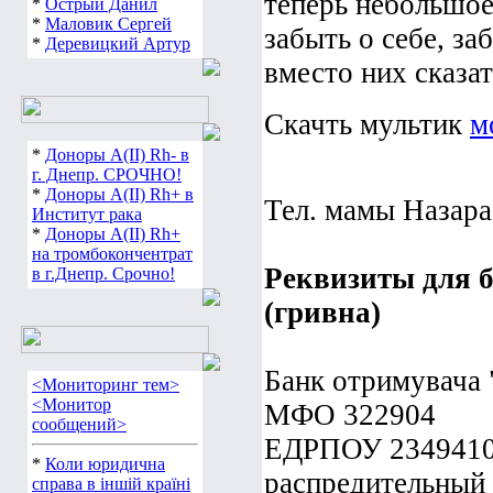
теперь небольшое
*
Острый Данил
*
Маловик Сергей
забыть о себе, за
*
Деревицкий Артур
вместо них сказат
Скачть мультик
м
*
Доноры А(ІІ) Rh- в
г. Днепр. СРОЧНО!
*
Доноры А(ІІ) Rh+ в
Тел. мамы Назар
Институт рака
*
Доноры А(ІІ) Rh+
на тромбокончентрат
Реквизиты для 
в г.Днепр. Срочно!
(гривна)
Банк отримувача 
<Мониторинг тем>
<Монитор
МФО 322904
сообщений>
ЕДРПОУ 234941
*
Коли юридична
распредительный
справа в іншій країні