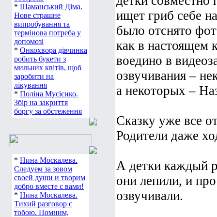
детки совместно 
*
Шаманський Діма.
ищет гриб себе н
Нове страшне
випробування та
было отснято фот
термінова потреба у
допомозі
как в настоящем 
*
Онкохвора дівчинка
воедино в видеоз
робить букети з
мильних квітів, щоб
озвучивания – не
заробити на
лікування
а некоторых – На
*
Поліна Мусієнко.
Збір на закриття
боргу за обстеження
Сказку уже все о
Родители даже хо
*
Нина Москалева.
А детки каждый р
Следуем за зовом
своей души и творим
они лепили, и про
добро вместе с вами!
озвучивали.
*
Нина Москалева.
Тихий разговор с
тобою. Помним,