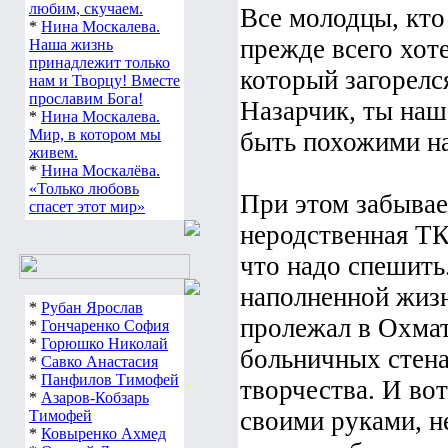
любим, скучаем.
Все молодцы, кто
*
Нина Москалева.
прежде всего хот
Наша жизнь
принадлежит только
который загорелся
нам и Творцу! Вместе
прославим Бога!
Назарчик, ты наша
*
Нина Москалева.
Мир, в котором мы
быть похожими на
живем.
*
Нина Москалёва.
«Только любовь
При этом забывае
спасет этот мир»
неродственная ТК
что надо спешить
наполненной жизн
*
Рубан Ярослав
пролежал в Охматд
*
Гончаренко София
*
Горюшко Николай
больничных стена
*
Савко Анастасия
*
Панфилов Тимофей
творчества. И вот
*
Азаров-Кобзарь
своими руками, н
Тимофей
*
Ковыренко Ахмед