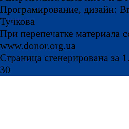
Програмирование, дизайн: Br
Тучкова
При перепечатке материала с
www.donor.org.ua
Страница сгенерирована за 1.
30