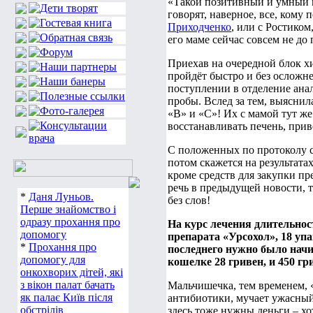
«Такой позитивный и умный м
говорят, наверное, все, кому
Приходченко
, или с Ростиком
его маме сейчас совсем не д
Приехав на очередной блок х
пройдёт быстро и без осложне
поступлении в отделение ан
пробы. Вслед за тем, выясни
«В» и «С»! Их с мамой тут же
восстанавливать печень, прив
С положенных по протоколу с
потом скажется на результатах
кроме средств для закупки п
речь в предыдущей новости, т
*
Даня Луньов.
без слов!
Перше знайомство і
одразу прохання про
На курс лечения длительнос
допомогу
препарата «Урсохол», 18 уп
*
Прохання про
последнего нужно было начи
допомогу для
кошелке 28 гривен, и 450 г
онкохворих дітей, які
з вікон палат бачать
Мальчишечка, тем временем, «
як палає Київ після
антибиотики, мучает ужасный
обстрілів
здесь тоже нужны деньги – хо