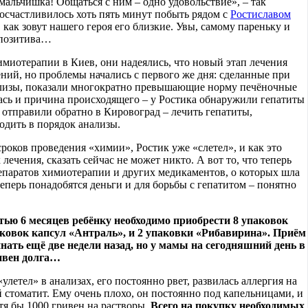
альчишка! Общаться с ним – одно удовольствие», – так
 посчастливилось хоть пять минут побыть рядом с
Ростиславом
, как зовут нашего героя его близкие. Увы, самому пареньку и
о позитива…
имиотерапии в Киев, они надеялись, что новый этап лечения
ний, но проблемы начались с первого же дня: сделанные при
ализы, показали многократно превышающие норму печёночные
лась и причина происходящего – у Ростика обнаружили гепатиты
 отправили обратно в Кировоград – лечить гепатиты,
одить в порядок анализы.
роков проведения «химии», Ростик уже «слетел», и как это
 лечения, сказать сейчас не может никто. А вот то, что теперь
репаратов химиотерапии и других медикаментов, о которых шла
еперь понадобятся деньги и для борьбы с гепатитом – понятно
тью 6 месяцев ребёнку необходимо приобрести 8 упаковок
аковок капсул «Антраль», и 2 упаковки «Рибавирина». Приём
нать ещё две недели назад, но у мамы на сегодняшний день в
ривен долга…
улетел» в анализах, его постоянно рвет, развилась аллергия на
 стоматит. Ему очень плохо, он постоянно под капельницами, и
тя бы 1000 гривен на растворы.
Всего на покупку необходимых