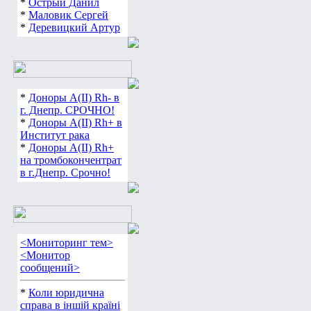
*
Острый Данил
*
Маловик Сергей
*
Деревицкий Артур
*
Доноры А(ІІ) Rh- в
г. Днепр. СРОЧНО!
*
Доноры А(ІІ) Rh+ в
Институт рака
*
Доноры А(ІІ) Rh+
на тромбокончентрат
в г.Днепр. Срочно!
<Мониторинг тем>
<Монитор
сообщений>
*
Коли юридична
справа в іншій країні