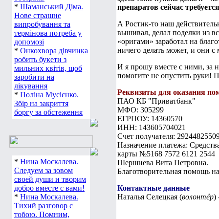
*
Шаманський Діма.
препаратов сейчас требуется
Нове страшне
А Ростик-то наш действительн
випробування та
вышивал, делал поделки из все
термінова потреба у
«оригами» заработал на благо
допомозі
ничего делать может, и они с
*
Онкохвора дівчинка
робить букети з
И я прошу вместе с ними, за 
мильних квітів, щоб
помогите не опустить руки! П
заробити на
лікування
Реквизиты для оказания п
*
Поліна Мусієнко.
ПАО КБ "Приватбанк"
Збір на закриття
МФО: 305299
боргу за обстеження
ЕГРПОУ: 14360570
ИНН: 143605704021
Счет получателя: 2924482550
Назначение платежа: Средств
карты №5168 7572 6121 2544
*
Нина Москалева.
Шершнева Вита Петровна.
Следуем за зовом
Благотворительная помощь на
своей души и творим
добро вместе с вами!
Контактные данные
*
Нина Москалева.
Наталья Селецкая (
волонтёр
)
Тихий разговор с
тобою. Помним,