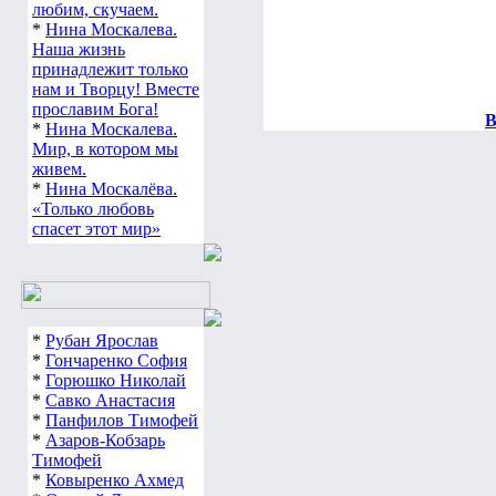
любим, скучаем.
*
Нина Москалева.
Наша жизнь
принадлежит только
нам и Творцу! Вместе
прославим Бога!
В
*
Нина Москалева.
Мир, в котором мы
живем.
*
Нина Москалёва.
«Только любовь
спасет этот мир»
*
Рубан Ярослав
*
Гончаренко София
*
Горюшко Николай
*
Савко Анастасия
*
Панфилов Тимофей
*
Азаров-Кобзарь
Тимофей
*
Ковыренко Ахмед