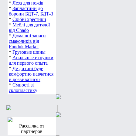
*
Леза для ножів
*
Запчастини до
борони БДТ-7, БДТ-3
*
Срібні хрестики
*
Меблі для дитячої
від Chado
*
Домашні запаси
смаколиків від
Funduk Market
*
Грузовые шины
*
Анальные игрушки
для первого опыта
*
Де дитині буде
комфортно навчатися
й розвиватися?
*
Ємності зі
склопластику
Рассылка от
партнеров